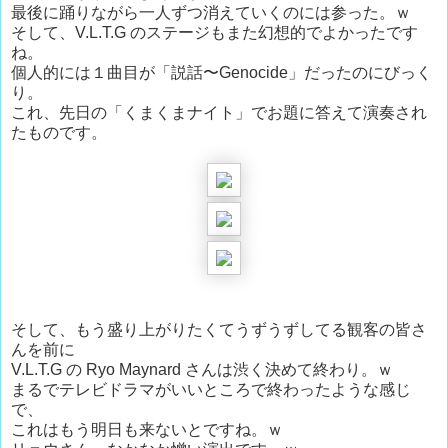
最後に踊りながら一人ずつ消えていくのには参った。ｗ
そして、V.L.T.G のステージもまた幻想的でよかったです
ね。
個人的には１曲目が「説話〜Genocide」だったのにびっく
り。
これ、先日の「くまくまナイト」でお題に答えて演奏され
たものです。
そして、もう盛り上がりたくてうずうずしてる観客の皆さ
んを前に
V.L.T.G の Ryo Maynard さんは渋く決めて終わり。ｗ
まるでテレビドラマがいいところで終わったような感じ
で、
これはもう明日も来ないとですね。ｗ