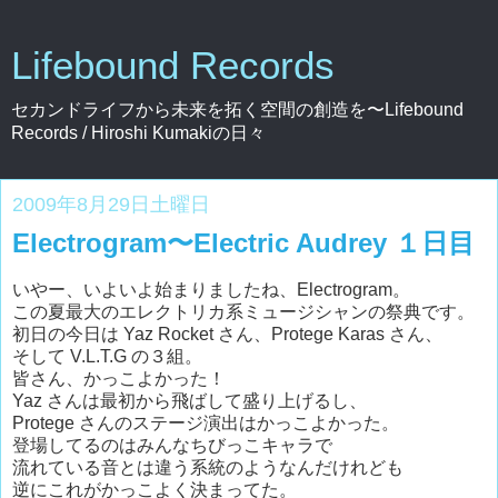
Lifebound Records
セカンドライフから未来を拓く空間の創造を〜Lifebound
Records / Hiroshi Kumakiの日々
2009年8月29日土曜日
Electrogram〜Electric Audrey １日目
いやー、いよいよ始まりましたね、Electrogram。
この夏最大のエレクトリカ系ミュージシャンの祭典です。
初日の今日は Yaz Rocket さん、Protege Karas さん、
そして V.L.T.G の３組。
皆さん、かっこよかった！
Yaz さんは最初から飛ばして盛り上げるし、
Protege さんのステージ演出はかっこよかった。
登場してるのはみんなちびっこキャラで
流れている音とは違う系統のようなんだけれども
逆にこれがかっこよく決まってた。