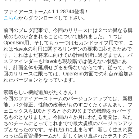
ファイアーストーム4.1.1.28744登場！
こちら
からダウンロードして下さい。
前回のブログ記事で、今回のリリースには２つの異なる構
成のものが含まれることについて触れました。１つは
OpenSim用、そしてもう一つはセカンドライフ用です。こ
れはHavokの利用に関するリンデンの要求に応えるためで
す。これはまだ将来に向けての計画段階に過ぎません。パ
スファインダーもHavokも現段階では使えない状態にあ
り、計画全体を延期せざるを得ないからです。従って、今
回のリリースに限っては、OpenSim方面での利点が追加さ
れたバージョンとなっています。
素晴らしい機能追加がたくさん！
今回のファイアーストームのバージョンアップでは、新機
能、バグ修正、性能の改善がものすごくたくさんあり、フ
ェニックスを100とするとその99％までの機能をカバーす
るものとなりました。今回の４か月にわたる開発は、私た
ちのチームにとってこれまでで最大規模のバージョンアッ
プとなったのです。それだけに止まらず、新しく生まれ変
わった品質管理チームが、新しく練り直されたテストの手