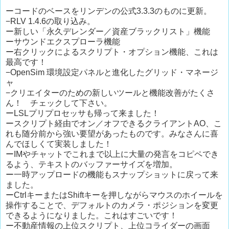
ーコードのベースをリンデンの公式3.3.3のものに更新。
−RLV 1.4.6の取り込み。
ー新しい「永久デレンダー／資産ブラックリスト」機能
ーサウンドエクスプローラ機能
ー右クリックによるスクリプト・オプション機能、これは
最高です！
−OpenSim 環境設定パネルと進化したグリッド・マネージ
ャ
−クリエイターのための新しいツールと機能改善がたくさ
ん！ チェックして下さい。
ーLSLプリプロセッサも帰って来ました！
ースクリプト経由でオン／オフできるクライアントAO、こ
れも随分前から強い要望があったものです。みなさんに喜
んでほしくて実装しました！
ーIMやチャットでこれまで以上に大量の発言をコピペでき
るよう、テキストのバッファーサイズを増加。
ー一時アップロードの機能もスナップショットに戻って来
ました。
ーCtrlキーまたはShiftキーを押しながらマウスのホイールを
操作することで、デフォルトのカメラ・ポジションを変更
できるようになりました。これはすごいです！
ー不動産情報の上位スクリプト、上位コライダーの画面