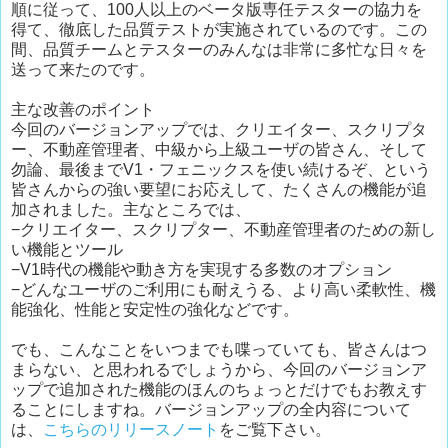
順に従って、100人以上のベータ版専任テスターの協力を
得て、徹底した品質テストが実施されているのです。この
間、品質チームとテスターのみんなは非常に多忙な日々を
送って来たのです。
主な改善のポイント
今回のバージョンアップでは、クリエイター、スクリプタ
ー、不動産管理者、中級から上級ユーザの皆さん、そして
勿論、最後までV1・フェニックスを使い続けるぞ、という
皆さんからの強い要望にお応えして、たくさんの機能が追
加されました。主なところでは、
−クリエイター、スクリプター、不動産管理者のための新し
い機能とツール
−V1時代の機能や動き方を実現する多数のオプション
−どんなユーザのご利用にも耐えうる、より高い柔軟性、機
能強化、性能と安定性の強化などです。
でも、こんなことをいつまでも喋っていても、皆さんはつ
まらない、と思われるでしょうから、今回のバージョンア
ップで追加された機能のほんのちょっとだけでもお教えす
ることにしますね。バージョンアップの全内容について
は、
こちらのリリースノート
をご覧下さい。