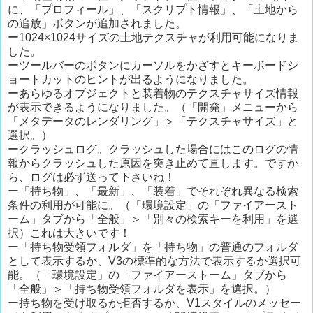
に、「プロフィール」、「スクリプト情報」、「土地から
の追放」ボタンが追加されました。
ー1024×1024サイズの土地テクスチャが利用可能になりま
した。
ーツールバーのボタンにカーソルをかざすとキーボードシ
ョートカットのヒントが出るようになりました。
ーあらゆるオブジェクトと装着物のテクスチャサイズ情報
が表示できるようになりました。（「開発」メニューから
「メタデータのレンダリング」＞「テクスチャサイズ」と
選択。）
ークラッシュログ。クラッシュした場合にはこのログの情
報からクラッシュした原因を突き止めて直します。ですか
ら、ログは必ず送って下さいね！
ー「持ち物」、「最新」、「装着」でそれぞれ異なる検索
条件の利用が可能に。（「環境設定」の「ファイアースト
ーム」タブから「全般」＞「別々の検索キーを利用」を選
択）これは大きいです！
ー「持ち物受領フォルダ」を「持ち物」の普通のフォルダ
として表示するか、V3の標準的な方法で表示するか選択可
能。（「環境設定」の「ファイアーストーム」タブから
「全般」＞「持ち物受領フォルダを表示」を選択。）
ー持ち物を受け取るか拒否するか、V1スタイルのメッセー