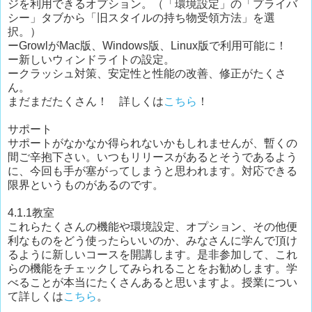
ジを利用できるオプション。（「環境設定」の「プライバ
シー」タブから「旧スタイルの持ち物受領方法」を選
択。）
ーGrowlがMac版、Windows版、Linux版で利用可能に！
ー新しいウィンドライトの設定。
ークラッシュ対策、安定性と性能の改善、修正がたくさ
ん。
まだまだたくさん！ 詳しくは
こちら
！
サポート
サポートがなかなか得られないかもしれませんが、暫くの
間ご辛抱下さい。いつもリリースがあるとそうであるよう
に、今回も手が塞がってしまうと思われます。対応できる
限界というものがあるのです。
4.1.1教室
これらたくさんの機能や環境設定、オプション、その他便
利なものをどう使ったらいいのか、みなさんに学んで頂け
るように新しいコースを開講します。是非参加して、これ
らの機能をチェックしてみられることをお勧めします。学
べることが本当にたくさんあると思いますよ。授業につい
て詳しくは
こちら
。