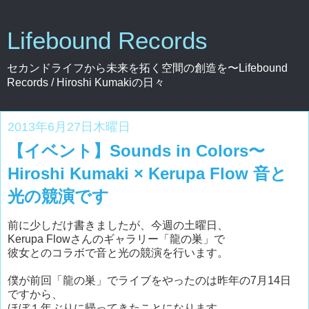
Lifebound Records
セカンドライフから未来を拓く空間の創造を〜Lifebound
Records / Hiroshi Kumakiの日々
2013年6月27日木曜日
【イベント】Sounds in Colors〜
Hiroshi Kumaki × Kerupa Flow 音と
光の競演です
前に少しだけ書きましたが、今週の土曜日、
Kerupa Flowさんのギャラリー「龍の巣」で
彼女とのコラボで音と光の競演を行います。
僕が前回「龍の巣」でライブをやったのは昨年の7月14日
ですから、
ほぼ１年ぶりに帰ってきたことになります。