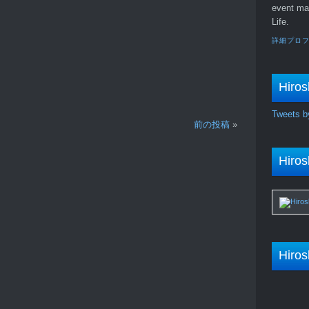
event ma
Life.
詳細プロ
Hiros
Tweets b
前の投稿
»
Hiros
Hiros