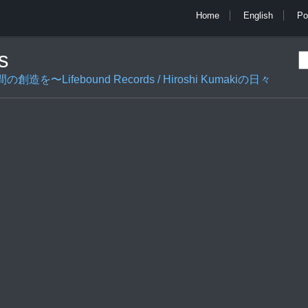
Home
English
Po
s
ifebound Records / Hiroshi Kumakiの日々