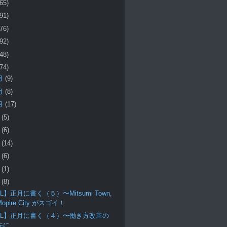
(65)
(91)
(76)
(92)
(48)
(74)
月
(9)
月
(8)
月
(17)
月
(5)
月
(6)
月
(14)
月
(6)
月
(1)
月
(8)
L】正月に書く（５）〜Mitsumi Town,
Mopire City がスゴイ！
RL】正月に書く（４）〜働き方改革の
先に