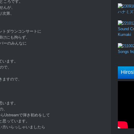
るところです。
せんが、
ハナミズキ (
り次第、
Sound Cru
ントダウンコンサートに
Kumaki
掛けにも拘らず、
ンバーのみんなに
Songs fro
、
ています。
すので、
Hiros
。
きますので、
。
思います。
の、
らUstreamで弾き初めをして
と思っています。
い方いらっしゃいましたら