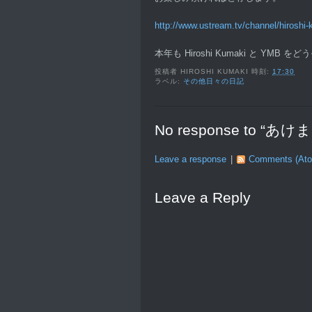
http://www.ustream.tv/channel/hiroshi-
本年も Hiroshi Kumaki と YM
投稿者
HIROSHI KUMAKI
時刻:
17:30
ラベル:
その他日々の日記
No response to
Leave a response
|
Comments (At
Leave a Reply