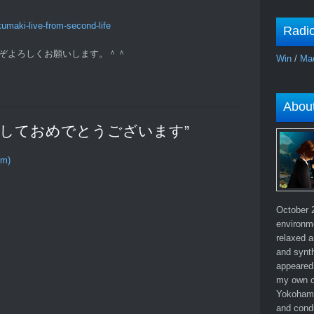
kumaki-live-from-second-life
Radi
B をどうぞよろしくお願いします。＾＾
Win
/
Ma
Abou
 “あけましておめでとうございます”
om)
October 2
environm
relaxed a
and synth
appeared 
my own c
Yokohama
and cond