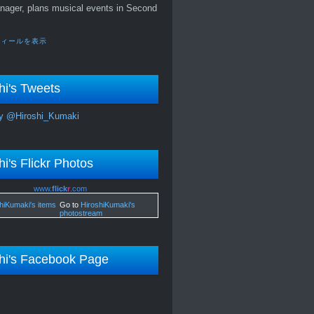
nager, plans musical events in Second
フィールを表示
hi's Tweets
y @Hiroshi_Kumaki
hi's Flickr Photos
www.
flick
r
.com
Go to
HiroshiKumaki's
photostream
hi's Facebook Page