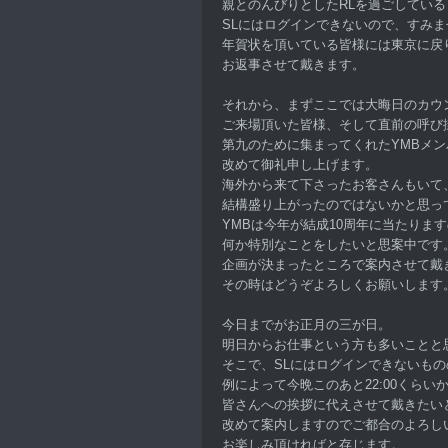
親とのんびりとしたRLを過ごしてい
SLにはログインできないので、すみま
年賀状を頂いている皆様には東京に戻
お返事させて戴きます。
それから、まずここでは大晦日のカウ
ご来場頂いた皆様、そして直前の呼び
第九のために集まってくれたYMBメ
改めて御礼申し上げます。
海外から来て下さったお客さんもいて
結構盛り上がったのではないかと思っ
YMBは今年が結成10周年に当たりま
何か特別なことをしたいと思案中です
企画が決まったところで案内させて戴
その時はどうぞよろしくお願いします
今日までがお正月の三が日。
明日からお仕事という方も多いことと
そこで、SLにはログインできないもの
例によって今晩このあと22:00くらいか
皆さんへの挨拶に代えさせて戴きたい
改めて案内しますのでご都合のよろし
お楽しみ頂ければと存じます。