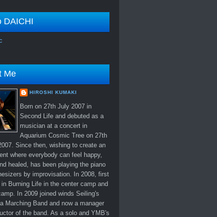
o DAICHI
c
t Me
HIROSHI KUMAKI
Born on 27th July 2007 in
Second Life and debuted as a
musician at a concert in
Aquarium Cosmic Tree on 27th
007. Since then, wishing to create an
ent where everybody can feel happy,
nd healed, has been playing the piano
esizers by improvisation. In 2008, first
in Burning Life in the center camp and
amp. In 2009 joined winds Seiling's
 Marching Band and now a manager
uctor of the band. As a solo and YMB's