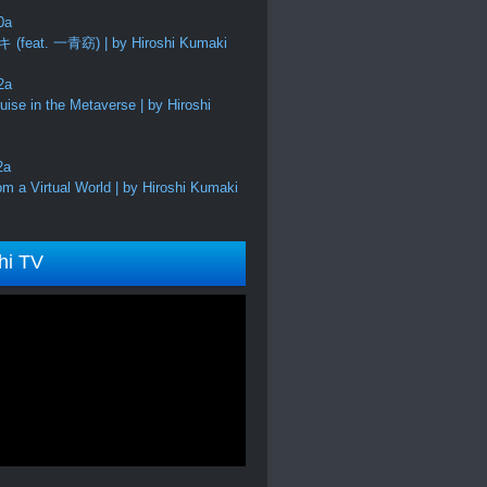
feat. 一青窈) | by Hiroshi Kumaki
ise in the Metaverse | by Hiroshi
m a Virtual World | by Hiroshi Kumaki
hi TV