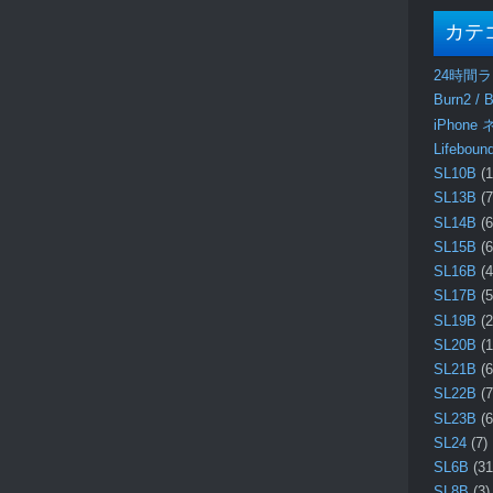
カテ
24時間
Burn2 / B
iPhone
Lifebo
SL10B
(1
SL13B
(7
SL14B
(6
SL15B
(6
SL16B
(4
SL17B
(5
SL19B
(2
SL20B
(1
SL21B
(6
SL22B
(7
SL23B
(6
SL24
(7)
SL6B
(31
SL8B
(3)