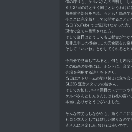
僕の喋りも、ケルパさんの照明も、し
６月27日の時と全く同じというわけに
無事前半部分を再現、もともと録画で
今ここに完全版として公開することが
当日 YouTube でご覧頂けなかった方
現地で全てを目撃された方、
そして当日はどうしてもご都合がつか
是非是非この機会にこの完全版をお楽
そして「いいね」とかしてくれるとヒ
今自分で見返してみると、何とも内容
この動画の制作には、ホントに、音楽
会場を利用する許可を下さり、
当日はストリームの切り替えに立ち会
SL23B 運営スタッフの皆さん、
そしてお忙しい中２回目のステージや
ケルパさんとしんさんにはお礼の言い
本当にありがとうございました。
そんな苦労もしながらも、漸くここに
ヒロシ本人としては嬉しい限りなので
皆さんにお楽しみ頂ければ幸いです。