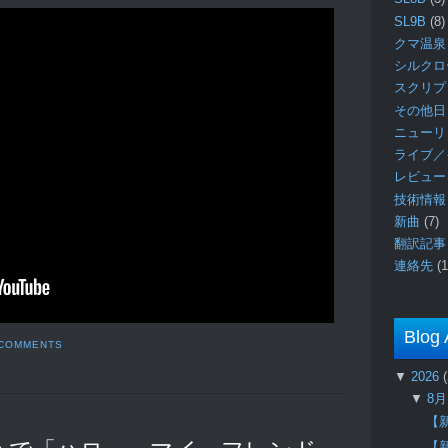
SL9B
(8)
クマ温泉
シルク
スクリ
その他日
ニュー
ライブ／
レビュ
技術情
新曲
(7)
翻訳記
連絡先
(1
Blog 
 COMMENTS
▼
2026
▼
8
【
【新