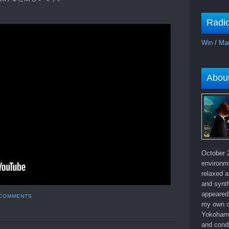
Radi
Win
/
Ma
Abou
October 2
environm
relaxed a
and synth
appeared 
 COMMENTS
my own c
Yokohama
and cond