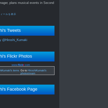
nager, plans musical events in Second
フィールを表示
hi's Tweets
y @Hiroshi_Kumaki
hi's Flickr Photos
www.
flick
r
.com
Go to
HiroshiKumaki's
photostream
hi's Facebook Page