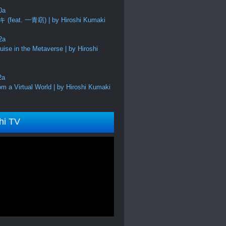
feat. 一青窈) | by Hiroshi Kumaki
ise in the Metaverse | by Hiroshi
m a Virtual World | by Hiroshi Kumaki
hi TV