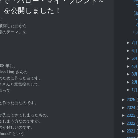
be で「ハロー・マイ・フレンド～
」を公開しました！
【新
す！
披露した曲から
堂のテーマ」を
「
►
7
►
6
►
5
08 年に、
►
4
o Ling さんの
►
3
のために作った曲です。
►
2
lady さんと意気投合して、
►
1
回って
►
2025
と作った曲なのです。
►
2024
が先にできてしまったもの。
►
2023
てしまう方なのですが、
►
2022
のが難しいのです。
►
2021
 friend" という