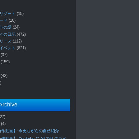
リゾート
(15)
ロード
(10)
プトの話
(24)
々の日記
(472)
リリース
(112)
イベント
(821)
ー
(37)
報
(159)
事
(42)
)
Archive
(27)
月
(4)
新作動画】 今更ながらの自己紹介
作動画】 YouTube に SL23B のライ