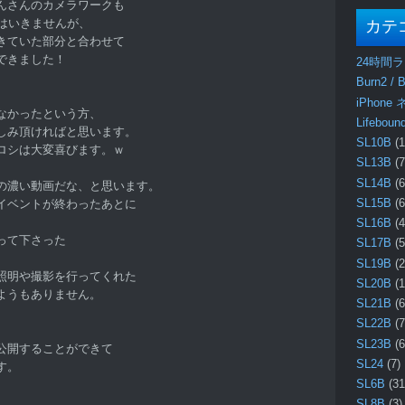
んさんのカメラワークも
はいきませんが、
カテ
きていた部分と合わせて
できました！
24時間
、
Burn2 / B
iPhone
なかったという方、
Lifebo
しみ頂ければと思います。
SL10B
(1
ロシは大変喜びます。ｗ
SL13B
(7
SL14B
(6
の濃い動画だな、と思います。
SL15B
(6
イベントが終わったあとに
SL16B
(4
って下さった
SL17B
(5
SL19B
(2
照明や撮影を行ってくれた
SL20B
(1
ようもありません。
SL21B
(6
SL22B
(7
SL23B
(6
公開することができて
SL24
(7)
す。
SL6B
(31
SL8B
(3)