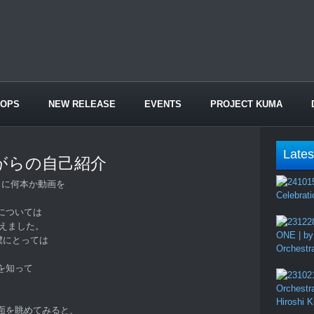
HOPS
NEW RELEASE
EVENTS
PROJECT KUMA
Lates
がらの自己紹介
e に何本か動画を
Celebrati
については
越えました。
ONE | by
僕にとっては
Orchestr
を知って
Orchestr
Hiroshi 
面を眺めてみると、