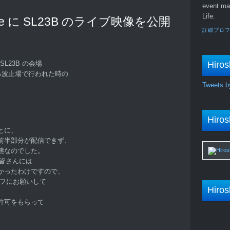
event ma
Life.
be に SL23B のライブ映像を公開
詳細プロ
Hiros
L23B の会場
手にある波止場で行われた時の
Tweets b
Hiros
とに、
前半部分が配信できず、
態なのでした。
た皆さんには
かったわけですので、
ッフにお願いして
Hiros
許可をもらって