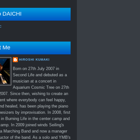
o DAICHI
c
t Me
HIROSHI KUMAKI
Born on 27th July 2007 in
Second Life and debuted as a
musician at a concert in
Aquarium Cosmic Tree on 27th
007. Since then, wishing to create an
ent where everybody can feel happy,
nd healed, has been playing the piano
esizers by improvisation. In 2008, first
in Burning Life in the center camp and
amp. In 2009 joined winds Seiling's
 Marching Band and now a manager
uctor of the band. As a solo and YMB's