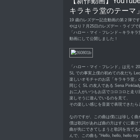
【新作動画】YouTu
キラキラ堂のテーマ
19 歳のレズデー記念動画の第２弾で
やはり７月25日のレズデー・ライブで
「ハロー・マイ・フレンド～キラキラ
動画にして公開しました！
「ハロー・マイ・フレンド」は元々 20
SL での事実上僕の初めての友だち Leole
楽しいオモチャのお店「キラキラ堂」
同じく SL の友人である Sena Pink
お二人がいつもお店でコロコロと走り
楽しそうに遊んでいるのを見て、
その楽しい感じを音楽で表現できたら
なのですが、この曲は僕には珍しく曲
僕は歌詞があれば曲の方はすぐに書け
曲が先にできてしまうと歌詞を当てる
んで、この曲も "Hello, hello, hello my