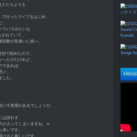
の友人たちよりも
ハナミズキ (
L で行ったライブをはじめ
ど、
ノウハウみたいな
Sound Cru
再生されていて、
Kumaki
聴回数が段違いに多い。
Songs fro
流目的で始めたので、
かったのだけれど、
のであれば、
思い、
Hiros
ました。
当に今更感があるでしょうが、
には語れず、
力が入ってしまいますね。ｗ
ら幸いです。
頂けると嬉しいです。