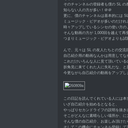
そのチャンネルの登録者も僕の SL 
知らない人の方が多い！＠＠
更に、僕のチャンネルは基本的には S
ミュージック・ビデオが多いのだけれ
時々アップしているシンセの使い方の
そんな動画の方が 1,000回を越えて
つまりミュージック・ビデオよりも試
んで、元々は SL の友人たちとの交
自己紹介用の動画なんかは用意してな
これだけいろんな人に見て頂いている
折角見に来てくれた人に失礼だな、と
今更ながら自己紹介の動画をアップし
この日記を読んでくれている人には本
いざ自己紹介を始めるとなると、
やっぱりセカンドライフの説明を抜き
そこがどんなに素晴らしい場所か、に
そんな僕の自己紹介、お楽しみ頂けた
そしてこの機会にチャンネル登録して