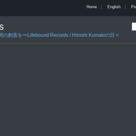
Home
English
Po
s
ifebound Records / Hiroshi Kumakiの日々