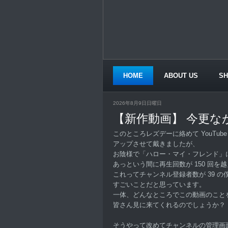
HOME
ABOUT US
S
CONTACT US
2026年8月9日日曜日
【新作動画】 今更な
このところレズデーに絡めて YouTub
アップさせて戴きましたが、
お陰様で「ハロー・マイ・フレンド」
あっという間に再生回数が 150 回を
これってチャンネル登録者数が 39 の
すごいことだと思っています。
一体、どんなところでこの動画のこと
皆さん見に来てくれるのでしょうか？
そうやって改めてチャンネルの管理画