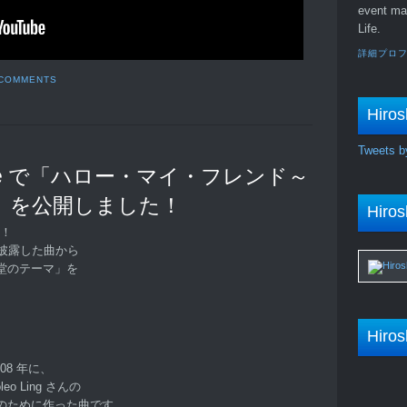
event ma
Life.
詳細プロ
 COMMENTS
Hiros
Tweets b
be で「ハロー・マイ・フレンド～
」を公開しました！
Hiros
す！
披露した曲から
堂のテーマ」を
Hiros
08 年に、
o Ling さんの
のために作った曲です。