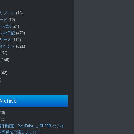
リゾート
(15)
ロード
(10)
プトの話
(24)
々の日記
(472)
リリース
(112)
イベント
(821)
ー
(37)
報
(159)
事
(42)
)
Archive
(26)
月
(3)
作動画】 YouTube に SL23B のライ
ブ映像を公開しました！