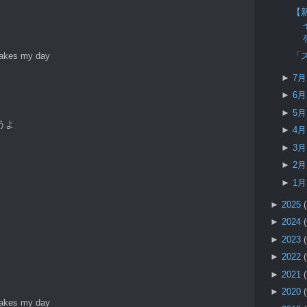
【新
「
makes my day
►
7
►
6
►
5
うよ
►
4
►
3
►
2
►
1
►
2025
►
2024
►
2023
►
2022
►
2021
►
2020
makes my day