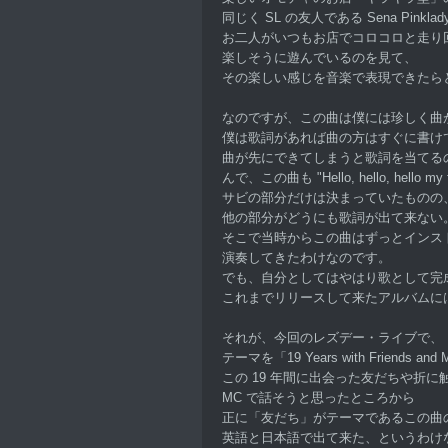
同じく SL の友人である Sena Pink
お二人がいつもお店でコロコロと走り
楽しそうに遊んでいるのを見て、
その楽しい感じを音楽で表現できたら
なのですが、この曲は僕には珍しく曲
僕は歌詞があれば曲の方はすぐに書け
曲が先にできてしまうと歌詞を当てる
んで、この曲も "Hello, hello, hello my
サビの部分だけは決まっていたものの
他の部分がどうにも歌詞が出て来ない
そこで当時からこの曲はずっとインス
演奏してきたわけなのです。
でも、自分としてはやはり歌として完
これまでリリースして来たアルバムに
それが、今回のレズデー・ライブで、
テーマを「19 Years with Friends an
この 19 年間に出会った友だちや折
MC で話そうと思ったところから
正に「友だち」がテーマであるこの曲
英語と日本語で出て来た、というわけ