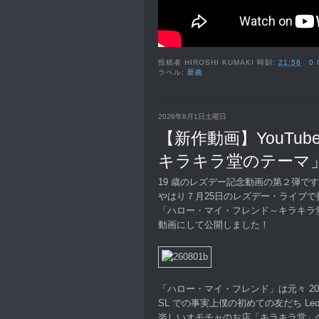
投稿者
HIROSHI KUMAKI
時刻:
21:56
0
ラベル:
新曲
2026年8月1日土曜日
【新作動画】YouTu
キラキラ堂のテーマ
19 歳のレズデー記念動画の第２弾で
やはり７月25日のレズデー・ライブで
「ハロー・マイ・フレンド～キラキラ
動画にして公開しました！
「ハロー・マイ・フレンド」は元々 20
SL での事実上僕の初めての友だち Leole
楽しいオモチャのお店「キラキラ堂」