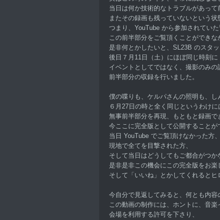
当日は何か技術的なトラブルがあって
またその録画も残っていないという状
つまり、YouTube から参加されてい
この前半部分をご覧頂くことができな
是非何とかしたいと、SL23B のスタ
後日７月11日（土）にほぼ同じ時刻に
イベントとしてではなく、撮影のみの
前半部分の収録を行いました。
僕の喋りも、ケルパさんの照明も、し
６月27日の時と全く同じというわけに
無事前半部分を再現、もともと録画で
今ここに完全版として公開することが
当日 YouTube でご覧頂けなかった方
現地で全てを目撃された方、
そして当日はどうしてもご都合がつか
是非是非この機会にこの完全版をお楽
そして「いいね」とかしてくれるとヒ
今自分で見返してみると、何とも内容
この動画の制作には、ホントに、音楽
会場を利用する許可を下さり、