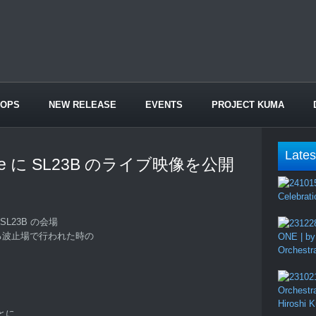
HOPS
NEW RELEASE
EVENTS
PROJECT KUMA
Lates
be に SL23B のライブ映像を公開
Celebrati
L23B の会場
手にある波止場で行われた時の
ONE | by
Orchestr
Orchestr
Hiroshi 
とに、