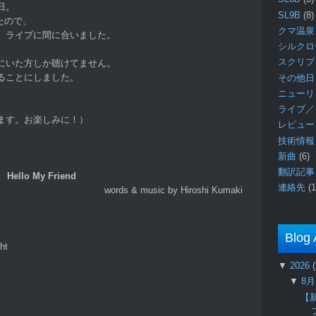
日。
SL9B
(8)
たので、
クマ温泉
、ライブに間に合いました。
シルク
スクリ
にいた方しか聴けてません。
ることにしました。
その他日
ニュー
ライブ／
ます。お楽しみに！）
レビュ
技術情
新曲
(6)
翻訳記
Hello My Friend
連絡先
(1
words & music by Hiroshi Kumaki
Blog 
ht
▼
2026
▼
8
【新