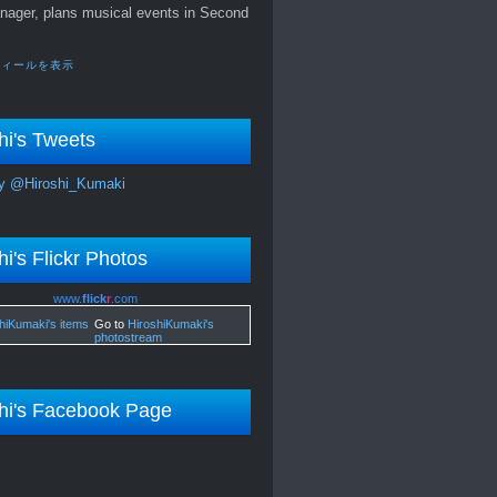
nager, plans musical events in Second
フィールを表示
hi's Tweets
y @Hiroshi_Kumaki
hi's Flickr Photos
www.
flick
r
.com
Go to
HiroshiKumaki's
photostream
hi's Facebook Page