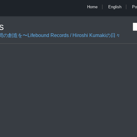
Home
English
Po
s
ifebound Records / Hiroshi Kumakiの日々