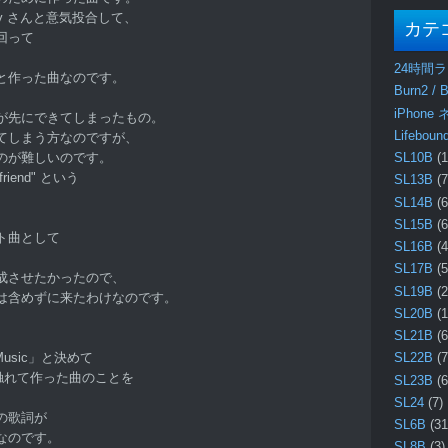
lady さんと意気投合して、
カテ
回って
24時間
と作った曲なのです。
Burn2 / B
iPhone
が先にできてしまったもの。
Lifebo
てしまう方なのですが、
のが難しいのです。
SL10B
(1
 friend" という
SL13B
(7
、
SL14B
(6
。
SL15B
(6
ト曲として
SL16B
(4
SL17B
(5
成させたかったので、
SL19B
(2
は含めずに来たわけなのです。
SL20B
(1
SL21B
(6
d Music」と決めて
SL22B
(7
に触れて作った曲のことを
SL23B
(6
SL24
(7)
の歌詞が
SL6B
(31
なのです。
SL8B
(3)