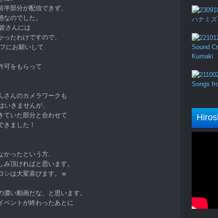
前半部分が配信できず、
態なのでした。
ハナミズキ (
た皆さんには
かったわけですので、
ッフにお願いして
Sound Cru
Kumaki
許可をもらって
Songs fro
んさんのカメラワークも
はいきませんが、
きていた部分と合わせて
Hiros
できました！
、
なかったという方、
しみ頂ければと思います。
ロシは大変喜びます。ｗ
の濃い動画だな、と思います。
イベントが終わったあとに