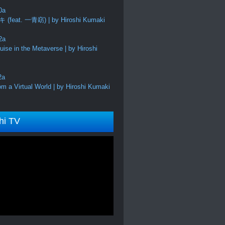
feat. 一青窈) | by Hiroshi Kumaki
ise in the Metaverse | by Hiroshi
m a Virtual World | by Hiroshi Kumaki
hi TV