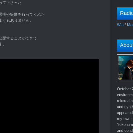
って下さった
Radi
照明や撮影を行ってくれた
ようもありません。
Win
/
Ma
公開することができて
す。
Abou
October 2
environm
relaxed a
and synth
appeared 
my own c
Yokohama
and cond