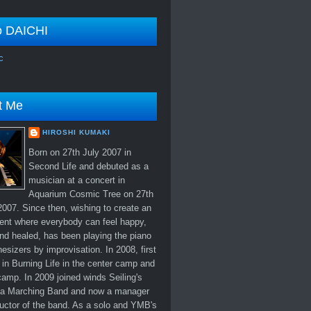
o DAICHI
c
t Me
HIROSHI KUMAKI
Born on 27th July 2007 in
Second Life and debuted as a
musician at a concert in
Aquarium Cosmic Tree on 27th
007. Since then, wishing to create an
ent where everybody can feel happy,
nd healed, has been playing the piano
esizers by improvisation. In 2008, first
in Burning Life in the center camp and
amp. In 2009 joined winds Seiling's
 Marching Band and now a manager
uctor of the band. As a solo and YMB's