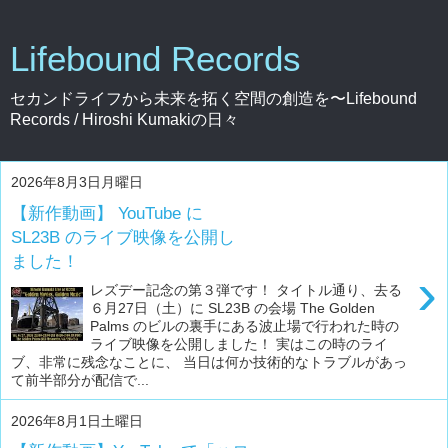
Lifebound Records
セカンドライフから未来を拓く空間の創造を〜Lifebound
Records / Hiroshi Kumakiの日々
2026年8月3日月曜日
【新作動画】 YouTube に
SL23B のライブ映像を公開し
ました！
›
レズデー記念の第３弾です！ タイトル通り、去る
６月27日（土）に SL23B の会場 The Golden
Palms のビルの裏手にある波止場で行われた時の
ライブ映像を公開しました！ 実はこの時のライ
ブ、非常に残念なことに、 当日は何か技術的なトラブルがあっ
て前半部分が配信で...
2026年8月1日土曜日