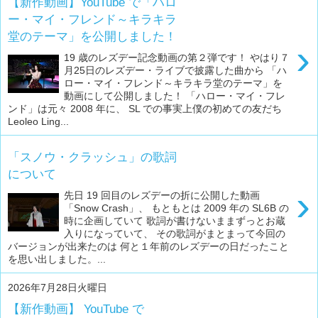
【新作動画】YouTube で「ハロ
ー・マイ・フレンド～キラキラ
堂のテーマ」を公開しました！
›
19 歳のレズデー記念動画の第２弾です！ やはり７
月25日のレズデー・ライブで披露した曲から 「ハ
ロー・マイ・フレンド～キラキラ堂のテーマ」を
動画にして公開しました！ 「ハロー・マイ・フレ
ンド」は元々 2008 年に、 SL での事実上僕の初めての友だち
Leoleo Ling...
「スノウ・クラッシュ」の歌詞
について
›
先日 19 回目のレズデーの折に公開した動画
「Snow Crash」、 もともとは 2009 年の SL6B の
時に企画していて 歌詞が書けないままずっとお蔵
入りになっていて、 その歌詞がまとまって今回の
バージョンが出来たのは 何と１年前のレズデーの日だったこと
を思い出しました。...
2026年7月28日火曜日
【新作動画】 YouTube で