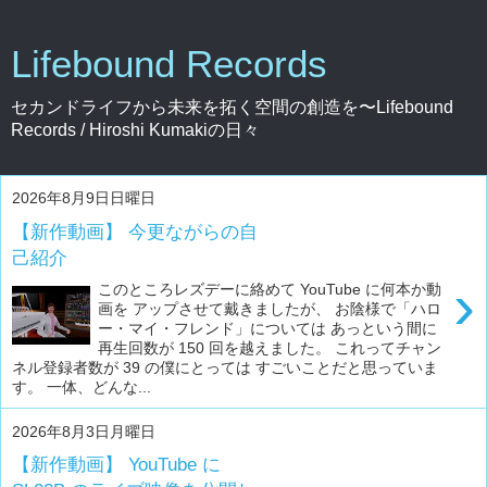
Lifebound Records
セカンドライフから未来を拓く空間の創造を〜Lifebound
Records / Hiroshi Kumakiの日々
2026年8月9日日曜日
【新作動画】 今更ながらの自
己紹介
›
このところレズデーに絡めて YouTube に何本か動
画を アップさせて戴きましたが、 お陰様で「ハロ
ー・マイ・フレンド」については あっという間に
再生回数が 150 回を越えました。 これってチャン
ネル登録者数が 39 の僕にとっては すごいことだと思っていま
す。 一体、どんな...
2026年8月3日月曜日
【新作動画】 YouTube に