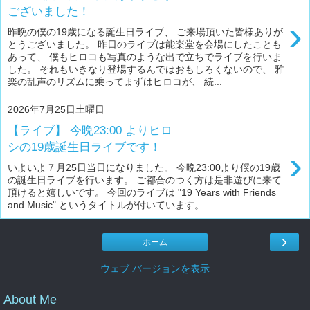
ございました！
›
昨晩の僕の19歳になる誕生日ライブ、 ご来場頂いた皆様ありが
とうございました。 昨日のライブは能楽堂を会場にしたことも
あって、 僕もヒロコも写真のような出で立ちでライブを行いま
した。 それもいきなり登場するんではおもしろくないので、 雅
楽の乱声のリズムに乗ってまずはヒロコが、 続...
2026年7月25日土曜日
【ライブ】 今晩23:00 よりヒロ
シの19歳誕生日ライブです！
›
いよいよ７月25日当日になりました。 今晩23:00より僕の19歳
の誕生日ライブを行います。 ご都合のつく方は是非遊びに来て
頂けると嬉しいです。 今回のライブは "19 Years with Friends
and Music" というタイトルが付いています。...
›
ホーム
ウェブ バージョンを表示
About Me