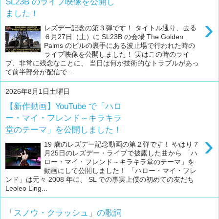
SL23B のライブ映像を公開し
ました！
›
レズデー記念の第３弾です！ タイトル通り、去る
６月27日（土）に SL23B の会場 The Golden
Palms のビルの裏手にある波止場で行われた時の
ライブ映像を公開しました！ 実はこの時のライ
ブ、非常に残念なことに、 当日は何か技術的なトラブルがあっ
て前半部分が配信で...
2026年8月1日土曜日
【新作動画】YouTube で「ハロ
ー・マイ・フレンド～キラキラ
堂のテーマ」を公開しました！
›
19 歳のレズデー記念動画の第２弾です！ やはり７
月25日のレズデー・ライブで披露した曲から 「ハ
ロー・マイ・フレンド～キラキラ堂のテーマ」を
動画にして公開しました！ 「ハロー・マイ・フレ
ンド」は元々 2008 年に、 SL での事実上僕の初めての友だち
Leoleo Ling...
「スノウ・クラッシュ」の歌詞