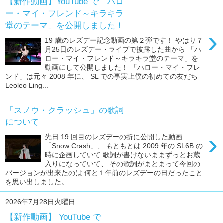
【新作動画】YouTube で「ハロ
ー・マイ・フレンド～キラキラ
堂のテーマ」を公開しました！
›
19 歳のレズデー記念動画の第２弾です！ やはり７
月25日のレズデー・ライブで披露した曲から 「ハ
ロー・マイ・フレンド～キラキラ堂のテーマ」を
動画にして公開しました！ 「ハロー・マイ・フレ
ンド」は元々 2008 年に、 SL での事実上僕の初めての友だち
Leoleo Ling...
「スノウ・クラッシュ」の歌詞
について
›
先日 19 回目のレズデーの折に公開した動画
「Snow Crash」、 もともとは 2009 年の SL6B の
時に企画していて 歌詞が書けないままずっとお蔵
入りになっていて、 その歌詞がまとまって今回の
バージョンが出来たのは 何と１年前のレズデーの日だったこと
を思い出しました。...
2026年7月28日火曜日
【新作動画】 YouTube で