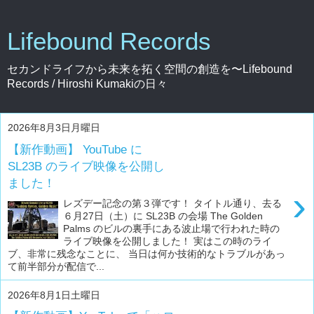
Lifebound Records
セカンドライフから未来を拓く空間の創造を〜Lifebound
Records / Hiroshi Kumakiの日々
2026年8月3日月曜日
【新作動画】 YouTube に
SL23B のライブ映像を公開し
ました！
›
レズデー記念の第３弾です！ タイトル通り、去る
６月27日（土）に SL23B の会場 The Golden
Palms のビルの裏手にある波止場で行われた時の
ライブ映像を公開しました！ 実はこの時のライ
ブ、非常に残念なことに、 当日は何か技術的なトラブルがあっ
て前半部分が配信で...
2026年8月1日土曜日