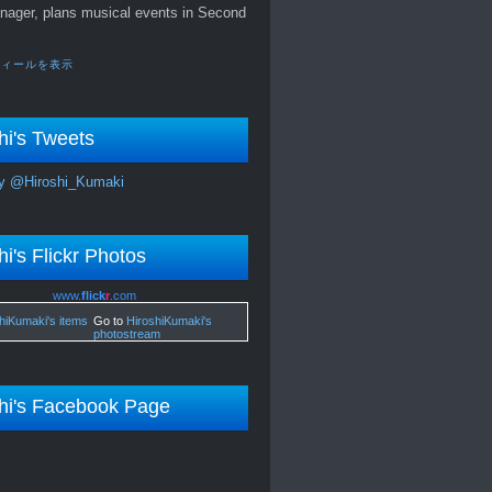
nager, plans musical events in Second
フィールを表示
hi's Tweets
y @Hiroshi_Kumaki
hi's Flickr Photos
www.
flick
r
.com
Go to
HiroshiKumaki's
photostream
hi's Facebook Page