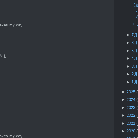
【新
「
makes my day
►
7
►
6
►
5
うよ
►
4
►
3
►
2
►
1
►
2025
►
2024
►
2023
►
2022
►
2021
►
2020
makes my day