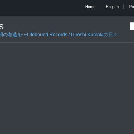
Home
English
Po
s
ifebound Records / Hiroshi Kumakiの日々