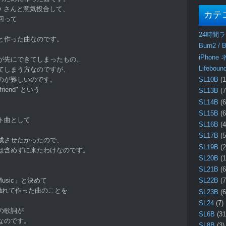
lady さんと意気投合して、
カテ
回って
24時間
と作った曲なのです。
Burn2 / B
iPhone
が先にできてしまったもの。
Lifebo
てしまう方なのですが、
のが難しいのです。
SL10B
(1
 friend" という
SL13B
(7
、
SL14B
(6
。
SL15B
(6
ト曲として
SL16B
(4
SL17B
(5
成させたかったので、
SL19B
(2
は含めずに来たわけなのです。
SL20B
(1
SL21B
(6
d Music」と決めて
SL22B
(7
に触れて作った曲のことを
SL23B
(6
SL24
(7)
の歌詞が
SL6B
(31
なのです。
SL8B
(3)