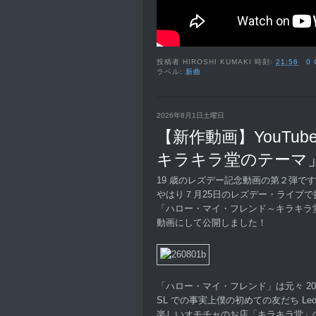
投稿者
HIROSHI KUMAKI
時刻:
21:56
0
ラベル:
新曲
2026年8月1日土曜日
【新作動画】YouTu
キラキラ堂のテーマ
19 歳のレズデー記念動画の第２弾で
やはり７月25日のレズデー・ライブで
「ハロー・マイ・フレンド～キラキラ
動画にして公開しました！
「ハロー・マイ・フレンド」は元々 20
SL での事実上僕の初めての友だち Leole
楽しいオモチャのお店「キラキラ堂」