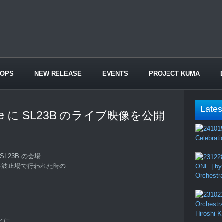
HOPS
NEW RELEASE
EVENTS
PROJECT KUMA
Lates
be に SL23B のライブ映像を公開
Celebrati
L23B の会場
手にある波止場で行われた時の
ONE | by
Orchestr
Orchestr
Hiroshi 
とに、