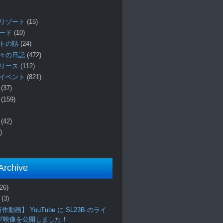
リゾート
(15)
ロード
(10)
プトの話
(24)
々の日記
(472)
リリース
(112)
イベント
(821)
ー
(37)
報
(159)
事
(42)
)
Archive
(26)
月
(3)
作動画】 YouTube に SL23B のライ
ブ映像を公開しました！