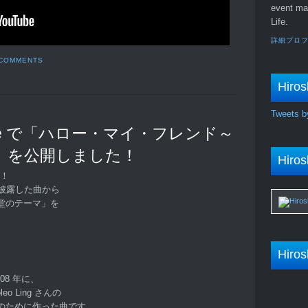
event ma
Life.
詳細プロ
 COMMENTS
Hiros
Tweets b
be で「ハロー・マイ・フレンド～
」を公開しました！
Hiros
す！
披露した曲から
堂のテーマ」を
Hiros
08 年に、
o Ling さんの
のために作った曲です。