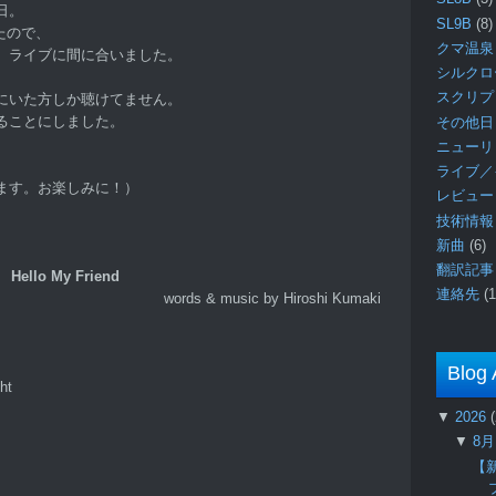
日。
SL9B
(8)
たので、
クマ温泉
、ライブに間に合いました。
シルク
スクリ
にいた方しか聴けてません。
ることにしました。
その他日
ニュー
ライブ／
ます。お楽しみに！）
レビュ
技術情
新曲
(6)
翻訳記
Hello My Friend
連絡先
(1
words & music by Hiroshi Kumaki
Blog 
ht
▼
2026
▼
8
【新