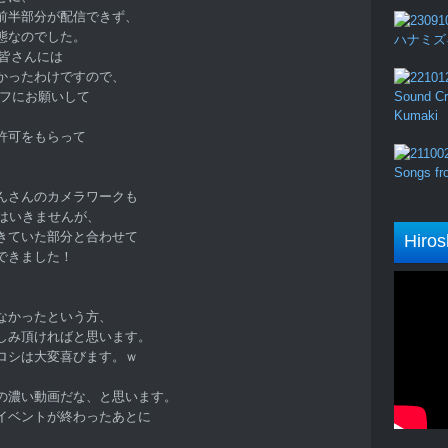
前半部分が配信できず、
態なのでした。
ハナミズキ (
た皆さんには
かったわけですので、
ッフにお願いして
Sound Cru
Kumaki
許可をもらって
Songs fro
んさんのカメラワークも
はいきませんが、
きていた部分と合わせて
Hiros
できました！
、
なかったという方、
しみ頂ければと思います。
ロシは大変喜びます。ｗ
の濃い動画だな、と思います。
イベントが終わったあとに