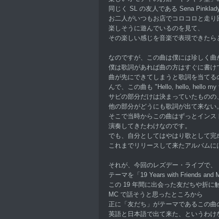
同じく SL の友人である Sena Pink
お二人がいつもお店でコロコロと走り
楽しそうに遊んでいるのを見て、
その楽しい感じを音楽で表現できたら
なのですが、この曲は僕には珍しく曲
僕は歌詞があれば曲の方はすぐに書け
曲が先にできてしまうと歌詞を当てる
んで、この曲も "Hello, hello, hello my
サビの部分だけは決まっていたものの
他の部分がどうにも歌詞が出て来ない
そこで当時からこの曲はずっとインス
演奏してきたわけなのです。
でも、自分としてはやはり歌として完
これまでリリースして来たアルバムに
それが、今回のレズデー・ライブで、
テーマを「19 Years with Friends an
この 19 年間に出会った友だちや折
MC で話そうと思ったところから
正に「友だち」がテーマであるこの曲
英語と日本語で出て来た、というわけ