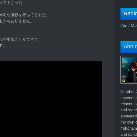
って下さった
Radi
照明や撮影を行ってくれた
ようもありません。
Win
/
Ma
公開することができて
す。
Abou
October 2
environm
relaxed a
and synth
appeared 
my own c
Yokohama
and cond