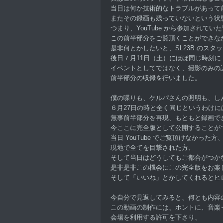
当日は何か技術的なトラブルがあって
またその録画も残っていないという状
つまり、YouTube から参加されてい
この前半部分をご覧頂くことができな
是非何とかしたいと、SL23B のスタ
後日７月11日（土）にほぼ同じ時刻に
イベントとしてではなく、撮影のみの
前半部分の収録を行いました。
僕の喋りも、ケルパさんの照明も、し
６月27日の時と全く同じというわけに
無事前半部分を再現、もともと録画で
今ここに完全版として公開することが
当日 YouTube でご覧頂けなかった方
現地で全てを目撃された方、
そして当日はどうしてもご都合がつか
是非是非この機会にこの完全版をお楽
そして「いいね」とかしてくれるとヒ
今自分で見返してみると、何とも内容
この動画の制作には、ホントに、音楽
会場を利用する許可を下さり、