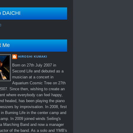
o DAICHI
c
t Me
HIROSHI KUMAKI
Born on 27th July 2007 in
Second Life and debuted as a
musician at a concert in
Aquarium Cosmic Tree on 27th
007. Since then, wishing to create an
ent where everybody can feel happy,
nd healed, has been playing the piano
esizers by improvisation. In 2008, first
in Burning Life in the center camp and
amp. In 2009 joined winds Seiling's
 Marching Band and now a manager
uctor of the band. As a solo and YMB's