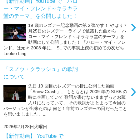
【新作動画】YouTube で「ハロ
ー・マイ・フレンド～キラキラ
堂のテーマ」を公開しました！
›
19 歳のレズデー記念動画の第２弾です！ やはり７
月25日のレズデー・ライブで披露した曲から 「ハ
ロー・マイ・フレンド～キラキラ堂のテーマ」を
動画にして公開しました！ 「ハロー・マイ・フレ
ンド」は元々 2008 年に、 SL での事実上僕の初めての友だち
Leoleo Ling...
「スノウ・クラッシュ」の歌詞
について
›
先日 19 回目のレズデーの折に公開した動画
「Snow Crash」、 もともとは 2009 年の SL6B の
時に企画していて 歌詞が書けないままずっとお蔵
入りになっていて、 その歌詞がまとまって今回の
バージョンが出来たのは 何と１年前のレズデーの日だったこと
を思い出しました。...
2026年7月28日火曜日
【新作動画】 YouTube で