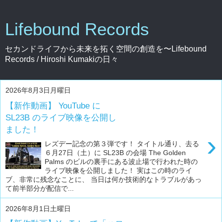
Lifebound Records
セカンドライフから未来を拓く空間の創造を〜Lifebound
Records / Hiroshi Kumakiの日々
2026年8月3日月曜日
【新作動画】 YouTube に
SL23B のライブ映像を公開し
ました！
›
レズデー記念の第３弾です！ タイトル通り、去る
６月27日（土）に SL23B の会場 The Golden
Palms のビルの裏手にある波止場で行われた時の
ライブ映像を公開しました！ 実はこの時のライ
ブ、非常に残念なことに、 当日は何か技術的なトラブルがあっ
て前半部分が配信で...
2026年8月1日土曜日