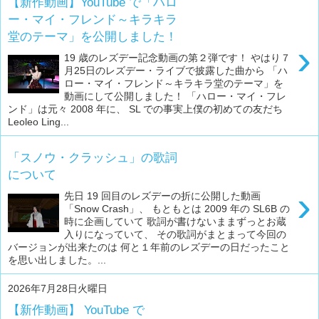
【新作動画】YouTube で「ハロ
ー・マイ・フレンド～キラキラ
堂のテーマ」を公開しました！
›
19 歳のレズデー記念動画の第２弾です！ やはり７
月25日のレズデー・ライブで披露した曲から 「ハ
ロー・マイ・フレンド～キラキラ堂のテーマ」を
動画にして公開しました！ 「ハロー・マイ・フレ
ンド」は元々 2008 年に、 SL での事実上僕の初めての友だち
Leoleo Ling...
「スノウ・クラッシュ」の歌詞
について
›
先日 19 回目のレズデーの折に公開した動画
「Snow Crash」、 もともとは 2009 年の SL6B の
時に企画していて 歌詞が書けないままずっとお蔵
入りになっていて、 その歌詞がまとまって今回の
バージョンが出来たのは 何と１年前のレズデーの日だったこと
を思い出しました。...
2026年7月28日火曜日
【新作動画】 YouTube で