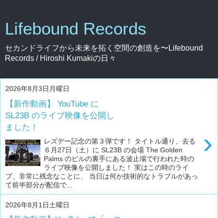
Lifebound Records
セカンドライフから未来を拓く空間の創造を〜Lifebound
Records / Hiroshi Kumakiの日々
2026年8月3日月曜日
【新作動画】 YouTube に
SL23B のライブ映像を公開し
ました！
›
レズデー記念の第３弾です！ タイトル通り、去る
６月27日（土）に SL23B の会場 The Golden
Palms のビルの裏手にある波止場で行われた時の
ライブ映像を公開しました！ 実はこの時のライ
ブ、非常に残念なことに、 当日は何か技術的なトラブルがあっ
て前半部分が配信で...
2026年8月1日土曜日