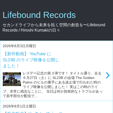
Lifebound Records
セカンドライフから未来を拓く空間の創造を〜Lifebound
Records / Hiroshi Kumakiの日々
2026年8月3日月曜日
【新作動画】 YouTube に
SL23B のライブ映像を公開し
ました！
›
レズデー記念の第３弾です！ タイトル通り、去る
６月27日（土）に SL23B の会場 The Golden
Palms のビルの裏手にある波止場で行われた時の
ライブ映像を公開しました！ 実はこの時のライ
ブ、非常に残念なことに、 当日は何か技術的なトラブルがあっ
て前半部分が配信で...
2026年8月1日土曜日