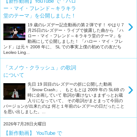
【新作動画】YouTube で「ハロ
ー・マイ・フレンド～キラキラ
堂のテーマ」を公開しました！
›
19 歳のレズデー記念動画の第２弾です！ やはり７
月25日のレズデー・ライブで披露した曲から 「ハ
ロー・マイ・フレンド～キラキラ堂のテーマ」を
動画にして公開しました！ 「ハロー・マイ・フレ
ンド」は元々 2008 年に、 SL での事実上僕の初めての友だち
Leoleo Ling...
「スノウ・クラッシュ」の歌詞
について
›
先日 19 回目のレズデーの折に公開した動画
「Snow Crash」、 もともとは 2009 年の SL6B の
時に企画していて 歌詞が書けないままずっとお蔵
入りになっていて、 その歌詞がまとまって今回の
バージョンが出来たのは 何と１年前のレズデーの日だったこと
を思い出しました。...
2026年7月28日火曜日
【新作動画】 YouTube で