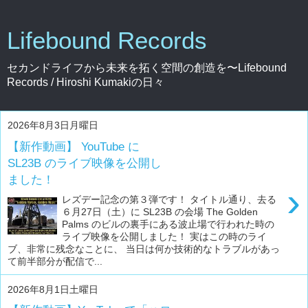
Lifebound Records
セカンドライフから未来を拓く空間の創造を〜Lifebound
Records / Hiroshi Kumakiの日々
2026年8月3日月曜日
【新作動画】 YouTube に
SL23B のライブ映像を公開し
ました！
›
レズデー記念の第３弾です！ タイトル通り、去る
６月27日（土）に SL23B の会場 The Golden
Palms のビルの裏手にある波止場で行われた時の
ライブ映像を公開しました！ 実はこの時のライ
ブ、非常に残念なことに、 当日は何か技術的なトラブルがあっ
て前半部分が配信で...
2026年8月1日土曜日