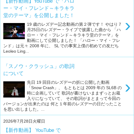
【新作動画】YouTube で「ハロ
ー・マイ・フレンド～キラキラ
堂のテーマ」を公開しました！
›
19 歳のレズデー記念動画の第２弾です！ やはり７
月25日のレズデー・ライブで披露した曲から 「ハ
ロー・マイ・フレンド～キラキラ堂のテーマ」を
動画にして公開しました！ 「ハロー・マイ・フレ
ンド」は元々 2008 年に、 SL での事実上僕の初めての友だち
Leoleo Ling...
「スノウ・クラッシュ」の歌詞
について
›
先日 19 回目のレズデーの折に公開した動画
「Snow Crash」、 もともとは 2009 年の SL6B の
時に企画していて 歌詞が書けないままずっとお蔵
入りになっていて、 その歌詞がまとまって今回の
バージョンが出来たのは 何と１年前のレズデーの日だったこと
を思い出しました。...
2026年7月28日火曜日
【新作動画】 YouTube で