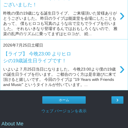
ございました！
›
昨晩の僕の19歳になる誕生日ライブ、 ご来場頂いた皆様ありが
とうございました。 昨日のライブは能楽堂を会場にしたことも
あって、 僕もヒロコも写真のような出で立ちでライブを行いま
した。 それもいきなり登場するんではおもしろくないので、 雅
楽の乱声のリズムに乗ってまずはヒロコが、 続...
2026年7月25日土曜日
【ライブ】 今晩23:00 よりヒロ
シの19歳誕生日ライブです！
›
いよいよ７月25日当日になりました。 今晩23:00より僕の19歳
の誕生日ライブを行います。 ご都合のつく方は是非遊びに来て
頂けると嬉しいです。 今回のライブは "19 Years with Friends
and Music" というタイトルが付いています。...
›
ホーム
ウェブ バージョンを表示
About Me