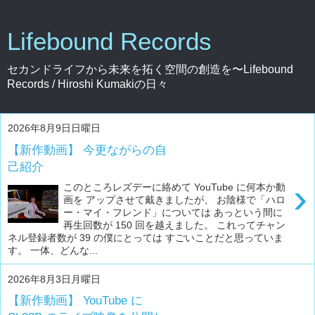
Lifebound Records
セカンドライフから未来を拓く空間の創造を〜Lifebound
Records / Hiroshi Kumakiの日々
2026年8月9日日曜日
【新作動画】 今更ながらの自
己紹介
›
このところレズデーに絡めて YouTube に何本か動
画を アップさせて戴きましたが、 お陰様で「ハロ
ー・マイ・フレンド」については あっという間に
再生回数が 150 回を越えました。 これってチャン
ネル登録者数が 39 の僕にとっては すごいことだと思っていま
す。 一体、どんな...
2026年8月3日月曜日
【新作動画】 YouTube に