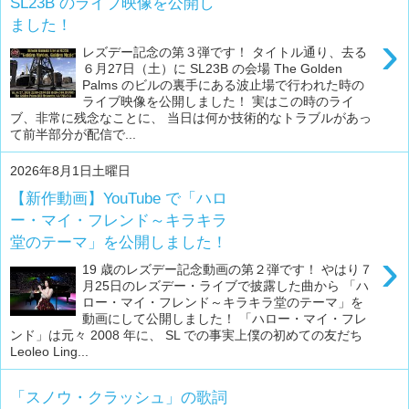
SL23B のライブ映像を公開し
ました！
›
レズデー記念の第３弾です！ タイトル通り、去る
６月27日（土）に SL23B の会場 The Golden
Palms のビルの裏手にある波止場で行われた時の
ライブ映像を公開しました！ 実はこの時のライ
ブ、非常に残念なことに、 当日は何か技術的なトラブルがあっ
て前半部分が配信で...
2026年8月1日土曜日
【新作動画】YouTube で「ハロ
ー・マイ・フレンド～キラキラ
堂のテーマ」を公開しました！
›
19 歳のレズデー記念動画の第２弾です！ やはり７
月25日のレズデー・ライブで披露した曲から 「ハ
ロー・マイ・フレンド～キラキラ堂のテーマ」を
動画にして公開しました！ 「ハロー・マイ・フレ
ンド」は元々 2008 年に、 SL での事実上僕の初めての友だち
Leoleo Ling...
「スノウ・クラッシュ」の歌詞