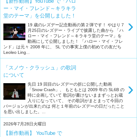
【新作動画】YouTube で「ハロ
ー・マイ・フレンド～キラキラ
堂のテーマ」を公開しました！
›
19 歳のレズデー記念動画の第２弾です！ やはり７
月25日のレズデー・ライブで披露した曲から 「ハ
ロー・マイ・フレンド～キラキラ堂のテーマ」を
動画にして公開しました！ 「ハロー・マイ・フレ
ンド」は元々 2008 年に、 SL での事実上僕の初めての友だち
Leoleo Ling...
「スノウ・クラッシュ」の歌詞
について
›
先日 19 回目のレズデーの折に公開した動画
「Snow Crash」、 もともとは 2009 年の SL6B の
時に企画していて 歌詞が書けないままずっとお蔵
入りになっていて、 その歌詞がまとまって今回の
バージョンが出来たのは 何と１年前のレズデーの日だったこと
を思い出しました。...
2026年7月28日火曜日
【新作動画】 YouTube で