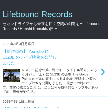
Lifebound Records
セカンドライフから未来を拓く空間の創造を〜Lifebound
Records / Hiroshi Kumakiの日々
2026年8月3日月曜日
【新作動画】 YouTube に
SL23B のライブ映像を公開し
ました！
›
レズデー記念の第３弾です！ タイトル通り、去る
６月27日（土）に SL23B の会場 The Golden
Palms のビルの裏手にある波止場で行われた時の
ライブ映像を公開しました！ 実はこの時のライ
ブ、非常に残念なことに、 当日は何か技術的なトラブルがあっ
て前半部分が配信で...
2026年8月1日土曜日