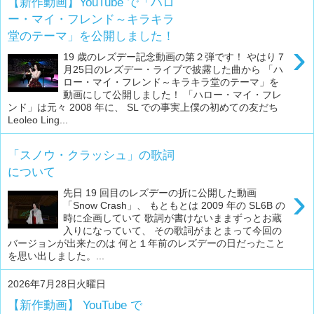
【新作動画】YouTube で「ハロ
ー・マイ・フレンド～キラキラ
堂のテーマ」を公開しました！
›
19 歳のレズデー記念動画の第２弾です！ やはり７
月25日のレズデー・ライブで披露した曲から 「ハ
ロー・マイ・フレンド～キラキラ堂のテーマ」を
動画にして公開しました！ 「ハロー・マイ・フレ
ンド」は元々 2008 年に、 SL での事実上僕の初めての友だち
Leoleo Ling...
「スノウ・クラッシュ」の歌詞
について
›
先日 19 回目のレズデーの折に公開した動画
「Snow Crash」、 もともとは 2009 年の SL6B の
時に企画していて 歌詞が書けないままずっとお蔵
入りになっていて、 その歌詞がまとまって今回の
バージョンが出来たのは 何と１年前のレズデーの日だったこと
を思い出しました。...
2026年7月28日火曜日
【新作動画】 YouTube で