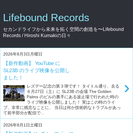
Lifebound Records
セカンドライフから未来を拓く空間の創造を〜Lifebound
Records / Hiroshi Kumakiの日々
2026年8月3日月曜日
【新作動画】 YouTube に
SL23B のライブ映像を公開し
ました！
›
レズデー記念の第３弾です！ タイトル通り、去る
６月27日（土）に SL23B の会場 The Golden
Palms のビルの裏手にある波止場で行われた時の
ライブ映像を公開しました！ 実はこの時のライ
ブ、非常に残念なことに、 当日は何か技術的なトラブルがあっ
て前半部分が配信で...
2026年8月1日土曜日