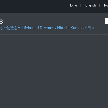
Home
English
Po
s
ifebound Records / Hiroshi Kumakiの日々