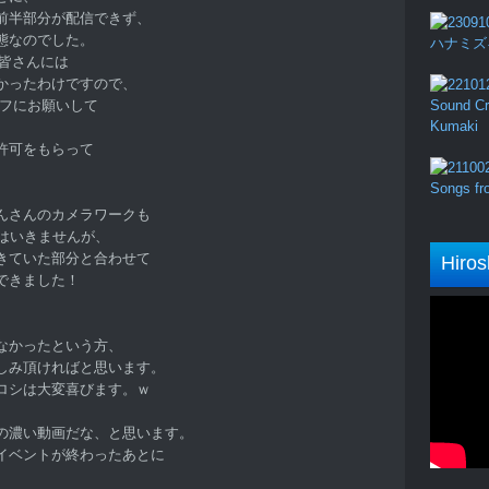
前半部分が配信できず、
態なのでした。
ハナミズキ (
た皆さんには
かったわけですので、
ッフにお願いして
Sound Cru
Kumaki
許可をもらって
Songs fro
んさんのカメラワークも
はいきませんが、
きていた部分と合わせて
Hiros
できました！
、
なかったという方、
しみ頂ければと思います。
ロシは大変喜びます。ｗ
の濃い動画だな、と思います。
イベントが終わったあとに