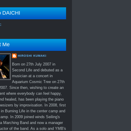
o DAICHI
c
t Me
HIROSHI KUMAKI
Born on 27th July 2007 in
Second Life and debuted as a
musician at a concert in
Aquarium Cosmic Tree on 27th
007. Since then, wishing to create an
ent where everybody can feel happy,
nd healed, has been playing the piano
esizers by improvisation. In 2008, first
in Burning Life in the center camp and
amp. In 2009 joined winds Seiling's
 Marching Band and now a manager
uctor of the band. As a solo and YMB's