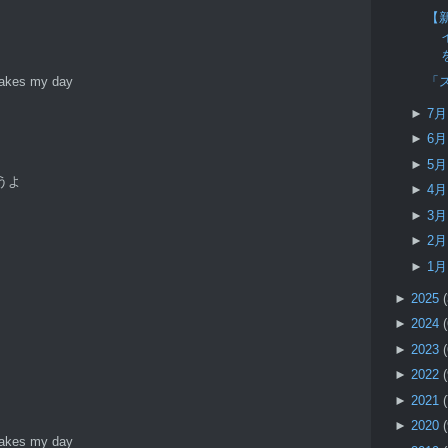
【新
「
makes my day
►
7
►
6
►
5
うよ
►
4
►
3
►
2
►
1
►
2025
►
2024
►
2023
►
2022
►
2021
►
2020
makes my day