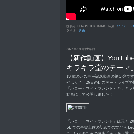
投稿者
HIROSHI KUMAKI
時刻:
21:56
0
ラベル:
新曲
2026年8月1日土曜日
【新作動画】YouTu
キラキラ堂のテーマ
19 歳のレズデー記念動画の第２弾で
やはり７月25日のレズデー・ライブで
「ハロー・マイ・フレンド～キラキラ
動画にして公開しました！
「ハロー・マイ・フレンド」は元々 20
SL での事実上僕の初めての友だち Leole
楽しいオモチャのお店「キラキラ堂」