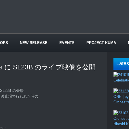
HOPS
NEW RELEASE
EVENTS
PROJECT KUMA
Lates
be に SL23B のライブ映像を公開
Celebrati
L23B の会場
手にある波止場で行われた時の
ONE | by
Orchestr
Orchestr
Hiroshi 
とに、