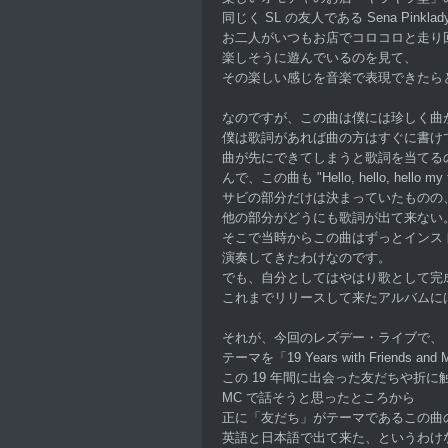
同じく SL の友人である Sena Pink
お二人がいつもお店でコロコロと走り
楽しそうに遊んでいるのを見て、
その楽しい感じを音楽で表現できたら
なのですが、この曲は僕には珍しく曲
僕は歌詞があれば曲の方はすぐに書け
曲が先にできてしまうと歌詞を当てる
んで、この曲も "Hello, hello, hello my
サビの部分だけは決まっていたものの
他の部分がどうにも歌詞が出て来ない
そこで当時からこの曲はずっとインス
演奏してきたわけなのです。
でも、自分としてはやはり歌として完
これまでリリースして来たアルバムに
それが、今回のレズデー・ライブで、
テーマを「19 Years with Friends an
この 19 年間に出会った友だちや折
MC で話そうと思ったところから
正に「友だち」がテーマであるこの曲
英語と日本語で出て来た、というわけ