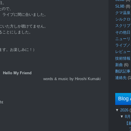
日。
SL9B
(8)
たので、
クマ温泉
、ライブに間に合いました。
シルク
スクリ
にいた方しか聴けてません。
ることにしました。
その他日
ニュー
ライブ／
ます。お楽しみに！）
レビュ
技術情
新曲
(6)
翻訳記
Hello My Friend
連絡先
(1
words & music by Hiroshi Kumaki
Blog 
ht
▼
2026
▼
8
【新