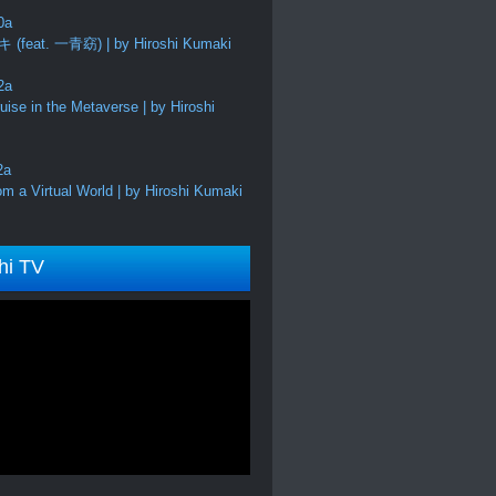
feat. 一青窈) | by Hiroshi Kumaki
ise in the Metaverse | by Hiroshi
m a Virtual World | by Hiroshi Kumaki
hi TV