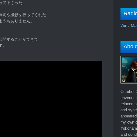
って下さった
Radi
照明や撮影を行ってくれた
ようもありません。
Win
/
Ma
公開することができて
す。
Abou
October 2
environm
relaxed a
and synth
appeared 
my own c
Yokohama
and cond