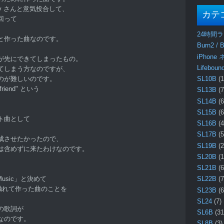
lady さんと意気投合して、
カテ
回って
24時間
と作った曲なのです。
Burn2 / B
iPhone
が先にできてしまったもの。
Lifebo
てしまう方なのですが、
のが難しいのです。
SL10B
(1
 friend" という
SL13B
(7
、
SL14B
(6
。
SL15B
(6
ト曲として
SL16B
(4
SL17B
(5
成させたかったので、
SL19B
(2
は含めずに来たわけなのです。
SL20B
(1
SL21B
(6
d Music」と決めて
SL22B
(7
に触れて作った曲のことを
SL23B
(6
SL24
(7)
の歌詞が
SL6B
(31
なのです。
SL8B
(3)