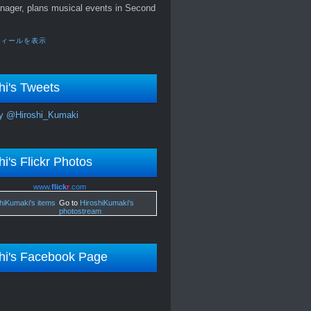
nager, plans musical events in Second
フィールを表示
hi's Tweets
y @Hiroshi_Kumaki
hi's Flickr Photos
www.
flick
r
.com
Go to
HiroshiKumaki's
photostream
hi's Facebook Page