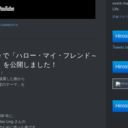
event ma
Life.
詳細プロ
 COMMENTS
Hiros
Tweets b
be で「ハロー・マイ・フレンド～
」を公開しました！
Hiros
す！
披露した曲から
堂のテーマ」を
Hiros
08 年に、
o Ling さんの
のために作った曲です。