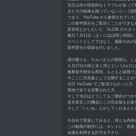
当日は何か技術的なトラブルがあって
またその録画も残っていないという状
つまり、YouTube から参加されてい
この前半部分をご覧頂くことができな
是非何とかしたいと、SL23B のスタ
後日７月11日（土）にほぼ同じ時刻に
イベントとしてではなく、撮影のみの
前半部分の収録を行いました。
僕の喋りも、ケルパさんの照明も、し
６月27日の時と全く同じというわけに
無事前半部分を再現、もともと録画で
今ここに完全版として公開することが
当日 YouTube でご覧頂けなかった方
現地で全てを目撃された方、
そして当日はどうしてもご都合がつか
是非是非この機会にこの完全版をお楽
そして「いいね」とかしてくれるとヒ
今自分で見返してみると、何とも内容
この動画の制作には、ホントに、音楽
会場を利用する許可を下さり、