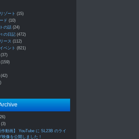
リゾート
(15)
ロード
(10)
プトの話
(24)
々の日記
(472)
リリース
(112)
イベント
(821)
ー
(37)
報
(159)
事
(42)
)
Archive
(26)
月
(3)
作動画】 YouTube に SL23B のライ
ブ映像を公開しました！