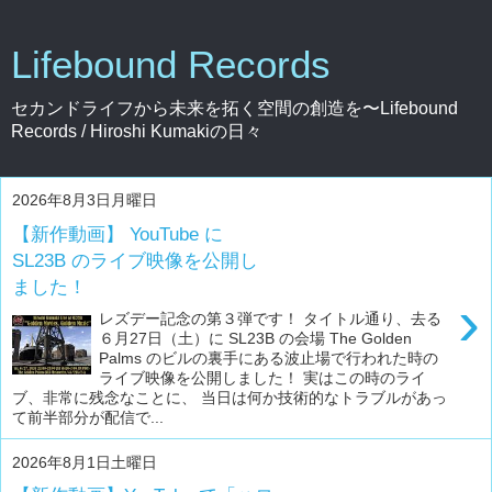
Lifebound Records
セカンドライフから未来を拓く空間の創造を〜Lifebound
Records / Hiroshi Kumakiの日々
2026年8月3日月曜日
【新作動画】 YouTube に
SL23B のライブ映像を公開し
ました！
›
レズデー記念の第３弾です！ タイトル通り、去る
６月27日（土）に SL23B の会場 The Golden
Palms のビルの裏手にある波止場で行われた時の
ライブ映像を公開しました！ 実はこの時のライ
ブ、非常に残念なことに、 当日は何か技術的なトラブルがあっ
て前半部分が配信で...
2026年8月1日土曜日