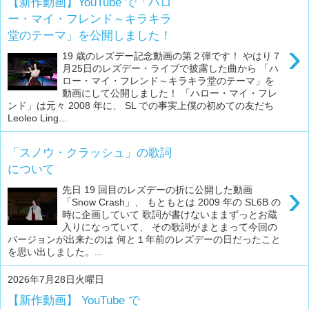
【新作動画】YouTube で「ハロ
ー・マイ・フレンド～キラキラ
堂のテーマ」を公開しました！
›
19 歳のレズデー記念動画の第２弾です！ やはり７
月25日のレズデー・ライブで披露した曲から 「ハ
ロー・マイ・フレンド～キラキラ堂のテーマ」を
動画にして公開しました！ 「ハロー・マイ・フレ
ンド」は元々 2008 年に、 SL での事実上僕の初めての友だち
Leoleo Ling...
「スノウ・クラッシュ」の歌詞
について
›
先日 19 回目のレズデーの折に公開した動画
「Snow Crash」、 もともとは 2009 年の SL6B の
時に企画していて 歌詞が書けないままずっとお蔵
入りになっていて、 その歌詞がまとまって今回の
バージョンが出来たのは 何と１年前のレズデーの日だったこと
を思い出しました。...
2026年7月28日火曜日
【新作動画】 YouTube で