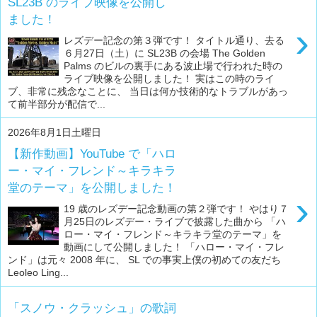
SL23B のライブ映像を公開し
ました！
›
レズデー記念の第３弾です！ タイトル通り、去る
６月27日（土）に SL23B の会場 The Golden
Palms のビルの裏手にある波止場で行われた時の
ライブ映像を公開しました！ 実はこの時のライ
ブ、非常に残念なことに、 当日は何か技術的なトラブルがあっ
て前半部分が配信で...
2026年8月1日土曜日
【新作動画】YouTube で「ハロ
ー・マイ・フレンド～キラキラ
堂のテーマ」を公開しました！
›
19 歳のレズデー記念動画の第２弾です！ やはり７
月25日のレズデー・ライブで披露した曲から 「ハ
ロー・マイ・フレンド～キラキラ堂のテーマ」を
動画にして公開しました！ 「ハロー・マイ・フレ
ンド」は元々 2008 年に、 SL での事実上僕の初めての友だち
Leoleo Ling...
「スノウ・クラッシュ」の歌詞