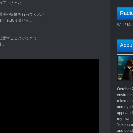
って下さった
Radi
照明や撮影を行ってくれた
ようもありません。
Win
/
Ma
公開することができて
す。
Abou
October 2
environm
relaxed a
and synth
appeared 
my own c
Yokohama
and cond