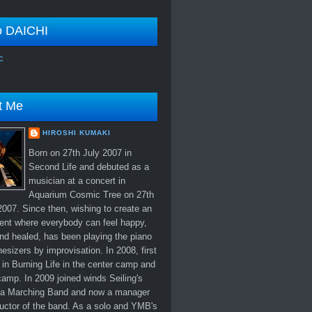
o DAICHI
c
t Me
HIROSHI KUMAKI
Born on 27th July 2007 in
Second Life and debuted as a
musician at a concert in
Aquarium Cosmic Tree on 27th
007. Since then, wishing to create an
ent where everybody can feel happy,
nd healed, has been playing the piano
esizers by improvisation. In 2008, first
in Burning Life in the center camp and
amp. In 2009 joined winds Seiling's
 Marching Band and now a manager
uctor of the band. As a solo and YMB's