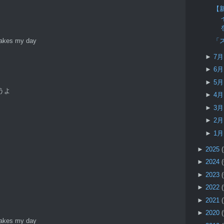
【新
「
makes my day
►
7
►
6
►
5
うよ
►
4
►
3
►
2
►
1
►
2025
►
2024
►
2023
►
2022
►
2021
►
2020
makes my day