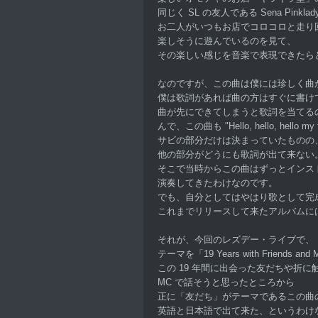
同じく SL の友人である Sena Pink
お二人がいつもお店でコロコロと走り
楽しそうに遊んでいるのを見て、
その楽しい感じを音楽で表現できたら
なのですが、この曲は僕には珍しく曲
僕は歌詞があれば曲の方はすぐに書け
曲が先にできてしまうと歌詞を当てる
んで、この曲も "Hello, hello, hello my
サビの部分だけは決まっていたものの
他の部分がどうにも歌詞が出て来ない
そこで当時からこの曲はずっとインス
演奏してきたわけなのです。
でも、自分としてはやはり歌として完
これまでリリースして来たアルバムに
それが、今回のレズデー・ライブで、
テーマを「19 Years with Friends an
この 19 年間に出会った友だちや折
MC で話そうと思ったところから
正に「友だち」がテーマであるこの曲
英語と日本語で出て来た、というわけ