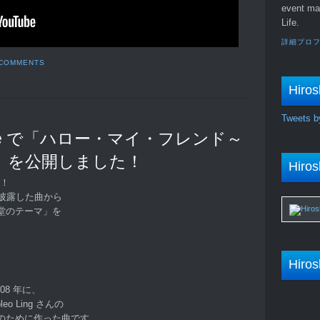
event ma
Life.
詳細プロ
 COMMENTS
Hiros
Tweets b
be で「ハロー・マイ・フレンド～
」を公開しました！
Hiros
す！
披露した曲から
堂のテーマ」を
Hiros
08 年に、
o Ling さんの
のために作った曲です。