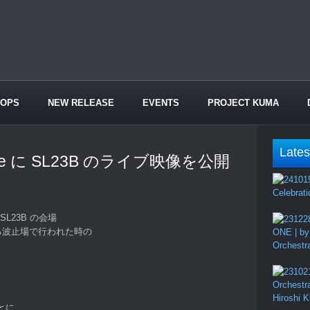
HOPS
NEW RELEASE
EVENTS
PROJECT KUMA
Lates
be に SL23B のライブ映像を公開
Celebrati
L23B の会場
手にある波止場で行われた時の
ONE | by
Orchestr
Orchestr
Hiroshi 
とに、