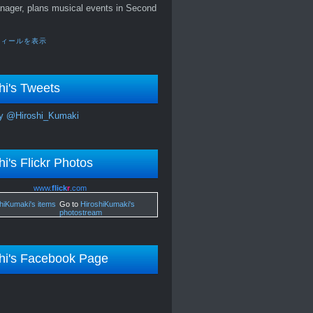
nager, plans musical events in Second
フィールを表示
hi's Tweets
y @Hiroshi_Kumaki
hi's Flickr Photos
www.
flick
r
.com
Go to
HiroshiKumaki's
photostream
hi's Facebook Page