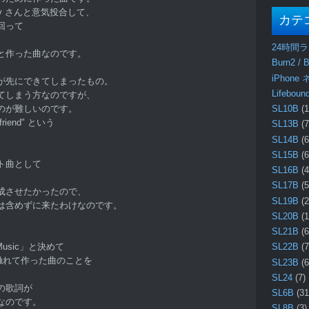
lady さんと意気投合して、
カテ
回って
24時間
と作った曲なのです。
Burn2 / B
iPhone
が先にできてしまったもの。
Lifebo
てしまう方なのですが、
のが難しいのです。
SL10B
(1
 friend" という
SL13B
(7
、
SL14B
(6
。
SL15B
(6
ト曲として
SL16B
(4
SL17B
(5
成させたかったので、
SL19B
(2
は含めずに来たわけなのです。
SL20B
(1
SL21B
(6
d Music」と決めて
SL22B
(7
に触れて作った曲のことを
SL23B
(6
SL24
(7)
の歌詞が
SL6B
(31
なのです。
SL8B
(3)