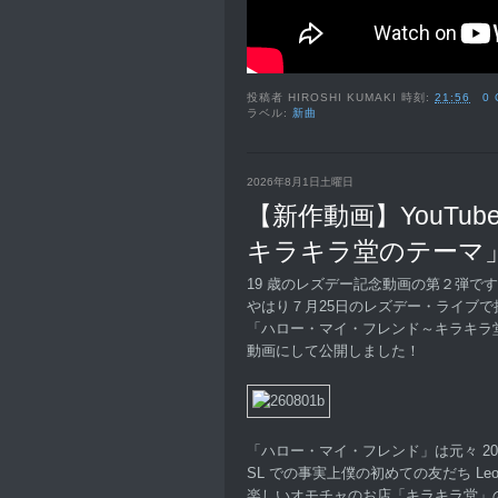
投稿者
HIROSHI KUMAKI
時刻:
21:56
0
ラベル:
新曲
2026年8月1日土曜日
【新作動画】YouTu
キラキラ堂のテーマ
19 歳のレズデー記念動画の第２弾で
やはり７月25日のレズデー・ライブで
「ハロー・マイ・フレンド～キラキラ
動画にして公開しました！
「ハロー・マイ・フレンド」は元々 20
SL での事実上僕の初めての友だち Leole
楽しいオモチャのお店「キラキラ堂」