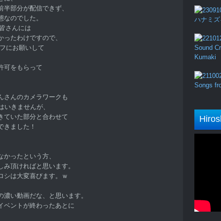
前半部分が配信できず、
態なのでした。
ハナミズキ (
た皆さんには
かったわけですので、
ッフにお願いして
Sound Cru
Kumaki
許可をもらって
Songs fro
んさんのカメラワークも
はいきませんが、
きていた部分と合わせて
Hiros
できました！
、
なかったという方、
しみ頂ければと思います。
ロシは大変喜びます。ｗ
の濃い動画だな、と思います。
イベントが終わったあとに