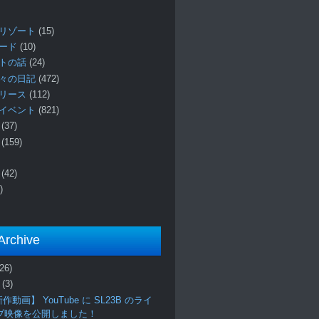
リゾート
(15)
ロード
(10)
プトの話
(24)
々の日記
(472)
リリース
(112)
イベント
(821)
ー
(37)
報
(159)
事
(42)
)
Archive
(26)
月
(3)
作動画】 YouTube に SL23B のライ
ブ映像を公開しました！