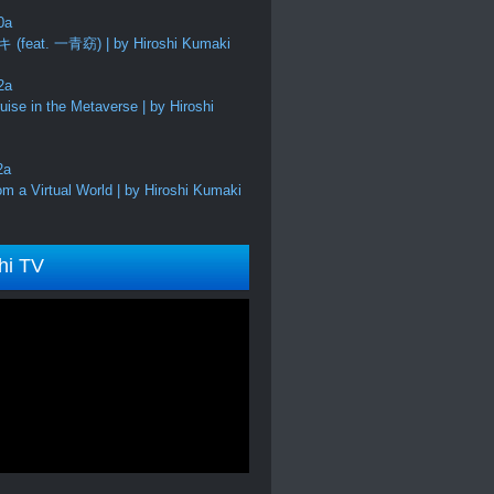
feat. 一青窈) | by Hiroshi Kumaki
ise in the Metaverse | by Hiroshi
m a Virtual World | by Hiroshi Kumaki
hi TV