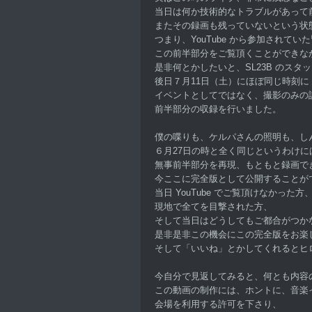
当日は何か技術的なトラブルがあって
またその録画も残っていないという状
つまり、YouTube から参加されてい
この前半部分をご覧頂くことができな
是非何とかしたいと、SL23B のスタ
後日７月11日（土）にほぼ同じ時刻に
イベントとしてではなく、撮影のみの
前半部分の収録を行いました。
僕の喋りも、ケルパさんの照明も、し
６月27日の時と全く同じというわけに
無事前半部分を再現、もともと録画で
今ここに完全版として公開することが
当日 YouTube でご覧頂けなかった方
現地で全てを目撃された方、
そして当日はどうしてもご都合がつか
是非是非この機会にこの完全版をお楽
そして「いいね」とかしてくれるとヒ
今自分で見返してみると、何とも内容
この動画の制作には、ホントに、音楽
会場を利用する許可を下さり、