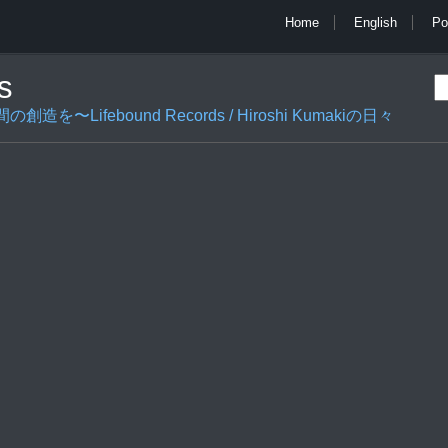
Home
English
Po
s
ifebound Records / Hiroshi Kumakiの日々