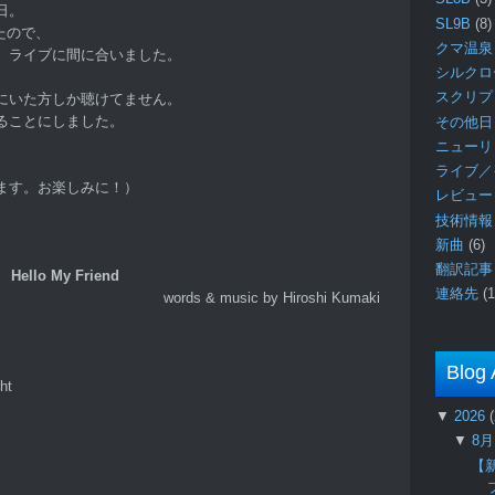
日。
SL9B
(8)
たので、
クマ温泉
、ライブに間に合いました。
シルク
スクリ
にいた方しか聴けてません。
ることにしました。
その他日
ニュー
ライブ／
ます。お楽しみに！）
レビュ
技術情
新曲
(6)
翻訳記
Hello My Friend
連絡先
(1
words & music by Hiroshi Kumaki
Blog 
ht
▼
2026
▼
8
【新