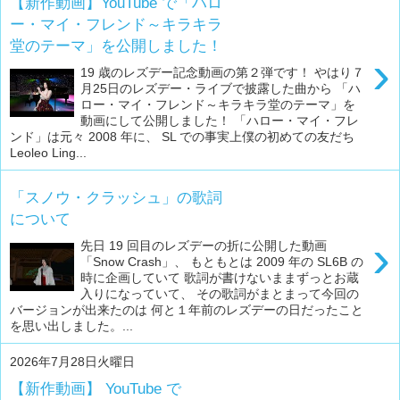
【新作動画】YouTube で「ハロ
ー・マイ・フレンド～キラキラ
堂のテーマ」を公開しました！
›
19 歳のレズデー記念動画の第２弾です！ やはり７
月25日のレズデー・ライブで披露した曲から 「ハ
ロー・マイ・フレンド～キラキラ堂のテーマ」を
動画にして公開しました！ 「ハロー・マイ・フレ
ンド」は元々 2008 年に、 SL での事実上僕の初めての友だち
Leoleo Ling...
「スノウ・クラッシュ」の歌詞
について
›
先日 19 回目のレズデーの折に公開した動画
「Snow Crash」、 もともとは 2009 年の SL6B の
時に企画していて 歌詞が書けないままずっとお蔵
入りになっていて、 その歌詞がまとまって今回の
バージョンが出来たのは 何と１年前のレズデーの日だったこと
を思い出しました。...
2026年7月28日火曜日
【新作動画】 YouTube で