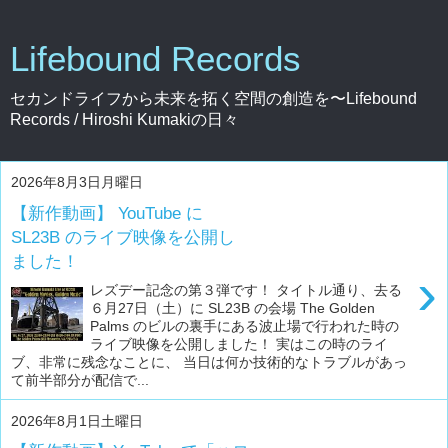
Lifebound Records
セカンドライフから未来を拓く空間の創造を〜Lifebound
Records / Hiroshi Kumakiの日々
2026年8月3日月曜日
【新作動画】 YouTube に
SL23B のライブ映像を公開し
ました！
›
レズデー記念の第３弾です！ タイトル通り、去る
６月27日（土）に SL23B の会場 The Golden
Palms のビルの裏手にある波止場で行われた時の
ライブ映像を公開しました！ 実はこの時のライ
ブ、非常に残念なことに、 当日は何か技術的なトラブルがあっ
て前半部分が配信で...
2026年8月1日土曜日