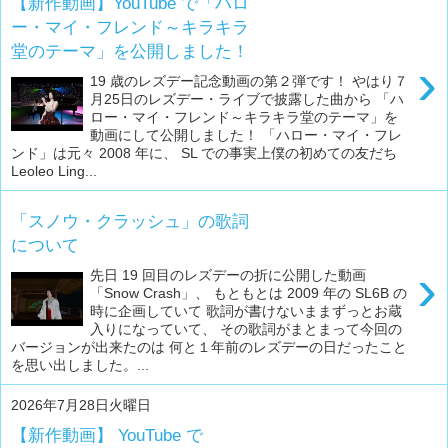
【新作動画】YouTube で「ハロ
ー・マイ・フレンド～キラキラ
堂のテーマ」を公開しました！
›
19 歳のレズデー記念動画の第２弾です！ やはり７
月25日のレズデー・ライブで披露した曲から 「ハ
ロー・マイ・フレンド～キラキラ堂のテーマ」を
動画にして公開しました！ 「ハロー・マイ・フレ
ンド」は元々 2008 年に、 SL での事実上僕の初めての友だち
Leoleo Ling...
「スノウ・クラッシュ」の歌詞
について
›
先日 19 回目のレズデーの折に公開した動画
「Snow Crash」、 もともとは 2009 年の SL6B の
時に企画していて 歌詞が書けないままずっとお蔵
入りになっていて、 その歌詞がまとまって今回の
バージョンが出来たのは 何と１年前のレズデーの日だったこと
を思い出しました。...
2026年7月28日火曜日
【新作動画】 YouTube で