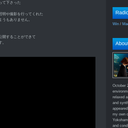
って下さった
Radi
照明や撮影を行ってくれた
ようもありません。
Win
/
Ma
公開することができて
す。
Abou
October 2
environm
relaxed a
and synth
appeared 
my own c
Yokohama
and cond