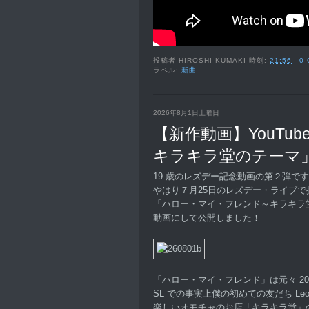
投稿者
HIROSHI KUMAKI
時刻:
21:56
0
ラベル:
新曲
2026年8月1日土曜日
【新作動画】YouTu
キラキラ堂のテーマ
19 歳のレズデー記念動画の第２弾で
やはり７月25日のレズデー・ライブで
「ハロー・マイ・フレンド～キラキラ
動画にして公開しました！
「ハロー・マイ・フレンド」は元々 20
SL での事実上僕の初めての友だち Leole
楽しいオモチャのお店「キラキラ堂」