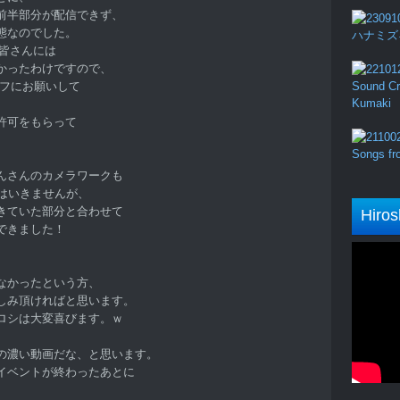
前半部分が配信できず、
態なのでした。
ハナミズキ (
た皆さんには
かったわけですので、
ッフにお願いして
Sound Cru
Kumaki
許可をもらって
Songs fro
んさんのカメラワークも
はいきませんが、
きていた部分と合わせて
Hiros
できました！
、
なかったという方、
しみ頂ければと思います。
ロシは大変喜びます。ｗ
の濃い動画だな、と思います。
イベントが終わったあとに