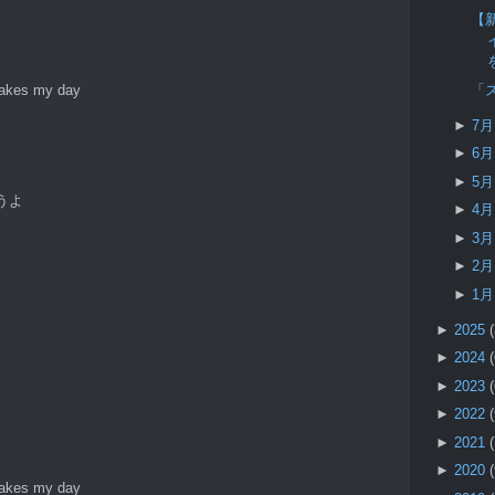
【新
「
makes my day
►
7
►
6
►
5
うよ
►
4
►
3
►
2
►
1
►
2025
►
2024
►
2023
►
2022
►
2021
►
2020
makes my day