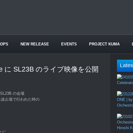
HOPS
NEW RELEASE
EVENTS
PROJECT KUMA
Lates
be に SL23B のライブ映像を公開
Celebrati
L23B の会場
手にある波止場で行われた時の
ONE | by
Orchestr
Orchestr
Hiroshi 
とに、