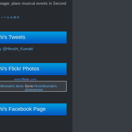
nager, plans musical events in Second
フィールを表示
hi's Tweets
y @Hiroshi_Kumaki
hi's Flickr Photos
www.
flick
r
.com
Go to
HiroshiKumaki's
photostream
hi's Facebook Page