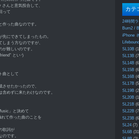
lady さんと意気投合して、
カテ
回って
24時間
と作った曲なのです。
Burn2 / B
iPhone
が先にできてしまったもの。
Lifebo
てしまう方なのですが、
のが難しいのです。
SL10B
(1
 friend" という
SL13B
(7
、
SL14B
(6
。
SL15B
(6
ト曲として
SL16B
(4
SL17B
(5
成させたかったので、
SL19B
(2
は含めずに来たわけなのです。
SL20B
(1
SL21B
(6
d Music」と決めて
SL22B
(7
に触れて作った曲のことを
SL23B
(6
SL24
(7)
の歌詞が
SL6B
(31
なのです。
SL8B
(3)