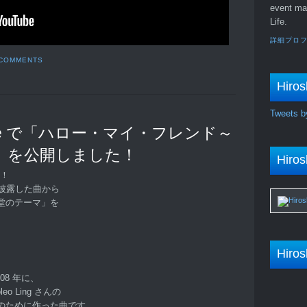
event ma
Life.
詳細プロ
 COMMENTS
Hiros
Tweets b
be で「ハロー・マイ・フレンド～
」を公開しました！
Hiros
す！
披露した曲から
堂のテーマ」を
Hiros
08 年に、
o Ling さんの
のために作った曲です。