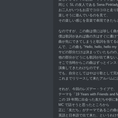
同じく SL の友人である Sena Pink
お二人がいつもお店でコロコロと走り
楽しそうに遊んでいるのを見て、
その楽しい感じを音楽で表現できたら
なのですが、この曲は僕には珍しく曲
僕は歌詞があれば曲の方はすぐに書け
曲が先にできてしまうと歌詞を当てる
んで、この曲も "Hello, hello, hello my
サビの部分だけは決まっていたものの
他の部分がどうにも歌詞が出て来ない
そこで当時からこの曲はずっとインス
演奏してきたわけなのです。
でも、自分としてはやはり歌として完
これまでリリースして来たアルバムに
それが、今回のレズデー・ライブで、
テーマを「19 Years with Friends an
この 19 年間に出会った友だちや折
MC で話そうと思ったところから
正に「友だち」がテーマであるこの曲
英語と日本語で出て来た、というわけ