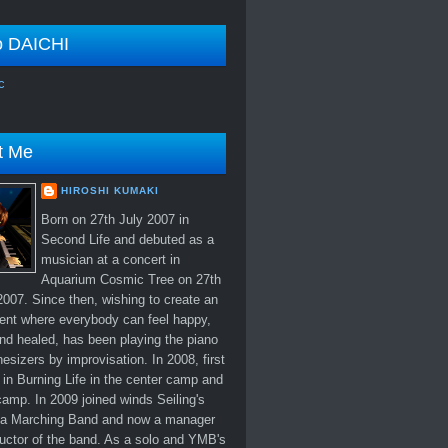
o DAICHI
c
t Me
HIROSHI KUMAKI
Born on 27th July 2007 in
Second Life and debuted as a
musician at a concert in
Aquarium Cosmic Tree on 27th
007. Since then, wishing to create an
ent where everybody can feel happy,
nd healed, has been playing the piano
esizers by improvisation. In 2008, first
in Burning Life in the center camp and
amp. In 2009 joined winds Seiling's
 Marching Band and now a manager
uctor of the band. As a solo and YMB's