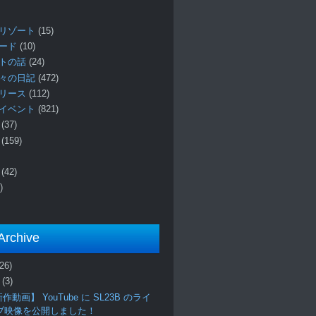
リゾート
(15)
ロード
(10)
プトの話
(24)
々の日記
(472)
リリース
(112)
イベント
(821)
ー
(37)
報
(159)
事
(42)
)
Archive
(26)
月
(3)
作動画】 YouTube に SL23B のライ
ブ映像を公開しました！