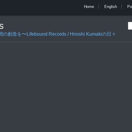
Home
English
Po
s
ifebound Records / Hiroshi Kumakiの日々