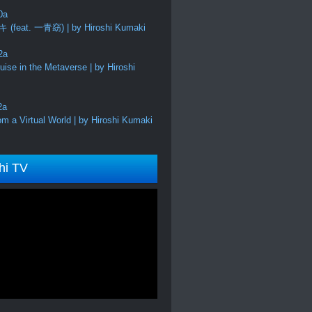
feat. 一青窈) | by Hiroshi Kumaki
ise in the Metaverse | by Hiroshi
m a Virtual World | by Hiroshi Kumaki
hi TV