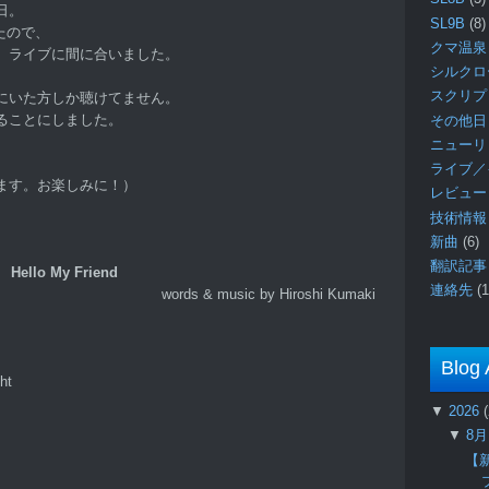
日。
SL9B
(8)
たので、
クマ温泉
、ライブに間に合いました。
シルク
スクリ
にいた方しか聴けてません。
ることにしました。
その他日
ニュー
ライブ／
ます。お楽しみに！）
レビュ
技術情
新曲
(6)
翻訳記
Hello My Friend
連絡先
(1
words & music by Hiroshi Kumaki
Blog 
ht
▼
2026
▼
8
【新