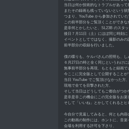
当日は何か技術的なトラブルがあって
またその録画も残っていないという状
つまり、YouTube から参加されてい
この前半部分をご覧頂くことができな
是非何とかしたいと、SL23B のスタ
後日７月11日（土）にほぼ同じ時刻に
イベントとしてではなく、撮影のみの
前半部分の収録を行いました。
僕の喋りも、ケルパさんの照明も、し
６月27日の時と全く同じというわけに
無事前半部分を再現、もともと録画で
今ここに完全版として公開することが
当日 YouTube でご覧頂けなかった方
現地で全てを目撃された方、
そして当日はどうしてもご都合がつか
是非是非この機会にこの完全版をお楽
そして「いいね」とかしてくれるとヒ
今自分で見返してみると、何とも内容
この動画の制作には、ホントに、音楽
会場を利用する許可を下さり、