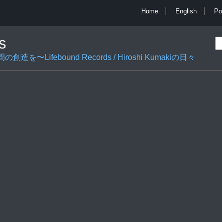
Home
English
Po
s
ifebound Records / Hiroshi Kumakiの日々