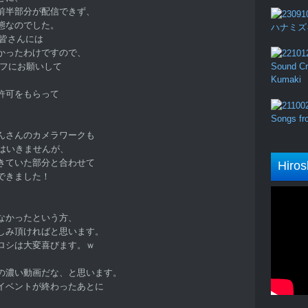
前半部分が配信できず、
態なのでした。
ハナミズキ (
た皆さんには
かったわけですので、
ッフにお願いして
Sound Cru
Kumaki
許可をもらって
Songs fro
んさんのカメラワークも
はいきませんが、
きていた部分と合わせて
Hiros
できました！
、
なかったという方、
しみ頂ければと思います。
ロシは大変喜びます。ｗ
の濃い動画だな、と思います。
イベントが終わったあとに