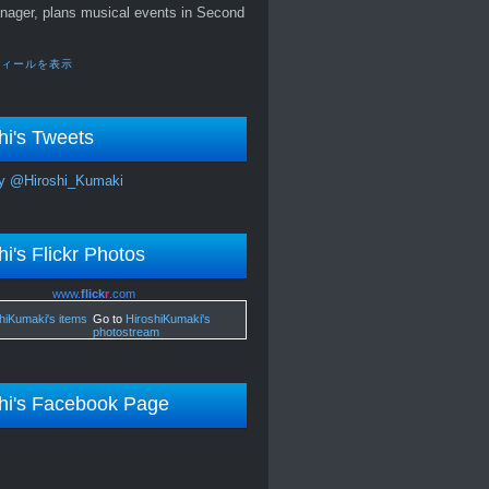
nager, plans musical events in Second
フィールを表示
hi's Tweets
y @Hiroshi_Kumaki
hi's Flickr Photos
www.
flick
r
.com
Go to
HiroshiKumaki's
photostream
hi's Facebook Page