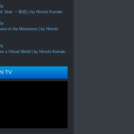
feat. 一青窈) | by Hiroshi Kumaki
ise in the Metaverse | by Hiroshi
m a Virtual World | by Hiroshi Kumaki
hi TV