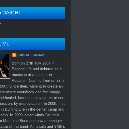
o DAICHI
c
t Me
HIROSHI KUMAKI
Born on 27th July 2007 in
Second Life and debuted as a
musician at a concert in
Aquarium Cosmic Tree on 27th
007. Since then, wishing to create an
ent where everybody can feel happy,
nd healed, has been playing the piano
esizers by improvisation. In 2008, first
in Burning Life in the center camp and
amp. In 2009 joined winds Seiling's
 Marching Band and now a manager
uctor of the band. As a solo and YMB's