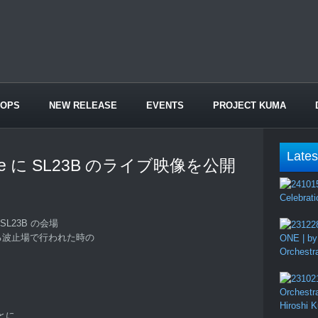
HOPS
NEW RELEASE
EVENTS
PROJECT KUMA
Lates
be に SL23B のライブ映像を公開
Celebrati
L23B の会場
手にある波止場で行われた時の
ONE | by
Orchestr
Orchestr
Hiroshi 
とに、