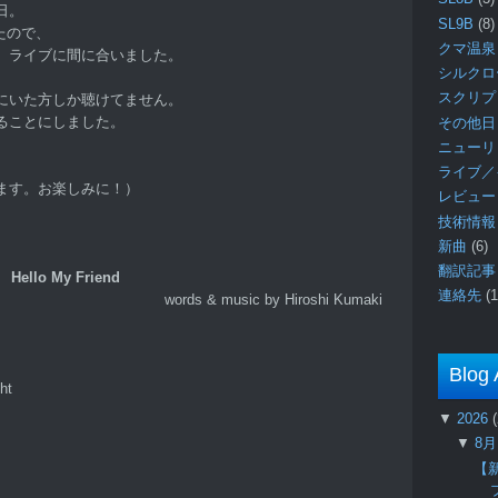
日。
SL9B
(8)
たので、
クマ温泉
、ライブに間に合いました。
シルク
スクリ
にいた方しか聴けてません。
ることにしました。
その他日
ニュー
ライブ／
ます。お楽しみに！）
レビュ
技術情
新曲
(6)
翻訳記
Hello My Friend
連絡先
(1
words & music by Hiroshi Kumaki
Blog 
ht
▼
2026
▼
8
【新