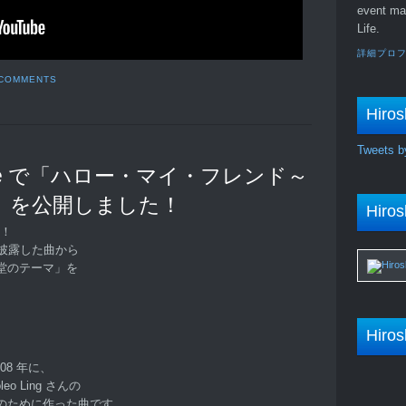
event ma
Life.
詳細プロ
 COMMENTS
Hiros
Tweets b
be で「ハロー・マイ・フレンド～
」を公開しました！
Hiros
す！
披露した曲から
堂のテーマ」を
Hiros
08 年に、
o Ling さんの
のために作った曲です。