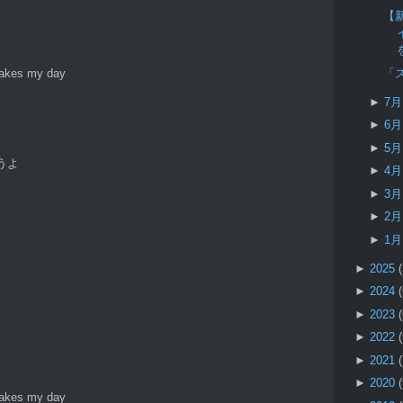
【新
「
makes my day
►
7
►
6
►
5
うよ
►
4
►
3
►
2
►
1
►
2025
►
2024
►
2023
►
2022
►
2021
►
2020
makes my day