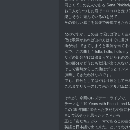
同じく SL の友人である Sena Pink
お二人がいつもお店でコロコロと走り
楽しそうに遊んでいるのを見て、
その楽しい感じを音楽で表現できたら
なのですが、この曲は僕には珍しく曲
僕は歌詞があれば曲の方はすぐに書け
曲が先にできてしまうと歌詞を当てる
んで、この曲も "Hello, hello, hello my
サビの部分だけは決まっていたものの
他の部分がどうにも歌詞が出て来ない
そこで当時からこの曲はずっとインス
演奏してきたわけなのです。
でも、自分としてはやはり歌として完
これまでリリースして来たアルバムに
それが、今回のレズデー・ライブで、
テーマを「19 Years with Friends an
この 19 年間に出会った友だちや折
MC で話そうと思ったところから
正に「友だち」がテーマであるこの曲
英語と日本語で出て来た、というわけ