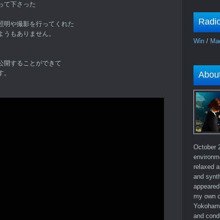
って下さった
Radi
照明や撮影を行ってくれた
ようもありません。
Win
/
Ma
公開することができて
す。
Abou
October 2
environm
relaxed a
and synth
appeared 
my own c
Yokohama
and cond