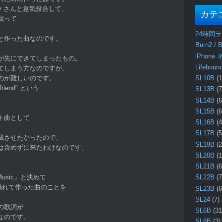
lady さんと意気投合して、
カテ
回って
24時間
と作った曲なのです。
Burn2 / B
iPhone
が先にできてしまったもの。
Lifebo
てしまう方なのですが、
のが難しいのです。
SL10B
(1
 friend" という
SL13B
(7
、
SL14B
(6
。
SL15B
(6
ト曲として
SL16B
(4
SL17B
(5
成させたかったので、
SL19B
(2
は含めずに来たわけなのです。
SL20B
(1
SL21B
(6
d Music」と決めて
SL22B
(7
に触れて作った曲のことを
SL23B
(6
SL24
(7)
の歌詞が
SL6B
(31
なのです。
SL8B
(3)