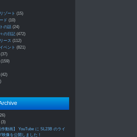
リゾート
(15)
ロード
(10)
プトの話
(24)
々の日記
(472)
リリース
(112)
イベント
(821)
ー
(37)
報
(159)
事
(42)
)
Archive
(26)
月
(3)
作動画】 YouTube に SL23B のライ
ブ映像を公開しました！