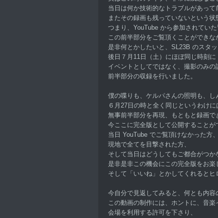
当日は何か技術的なトラブルがあって
またその録画も残っていないという状
つまり、YouTube から参加されてい
この前半部分をご覧頂くことができな
是非何とかしたいと、SL23B のスタ
後日７月11日（土）にほぼ同じ時刻に
イベントとしてではなく、撮影のみの
前半部分の収録を行いました。
僕の喋りも、ケルパさんの照明も、し
６月27日の時と全く同じというわけに
無事前半部分を再現、もともと録画で
今ここに完全版として公開することが
当日 YouTube でご覧頂けなかった方
現地で全てを目撃された方、
そして当日はどうしてもご都合がつか
是非是非この機会にこの完全版をお楽
そして「いいね」とかしてくれるとヒ
今自分で見返してみると、何とも内容
この動画の制作には、ホントに、音楽
会場を利用する許可を下さり、