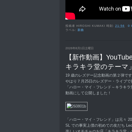
投稿者
HIROSHI KUMAKI
時刻:
21:56
0
ラベル:
新曲
2026年8月1日土曜日
【新作動画】YouTu
キラキラ堂のテーマ
19 歳のレズデー記念動画の第２弾で
やはり７月25日のレズデー・ライブで
「ハロー・マイ・フレンド～キラキラ
動画にして公開しました！
「ハロー・マイ・フレンド」は元々 20
SL での事実上僕の初めての友だち Leole
楽しいオモチャのお店「キラキラ堂」