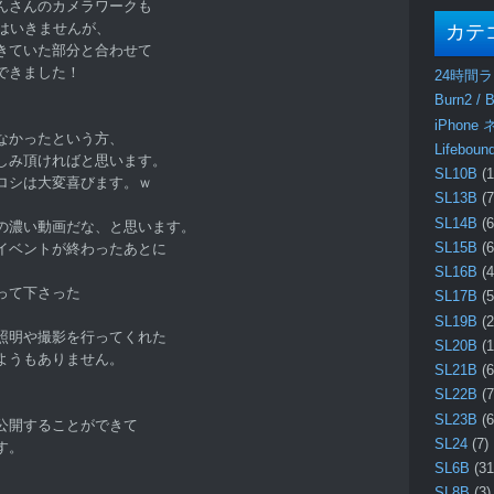
んさんのカメラワークも
はいきませんが、
カテ
きていた部分と合わせて
できました！
24時間
、
Burn2 / B
iPhone
なかったという方、
Lifebo
しみ頂ければと思います。
SL10B
(1
ロシは大変喜びます。ｗ
SL13B
(7
SL14B
(6
の濃い動画だな、と思います。
SL15B
(6
イベントが終わったあとに
SL16B
(4
って下さった
SL17B
(5
SL19B
(2
照明や撮影を行ってくれた
SL20B
(1
ようもありません。
SL21B
(6
SL22B
(7
SL23B
(6
公開することができて
SL24
(7)
す。
SL6B
(31
SL8B
(3)