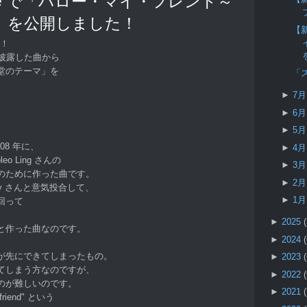
be で「ハロー・マイ・フレンド～
」を公開しました！
【新
す！
披露した曲から
堂のテーマ」を
「
►
7
►
6
►
5
08 年に、
►
4
o Ling さんの
►
3
のために作った曲です。
►
2
lady さんと意気投合して、
►
1
回って
►
2025
と作った曲なのです。
►
2024
が先にできてしまったもの。
►
2023
てしまう方なのですが、
►
2022
のが難しいのです。
►
2021
 friend" という