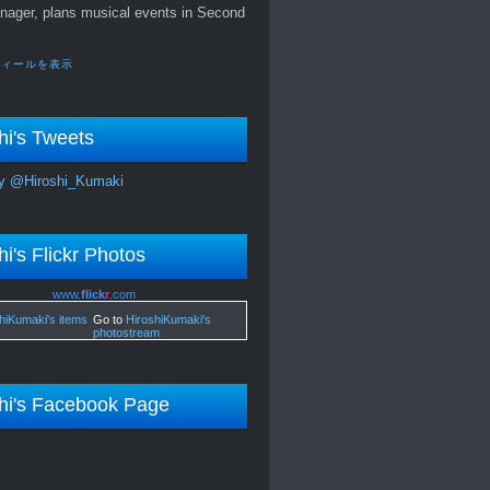
nager, plans musical events in Second
フィールを表示
hi's Tweets
y @Hiroshi_Kumaki
hi's Flickr Photos
www.
flick
r
.com
Go to
HiroshiKumaki's
photostream
hi's Facebook Page