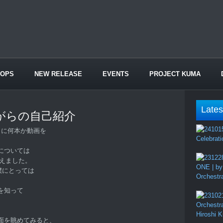
HOPS
NEW RELEASE
EVENTS
PROJECT KUMA
Lates
がらの自己紹介
e に何本か動画を
Celebrati
については
越えました。
ONE | by
僕にとっては
Orchestr
を知って
Orchestr
Hiroshi 
面を眺めてみると、