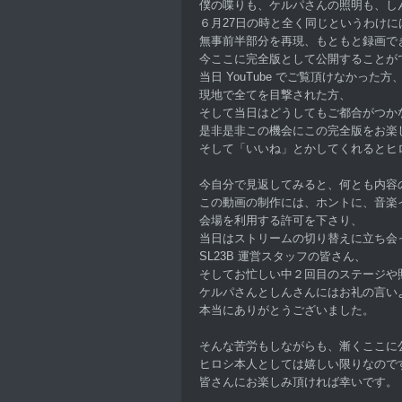
僕の喋りも、ケルパさんの照明も、し
６月27日の時と全く同じというわけに
無事前半部分を再現、もともと録画で
今ここに完全版として公開することが
当日 YouTube でご覧頂けなかった方
現地で全てを目撃された方、
そして当日はどうしてもご都合がつか
是非是非この機会にこの完全版をお楽
そして「いいね」とかしてくれるとヒ
今自分で見返してみると、何とも内容
この動画の制作には、ホントに、音楽
会場を利用する許可を下さり、
当日はストリームの切り替えに立ち会
SL23B 運営スタッフの皆さん、
そしてお忙しい中２回目のステージや
ケルパさんとしんさんにはお礼の言い
本当にありがとうございました。
そんな苦労もしながらも、漸くここに
ヒロシ本人としては嬉しい限りなので
皆さんにお楽しみ頂ければ幸いです。