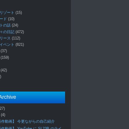
リゾート
(15)
ロード
(10)
プトの話
(24)
々の日記
(472)
リリース
(112)
イベント
(821)
ー
(37)
報
(159)
事
(42)
)
Archive
(27)
月
(4)
新作動画】 今更ながらの自己紹介
作動画】 YouTube に SL23B のライ