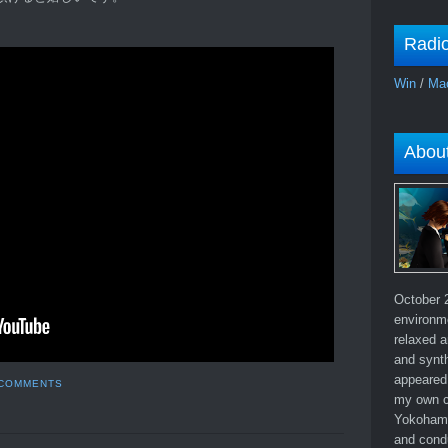
Radi
Win
/
Ma
Abou
October 2
environm
relaxed a
and synth
appeared 
 COMMENTS
my own c
Yokohama
and cond