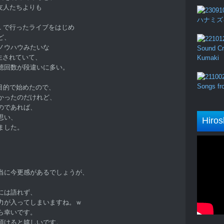
の友人たちよりも
ハナミズキ (
L で行ったライブをはじめ
ど、
ノウハウみたいな
Sound Cru
再生されていて、
Kumaki
聴回数が段違いに多い。
Songs fro
流目的で始めたので、
かったのだけれど、
のであれば、
思い、
Hiros
ました。
当に今更感があるでしょうが、
には語れず、
力が入ってしまいますね。ｗ
ら幸いです。
頂けると嬉しいです。