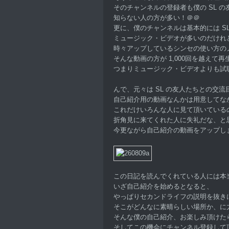
そのチャンネルの登録者も僕の SL 
知らない人の方が多い！＠＠
更に、僕のチャンネルは基本的には S
ミュージック・ビデオが多いのだけれ
時々アップしているシンセの使い方の
そんな動画の方が 1,000回を越えて
つまりミュージック・ビデオよりも試
んで、元々は SL の友人たちとの交
自己紹介用の動画なんかは用意してな
これだけいろんな人に見て頂いている
折角見に来てくれた人に失礼だな、と
今更ながら自己紹介の動画をアップし
この日記を読んでくれている人には本
いざ自己紹介を始めるとなると、
やっぱりセカンドライフの説明を抜き
そこがどんなに素晴らしい場所か、に
そんな僕の自己紹介、お楽しみ頂けた
そしてこの機会にチャンネル登録して