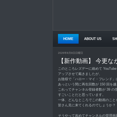
HOME
ABOUT US
S
CONTACT US
2026年8月9日日曜日
【新作動画】 今更な
このところレズデーに絡めて YouTub
アップさせて戴きましたが、
お陰様で「ハロー・マイ・フレンド」
あっという間に再生回数が 150 回を
これってチャンネル登録者数が 39 の
すごいことだと思っています。
一体、どんなところでこの動画のこと
皆さん見に来てくれるのでしょうか？
そうやって改めてチャンネルの管理画