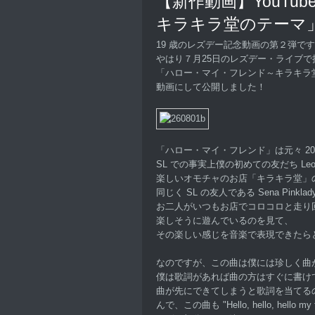
【新作動画】YouTu
キラキラ堂のテーマ
19 歳のレズデー記念動画の第２弾で
やはり７月25日のレズデー・ライブで
「ハロー・マイ・フレンド～キラキラ
動画にして公開しました！
「ハロー・マイ・フレンド」は元々 20
SL での事実上僕の初めての友だち Leole
楽しいオモチャのお店「キラキラ堂」
同じく SL の友人である Sena Pink
お二人がいつもお店でコロコロと走り
楽しそうに遊んでいるのを見て、
その楽しい感じを音楽で表現できたら
なのですが、この曲は僕には珍しく曲
僕は歌詞があれば曲の方はすぐに書け
曲が先にできてしまうと歌詞を当てる
んで、この曲も "Hello, hello, hello my