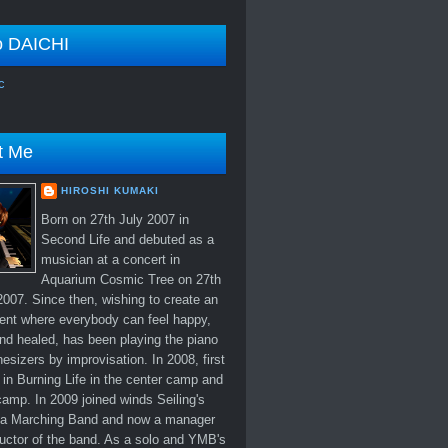
o DAICHI
c
t Me
HIROSHI KUMAKI
Born on 27th July 2007 in
Second Life and debuted as a
musician at a concert in
Aquarium Cosmic Tree on 27th
007. Since then, wishing to create an
ent where everybody can feel happy,
nd healed, has been playing the piano
esizers by improvisation. In 2008, first
in Burning Life in the center camp and
amp. In 2009 joined winds Seiling's
 Marching Band and now a manager
uctor of the band. As a solo and YMB's