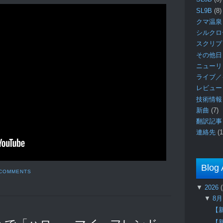
SL9B
(8)
クマ温泉
シルク
スクリ
その他日
ニュー
ライブ／
レビュ
技術情
新曲
(7)
翻訳記
連絡先
(1
Blog 
 COMMENTS
▼
2026
▼
8
【
【新