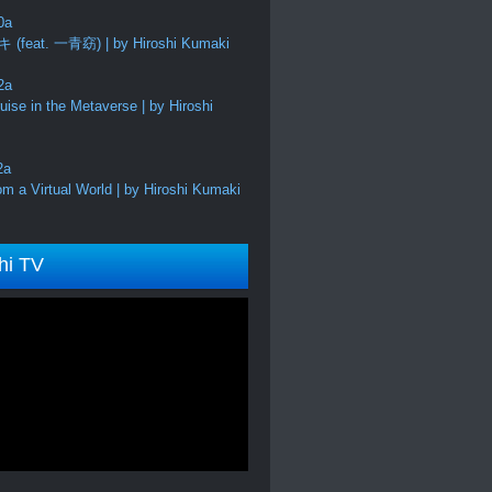
feat. 一青窈) | by Hiroshi Kumaki
ise in the Metaverse | by Hiroshi
m a Virtual World | by Hiroshi Kumaki
hi TV