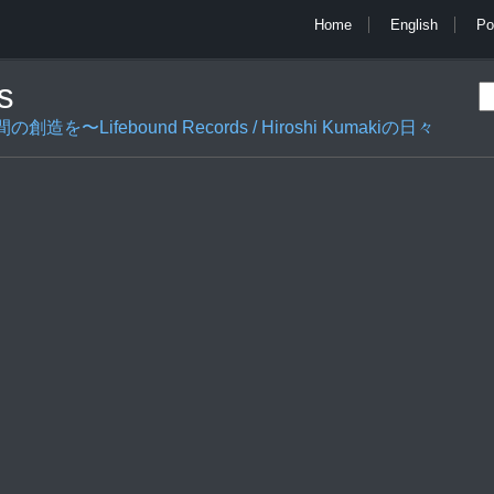
Home
English
Po
s
ifebound Records / Hiroshi Kumakiの日々