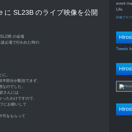
event ma
Life.
be に SL23B のライブ映像を公開
詳細プロ
Hiros
L23B の会場
手にある波止場で行われた時の
Tweets b
Hiros
とに、
前半部分が配信できず、
態なのでした。
た皆さんには
かったわけですので、
ッフにお願いして
Hiros
許可をもらって