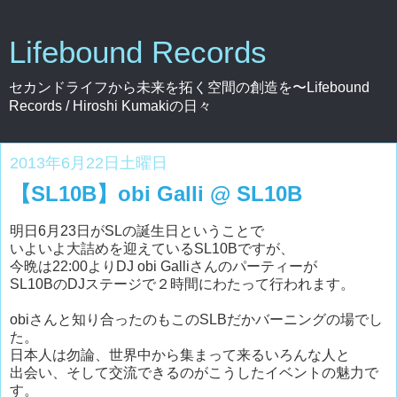
Lifebound Records
セカンドライフから未来を拓く空間の創造を〜Lifebound
Records / Hiroshi Kumakiの日々
2013年6月22日土曜日
【SL10B】obi Galli @ SL10B
明日6月23日がSLの誕生日ということで
いよいよ大詰めを迎えているSL10Bですが、
今晩は22:00よりDJ obi Galliさんのパーティーが
SL10BのDJステージで２時間にわたって行われます。
obiさんと知り合ったのもこのSLBだかバーニングの場でし
た。
日本人は勿論、世界中から集まって来るいろんな人と
出会い、そして交流できるのがこうしたイベントの魅力で
す。