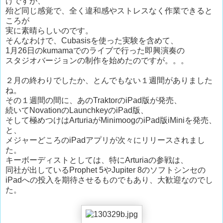
けですが、
殆ど同じ感覚で、全く違和感やストレスなく作業できると
ころが
実に素晴らしいのです。
そんなわけで、Cubasisを使った実験を含めて、
1月26日のkumamaでのライブで行った即興演奏の
スタジオバージョンの制作を始めたのですが。。。
２月の終わりでしたか、とんでもない１週間がありました
ね。
その１週間の間に、あのTraktorのiPad版が発売、
続いてNovationのLaunchkeyのiPad版、
そして極めつけはArturiaがMinimoogのiPad版iMiniを発売、
と、
メジャーどころのiPadアプリが次々にリリースされまし
た。
キーボーディストとしては、特にArturiaの参戦は、
同社が出しているProphet 5やJupiter 8のソフトシンセの
iPadへの投入を期待させるものでもあり、大歓迎なのでし
た。