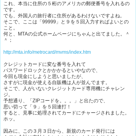
これ、本当に住所の５桁のアメリカの郵便番号を入れるの
です。
でも、外国人の旅行者に住所があるわけないですよね。
そこで、ここは「99999」と９を５回入力すればよいとの
こと。
何と、MTAの公式ホームページにちゃんと出てました。＾
＾；
http://mta.info/metrocard/mvms/index.htm
クレジットカードに変な番号を入れて
パスワードロックとかかかるといやなので、
今回も現金にしようと思いましたが、
さすがに現金が使える自販機は人が並んでます。
そこで、人がいないクレジットカード専用機にチャレン
ジ。
予想通り、「ZIPコードを。。。」と出たので、
思い切って「９」を５回連打！
すると、見事に処理されてカードにチャージされました。
ホッ。
因みに、この３月３日から、新規のカード発行には