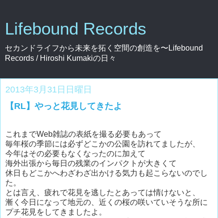
Lifebound Records
セカンドライフから未来を拓く空間の創造を〜Lifebound
Records / Hiroshi Kumakiの日々
2013年3月31日日曜日
【RL】やっと花見してきたよ
これまでWeb雑誌の表紙を撮る必要もあって
毎年桜の季節には必ずどこかの公園を訪れてましたが、
今年はその必要もなくなったのに加えて
海外出張から毎日の残業のインパクトが大きくて
休日もどこかへわざわざ出かける気力も起こらないのでし
た。
とは言え、疲れで花見を逃したとあっては情けないと、
漸く今日になって地元の、近くの桜の咲いていそうな所に
プチ花見をしてきましたよ。