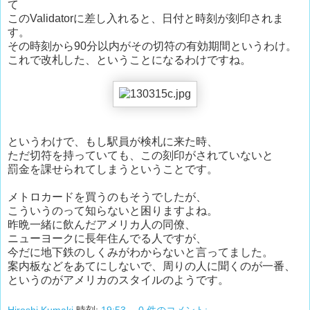
て
このValidatorに差し入れると、日付と時刻が刻印されま
す。
その時刻から90分以内がその切符の有効期間というわけ。
これで改札した、ということになるわけですね。
というわけで、もし駅員が検札に来た時、
ただ切符を持っていても、この刻印がされていないと
罰金を課せられてしまうということです。
メトロカードを買うのもそうでしたが、
こういうのって知らないと困りますよね。
昨晩一緒に飲んだアメリカ人の同僚、
ニューヨークに長年住んでる人ですが、
今だに地下鉄のしくみがわからないと言ってました。
案内板などをあてにしないで、周りの人に聞くのが一番、
というのがアメリカのスタイルのようです。
Hiroshi Kumaki
時刻:
19:53
0 件のコメント: