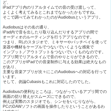
ど、
iPadアプリ内のリアルタイムでの音の受け渡しって、
よくよく考えてみるとこれまでなかったかもですね。
そこで調べてみてわかったのがAudiobusというアプリ。
Audiobusはその名の通り、
iPad内で音を出したり取り込んだりするアプリの間で
オーディオのルーティングを行うアプリなのです。
つまり、RLのスタジオで、ミキサーやパッチベイを使って
楽器や機材をケーブルでつないでいくような感覚で
インプット／アウトプットをつないでいくものなのです。
アプリ間でリアルタイムで音のやりとりができるので、
このアプリがiPadでの音楽制作に与える効果は絶大なもの
があり、
主要な音楽アプリが次々にこのAudiobusへの対応を行って
います。
そして、勿論Cubasisもこれに対応したのでした。
Audiobusの便利なところは、つながっているアプリ間での
画面の切り替えがスムーズにできるので、
例えば実際のスタジオでも、シンセをいじりながら、
PCのDAWソフトの画面を操作したりということがあるわ