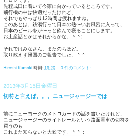
ヒロシです。
先程成田に着いて今家に向かっているところです。
飛行機の中は快適だったけれど、
それでもやっぱり12時間は疲れますね。
このあとは、銭湯行って日本の熱〜いお風呂に入って、
日本のビールをが〜っと飲んで寝ることにします。
お土産話とかはそれからかな。＾＾;
それではみなさん、またのちほど。
取り敢えず帰国のご報告でした。＾＾
Hiroshi Kumaki
時刻:
16:20
0 件のコメント:
2013年3月15日金曜日
切符と言えば。。。ニュージャージーでは
前にニューヨークのメトロカードの話を書いたけれど、
ニュージャージーのライトレールという路面電車の切符を
買うのも
これまた知らないと大変です。＾＾；