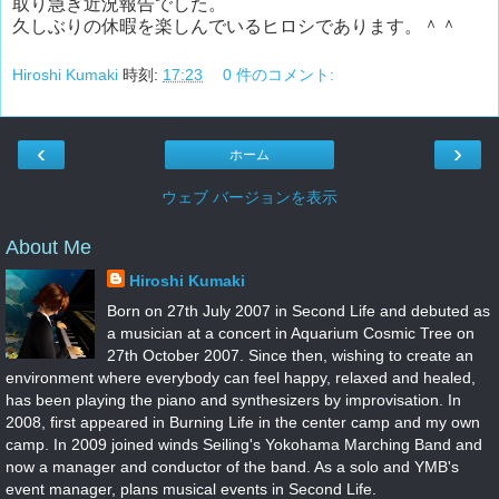
取り急ぎ近況報告でした。
久しぶりの休暇を楽しんでいるヒロシであります。＾＾
Hiroshi Kumaki
時刻:
17:23
0 件のコメント:
‹
›
ホーム
ウェブ バージョンを表示
About Me
Hiroshi Kumaki
Born on 27th July 2007 in Second Life and debuted as
a musician at a concert in Aquarium Cosmic Tree on
27th October 2007. Since then, wishing to create an
environment where everybody can feel happy, relaxed and healed,
has been playing the piano and synthesizers by improvisation. In
2008, first appeared in Burning Life in the center camp and my own
camp. In 2009 joined winds Seiling's Yokohama Marching Band and
now a manager and conductor of the band. As a solo and YMB's
event manager, plans musical events in Second Life.