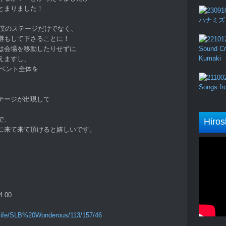
とまりました！
ハナミズキ (
ve が僕のステージだけでなく、
中継もして下さることに！
は会場を移動したりせずに
Sound Cru
Kumaki
えますし、
イベント全体を
Songs fro
テージが出現して
、
で、
Hiros
に来て来て頂けると嬉しいです。
:00
dlife/SLB%20Wonderous/113/157/46