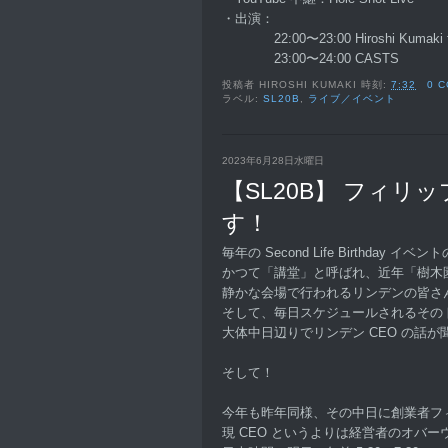
・出演：
22:00〜23:00 Hiroshi Kumaki ft. K
23:00〜24:00 CASTS
投稿者
HIROSHI KUMAKI
時刻:
7:32
0 
ラベル:
SL20B
,
ライブ／イベント
2023年6月28日水曜日
【SL20B】 フィリッ
す！
毎年の Second Life Birthday イ
かつて「講堂」と呼ばれ、近年「樹木
静かな会場で行われるリンデンの皆さ
そして、毎日スケジュールされるその
大体中日辺りでリンデン CEO の話
そして！
今年も昨年同様、その中日に創業者フ
現 CEO というよりは経営者のオバ