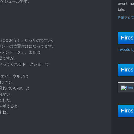
のスケジュールです。
event ma
Life.
詳細プロ
Hiros
「リンデンに会おう！」だったのですが、
イベントの位置付けになってます。
Tweets b
リンデントーク」、または
語ですが、
べってくれるトークショーで
Hiros
プとオバーウルフは
たわけで、
見ればいいや、と
向かい、
でした。
を考えると
Hiros
すね。