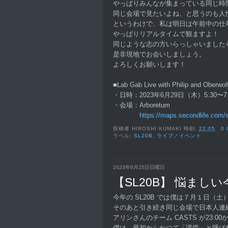
やっぱりみんなが集まっている同じ時
同じ会場で見たいよね、と思うのも人
というわけで、私は明日は午前中の仕
やっぱりリアルタイムで観ますよ！
同じような志の方いらっしゃいました
是非現地でお会いしましょう。
よろしくお願いします！
■Lab Gab Live with Philip and Oberwol
・日時：2023年6月29日（木）5:30〜7:
・会場：Arboretum
https://maps.secondlife.com/
投稿者
HIROSHI KUMAKI
時刻:
22:05
0
ラベル:
SL20B
,
ライブ／イベント
2023年6月25日日曜日
【SL20B】 悩ましい今
今年の SL20B では僕は７月１日（土）
そのあと引き続き同じ会場で日本人連
アリンさんのチーム CASTS が23:0
僕は、最初からかつて「講堂」と呼ば