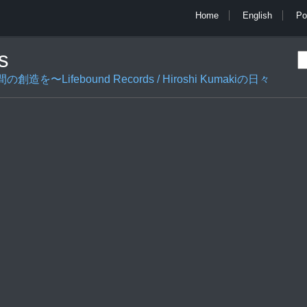
Home
English
Po
s
ifebound Records / Hiroshi Kumakiの日々