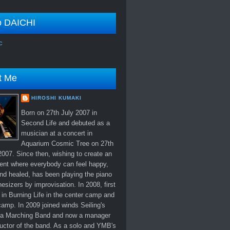
o DAICHI
c
t Me
HIROSHI KUMAKI
Born on 27th July 2007 in
Second Life and debuted as a
musician at a concert in
Aquarium Cosmic Tree on 27th
007. Since then, wishing to create an
ent where everybody can feel happy,
nd healed, has been playing the piano
esizers by improvisation. In 2008, first
in Burning Life in the center camp and
amp. In 2009 joined winds Seiling's
 Marching Band and now a manager
uctor of the band. As a solo and YMB's