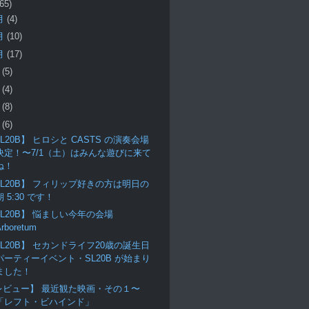
(65)
月
(4)
月
(10)
月
(17)
月
(5)
月
(4)
月
(8)
月
(6)
L20B】 ヒロシと CASTS の演奏会場
決定！〜7/1（土）はみんな遊びに来て
ね！
SL20B】 フィリップ好きの方は明日の
朝 5:30 です！
SL20B】 悩ましい今年の会場
Arboretum
SL20B】 セカンドライフ20歳の誕生日
パーティーイベント・SL20B が始まり
ました！
レビュー】 最近観た映画・その１〜
「レフト・ビハインド」