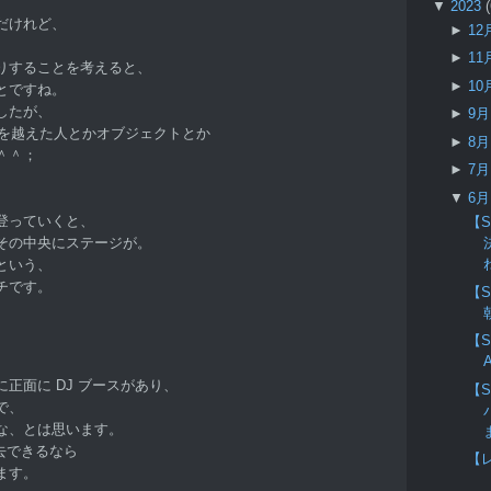
▼
2023
だけれど、
►
12
►
11
りすることを考えると、
►
10
とですね。
したが、
►
9
境を越えた人とかオブジェクトとか
►
8
＾＾；
►
7
▼
6
、
登っていくと、
【S
その中央にステージが。
という、
チです。
【
【
に正面に DJ ブースがあり、
【
で、
な、とは思います。
去できるなら
【
ます。