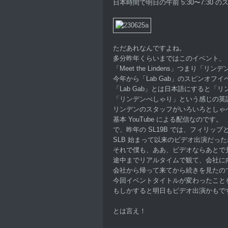
日本時間で明日の午前 5:30〜7:30 
ただあれなんですよね。
多分昨年くらいまではこのイベント、
「Meet the Lindens」つまり
今年から「Lab Gab」のスピンオフ
「Lab Gab」とは日本語にすると「
「リンデンべしゃり」という感じの英
リンデンのスタッフがいろいろとしゃ
基本 YouTube による配信なのです。
で、昨年の SL19B では、フィリッ
SLB 始まって以来のビデオ出演だっ
それで僕も、ああ、ビデオならあとで
途中までリアルタイムで観て、会社に
会社から帰って来てから続きを見たの
今回イベントタイトルが変わったこと
もしかすると明日もビデオ出演かもで
とは言え！