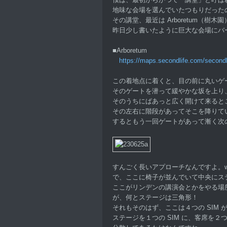
地味な会場を選んでいたつもりだった
その講堂、最近は Arboretum（樹
昨日少し書いたように巨大な会場にバ
■Arboretum
https://maps.secondlife.com/second
この着地点に着くと、目の前に丸いゲ
そのゲートを潜って緩やかな坂を上り
そのうちにぱあっと広く開けて来ると
その左右に階段があってそこを降りて
するともう一回ゲートがあって漸く次
すんごく長いアプローチなんですよ。w
で、ここに椅子が並んでいて中央にス
ここがリンデンの講演会とかをやる場
が、何とステージは三角形！
それもそのはず、ここは４つの SIM
ステージを１つの SIM に、客席を２つの