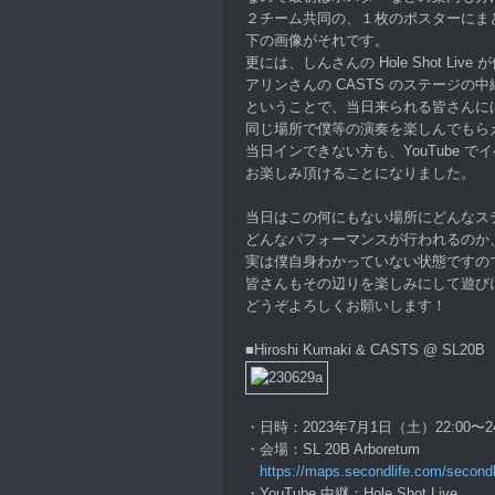
２チーム共同の、１枚のポスターにま
下の画像がそれです。
更には、しんさんの Hole Shot Li
アリンさんの CASTS のステージの
ということで、当日来られる皆さんに
同じ場所で僕等の演奏を楽しんでもら
当日インできない方も、YouTube で
お楽しみ頂けることになりました。
当日はこの何にもない場所にどんなス
どんなパフォーマンスが行われるのか
実は僕自身わかっていない状態ですの
皆さんもその辺りを楽しみにして遊び
どうぞよろしくお願いします！
■Hiroshi Kumaki & CASTS @ SL20B
・日時：2023年7月1日（土）22:00〜24
・会場：SL 20B Arboretum
https://maps.secondlife.com/secon
・YouTube 中継：Hole Shot Live