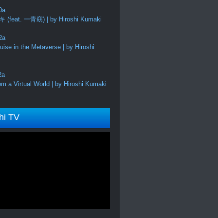
feat. 一青窈) | by Hiroshi Kumaki
ise in the Metaverse | by Hiroshi
m a Virtual World | by Hiroshi Kumaki
hi TV