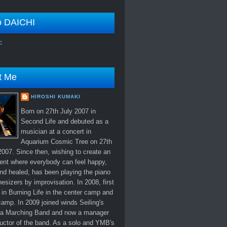
o DAICHI
c
t Me
HIROSHI KUMAKI
Born on 27th July 2007 in
Second Life and debuted as a
musician at a concert in
Aquarium Cosmic Tree on 27th
007. Since then, wishing to create an
ent where everybody can feel happy,
nd healed, has been playing the piano
esizers by improvisation. In 2008, first
in Burning Life in the center camp and
amp. In 2009 joined winds Seiling's
 Marching Band and now a manager
uctor of the band. As a solo and YMB's