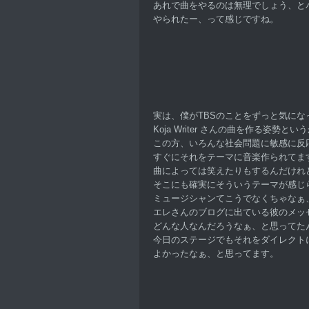
あれで曲をやるのは無理でしょう、と
やられたー、って感じですね。
実は、僕がTBSのことをずっと気にな
Koja Writer さんの曲を作る姿勢とい
この方、いろんな社会問題に敏感に反
すぐにそれをテーマに音楽作られてま
曲によっては笑えたりもするんだけれ
そこにも確実にそういうテーマが感じ
ミュージシャンてこうでなくちゃなぁ
エレさんのブログに出ている彼のメッ
どんな人なんだろうなぁ、と思ってた
今日のステージでもそれをダイレクト
よかったなぁ、と思ってます。