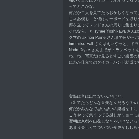
強いて言えばタイガーでかかってるラ
ってとこかな。
何だか二人を見てたらおかしくなって
じゃあ僕も、と僕はキーボードを取り
席を立ってレッドさんの周りに集まり
それなら、と syhee Yoshikawa
クマの akinori Paine さんまで
hiromitsu Fall さんはえいやっと、
Nada Dryke さんまでがトランペッ
ね、ね、写真だけ見るとすごい楽団の
にわか仕立てのタイガーバンド結成で
実際は音は出てないんだけど、
（出てたらどんな音楽なんだろう？w
何だかみんなで思い思いの楽器を手に
こうやって集まってる感じがミョーに
翌朝は京都へ出発しなきゃいけないっ
あまり楽しくてついつい夜更かししち