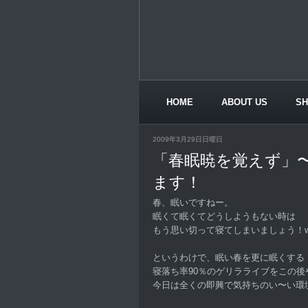
HOME
ABOUT US
S
CONTACT US
2009年3月29日日曜日
「春眠暁を覚えず」〜
ます！
春、眠いですねー。
眠くて眠くてどうしようもない時は
もう思い切って寝てしまいましょう！
というわけで、眠い春を更に眠くする
寝落ち率90％のゲリラライブをこの後
今日は全くの即興で気持ちのい〜い環