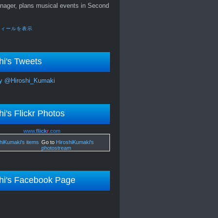
nager, plans musical events in Second
フィールを表示
hi's Tweets
y @Hiroshi_Kumaki
hi's Flickr Photos
www.
flick
r
.com
Go to
HiroshiKumaki's
photostream
hi's Facebook Page