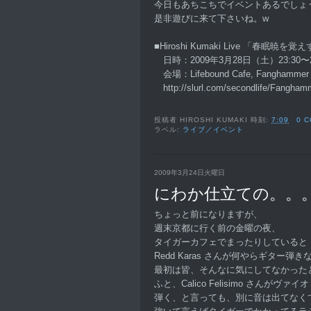
今日もあちこちでイベントあるでしょ
是非遊びに来て下さいね。w
■Hiroshi Kumaki Live 「春眠暁を覚
日時：2009年3月28日（土）23:30〜2
会場：Lifebound Cafe, Fanghammer
http://slurl.com/secondlife/Fanghamm
投稿者
HIROSHI KUMAKI
時刻:
7:09
0 
ラベル:
ライブ／イベント
2009年3月24日火曜日
にわか仕立ての。。
ちょっと前になりますが、
週末京都に行く前の金曜の夜、
タイガーカフェでまったりしていると
Redd Karas さんが何やらギター
最初は皆、そんなに気にしてなかった
ふと、Calico Felisimo さん
弾く、と言っても、別に音は出てなく