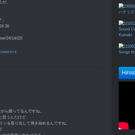
うが、
ハナミズキ (
えず」
4:30
Sound Cru
Kumaki
er/24/14/22/
Songs fro
COMMENTS
Hiros
。
弾きながら踊ってるんですね。
と思うんだけど、
がヴァイオリンを取り出して弾き始めるんですね。
て