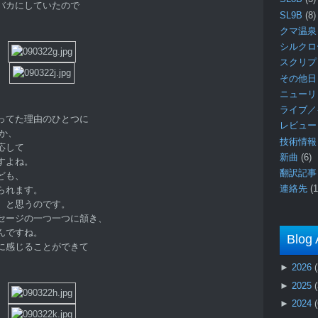
バカにしていたので
SL9B
(8)
クマ温泉
シルク
スクリ
その他日
ニュー
ライブ／
ってた理由のひとつに
レビュ
うか、
技術情
応して
新曲
(6)
すよね。
翻訳記
ども、
連絡先
(1
られます。
、と思うのです。
セージの一つ一つに頷き、
んですね。
Blog 
に感じることができて
►
2026
►
2025
►
2024