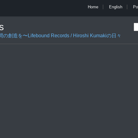
Home
English
Po
s
ifebound Records / Hiroshi Kumakiの日々