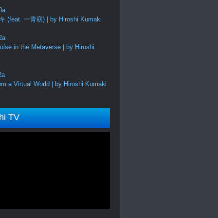
feat. 一青窈) | by Hiroshi Kumaki
ise in the Metaverse | by Hiroshi
m a Virtual World | by Hiroshi Kumaki
hi TV