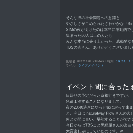
そんな彼の社会問題への意識と
やさしさがこめられたさわやかな「Birth-Gi
SIMの夜が明けたのは本当に感動的で
集まった50人以上の人たち
みんな本当に盛り上がった、感動的な
TBSの皆さん、ありがとうございまし
投稿者
HIROSHI KUMAKI
時刻:
10:59
2
ラベル:
ライブ／イベント
イベント間に合った
日帰りの予定だった京都行きですが、
急遽１泊することになりまして、
夜の20:40過ぎにやっと家に戻って来
と、今日は naturalway Flow さ
何とか間に合い、堪能することができ
今日からはTBSこと黒縞屋さんの楽曲
大変楽しみにしていたのです。w