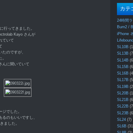
カテ
24時間
Burn2 / B
のライブに行ってきました。
iPhone
olab Kayo さんが
Lifebo
れていて
て
SL10B
(1
いたのですが、
SL13B
(7
た。
SL14B
(6
さんに聞いていて
SL15B
(6
SL16B
(4
SL17B
(5
SL19B
(2
SL20B
(1
SL21B
(6
SL22B
(7
ージでした。
SL23B
(6
あるのもいいですし、
SL24
(7)
驚きました。
SL6B
(31
SL8B
(3)