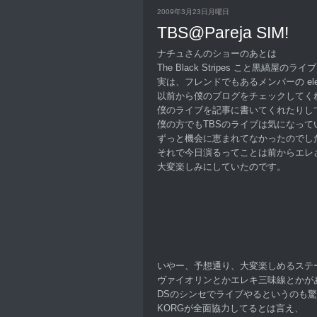
2009年3月23日月曜日
TBS@Pareja SIM!
ナチュさんのショーのあとは
The Black Stripes こと黒縞屋
実は、フレンドでもあるメンバーの electr
以前から僕のブログをチェックしてく
僕のライブを記事に書いてくれたりし
僕の方でもTBSのライブは気になって
ずっと機会に恵まれてなかったのでし
それで今日演るってことは前からエレ
大変楽しみにしていたのです。
いやー、予想通り、大変楽しめるステ
ヴァイオリンとかエレキ三味線とかが
DSのシンセでライブやるというのも
KORGが全面協力してるとは言え、