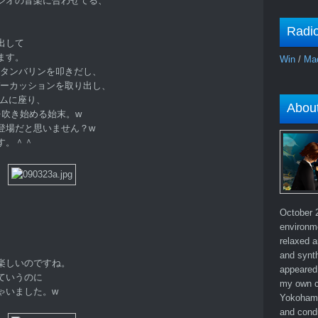
ジオの音楽に合わせてる、
、
Radi
出して
ます。
Win
/
Ma
 さんはタンバリンを叩きだし、
何やらパーカッションを取り出し、
ドラムに座り、
Abou
トを吹き始める始末。w
登場だと思いません？w
す。＾＾
October 2
environm
）
relaxed a
and synth
楽しいのですね。
appeared 
ていうのに
my own c
ゃいました。w
Yokohama
and cond