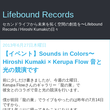
Lifebound Records
セカンドライフから未来を拓く空間の創造を〜Lifebound
Records / Hiroshi Kumakiの日々
2013年6月27日木曜日
【イベント】Sounds in Colors〜
Hiroshi Kumaki × Kerupa Flow 音と
光の競演です
前に少しだけ書きましたが、今週の土曜日、
Kerupa Flowさんのギャラリー「龍の巣」で
彼女とのコラボで音と光の競演を行います。
僕が前回「龍の巣」でライブをやったのは昨年の7月14日
ですから、
ほぼ１年ぶりに帰ってきたことになります。