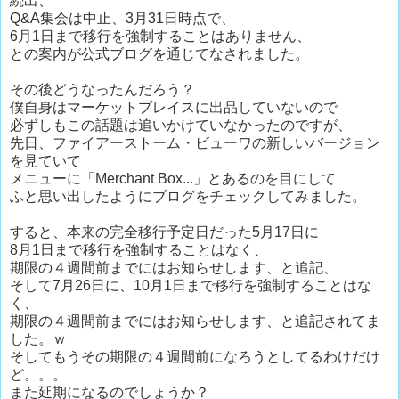
続出、
Q&A集会は中止、3月31日時点で、
6月1日まで移行を強制することはありません、
との案内が公式ブログを通じてなされました。
その後どうなったんだろう？
僕自身はマーケットプレイスに出品していないので
必ずしもこの話題は追いかけていなかったのですが、
先日、ファイアーストーム・ビューワの新しいバージョン
を見ていて
メニューに「Merchant Box...」とあるのを目にして
ふと思い出したようにブログをチェックしてみました。
すると、本来の完全移行予定日だった5月17日に
8月1日まで移行を強制することはなく、
期限の４週間前までにはお知らせします、と追記、
そして7月26日に、10月1日まで移行を強制することはな
く、
期限の４週間前までにはお知らせします、と追記されてま
した。ｗ
そしてもうその期限の４週間前になろうとしてるわけだけ
ど。。。
また延期になるのでしょうか？