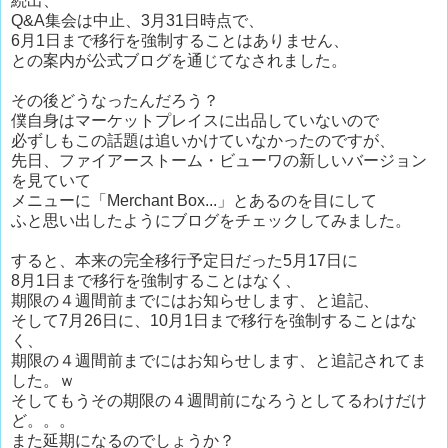
続出、
Q&A集会は中止、3月31日時点で、
6月1日まで移行を強制することはありません、
との案内が公式ブログを通じてなされました。
その後どうなったんだろう？
僕自身はマーケットプレイスに出品していないので
必ずしもこの話題は追いかけていなかったのですが、
先日、ファイアーストーム・ビューワの新しいバージョン
を見ていて
メニューに「Merchant Box...」とあるのを目にして
ふと思い出したようにブログをチェックしてみました。
すると、本来の完全移行予定日だった5月17日に
8月1日まで移行を強制することはなく、
期限の４週間前までにはお知らせします、と追記、
そして7月26日に、10月1日まで移行を強制することはな
く、
期限の４週間前までにはお知らせします、と追記されてま
した。ｗ
そしてもうその期限の４週間前になろうとしてるわけだけ
ど。。。
また延期になるのでしょうか？