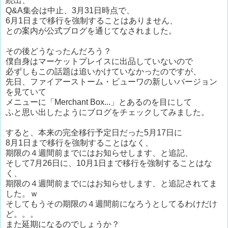
続出、
Q&A集会は中止、3月31日時点で、
6月1日まで移行を強制することはありません、
との案内が公式ブログを通じてなされました。
その後どうなったんだろう？
僕自身はマーケットプレイスに出品していないので
必ずしもこの話題は追いかけていなかったのですが、
先日、ファイアーストーム・ビューワの新しいバージョン
を見ていて
メニューに「Merchant Box...」とあるのを目にして
ふと思い出したようにブログをチェックしてみました。
すると、本来の完全移行予定日だった5月17日に
8月1日まで移行を強制することはなく、
期限の４週間前までにはお知らせします、と追記、
そして7月26日に、10月1日まで移行を強制することはな
く、
期限の４週間前までにはお知らせします、と追記されてま
した。ｗ
そしてもうその期限の４週間前になろうとしてるわけだけ
ど。。。
また延期になるのでしょうか？