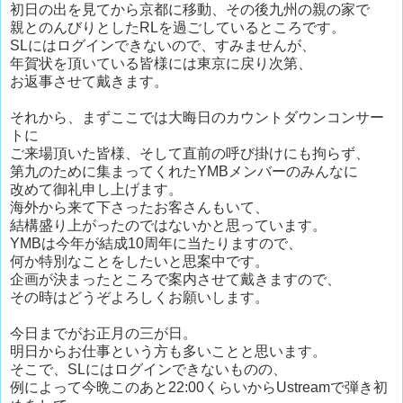
初日の出を見てから京都に移動、その後九州の親の家で
親とのんびりとしたRLを過ごしているところです。
SLにはログインできないので、すみませんが、
年賀状を頂いている皆様には東京に戻り次第、
お返事させて戴きます。
それから、まずここでは大晦日のカウントダウンコンサー
トに
ご来場頂いた皆様、そして直前の呼び掛けにも拘らず、
第九のために集まってくれたYMBメンバーのみんなに
改めて御礼申し上げます。
海外から来て下さったお客さんもいて、
結構盛り上がったのではないかと思っています。
YMBは今年が結成10周年に当たりますので、
何か特別なことをしたいと思案中です。
企画が決まったところで案内させて戴きますので、
その時はどうぞよろしくお願いします。
今日までがお正月の三が日。
明日からお仕事という方も多いことと思います。
そこで、SLにはログインできないものの、
例によって今晩このあと22:00くらいからUstreamで弾き初