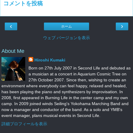
コメントを投稿
‹
›
ホーム
ウェブ バージョンを表示
About Me
Hiroshi Kumaki
Born on 27th July 2007 in Second Life and debuted as
a musician at a concert in Aquarium Cosmic Tree on
27th October 2007. Since then, wishing to create an
environment where everybody can feel happy, relaxed and healed,
has been playing the piano and synthesizers by improvisation. In
2008, first appeared in Burning Life in the center camp and my own
camp. In 2009 joined winds Seiling's Yokohama Marching Band and
now a manager and conductor of the band. As a solo and YMB's
event manager, plans musical events in Second Life.
詳細プロフィールを表示