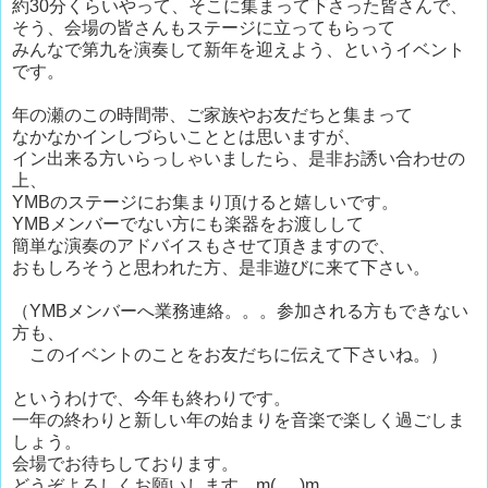
約30分くらいやって、そこに集まって下さった皆さんで、
そう、会場の皆さんもステージに立ってもらって
みんなで第九を演奏して新年を迎えよう、というイベント
です。
年の瀬のこの時間帯、ご家族やお友だちと集まって
なかなかインしづらいこととは思いますが、
イン出来る方いらっしゃいましたら、是非お誘い合わせの
上、
YMBのステージにお集まり頂けると嬉しいです。
YMBメンバーでない方にも楽器をお渡しして
簡単な演奏のアドバイスもさせて頂きますので、
おもしろそうと思われた方、是非遊びに来て下さい。
（YMBメンバーへ業務連絡。。。参加される方もできない
方も、
このイベントのことをお友だちに伝えて下さいね。）
というわけで、今年も終わりです。
一年の終わりと新しい年の始まりを音楽で楽しく過ごしま
しょう。
会場でお待ちしております。
どうぞよろしくお願いします。m(_ _)m