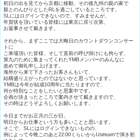
初日の出を見てから京都に移動、その後九州の親の家で
親とのんびりとしたRLを過ごしているところです。
SLにはログインできないので、すみませんが、
年賀状を頂いている皆様には東京に戻り次第、
お返事させて戴きます。
それから、まずここでは大晦日のカウントダウンコンサー
トに
ご来場頂いた皆様、そして直前の呼び掛けにも拘らず、
第九のために集まってくれたYMBメンバーのみんなに
改めて御礼申し上げます。
海外から来て下さったお客さんもいて、
結構盛り上がったのではないかと思っています。
YMBは今年が結成10周年に当たりますので、
何か特別なことをしたいと思案中です。
企画が決まったところで案内させて戴きますので、
その時はどうぞよろしくお願いします。
今日までがお正月の三が日。
明日からお仕事という方も多いことと思います。
そこで、SLにはログインできないものの、
例によって今晩このあと22:00くらいからUstreamで弾き初