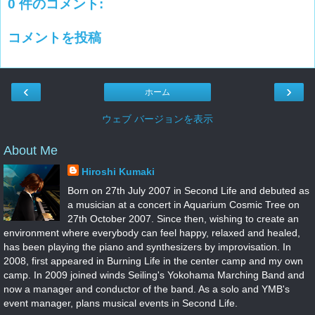
0 件のコメント:
コメントを投稿
‹
›
ホーム
ウェブ バージョンを表示
About Me
Hiroshi Kumaki
Born on 27th July 2007 in Second Life and debuted as
a musician at a concert in Aquarium Cosmic Tree on
27th October 2007. Since then, wishing to create an
environment where everybody can feel happy, relaxed and healed,
has been playing the piano and synthesizers by improvisation. In
2008, first appeared in Burning Life in the center camp and my own
camp. In 2009 joined winds Seiling's Yokohama Marching Band and
now a manager and conductor of the band. As a solo and YMB's
event manager, plans musical events in Second Life.