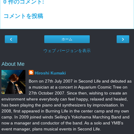
0 件のコメント:
コメントを投稿
‹
›
ホーム
ウェブ バージョンを表示
About Me
Hiroshi Kumaki
Born on 27th July 2007 in Second Life and debuted as
a musician at a concert in Aquarium Cosmic Tree on
27th October 2007. Since then, wishing to create an
environment where everybody can feel happy, relaxed and healed,
has been playing the piano and synthesizers by improvisation. In
2008, first appeared in Burning Life in the center camp and my own
camp. In 2009 joined winds Seiling's Yokohama Marching Band and
now a manager and conductor of the band. As a solo and YMB's
event manager, plans musical events in Second Life.