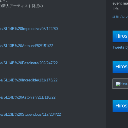
れます。
event ma
主催の新人アーティスト発掘の
Life.
詳細プロ
）
life/SL14B%20Impressive/95/122/80
Hiros
life/SL13B%20Astound/82/151/22
Tweets b
life/SL14B%20Fascinate/202/247/22
Hiros
ife/SL14B%20Incredible/131/173/22
ife/SL14B%20Astonish/211/116/22
Hiros
life/SL13B%20Stupendous/117/234/22