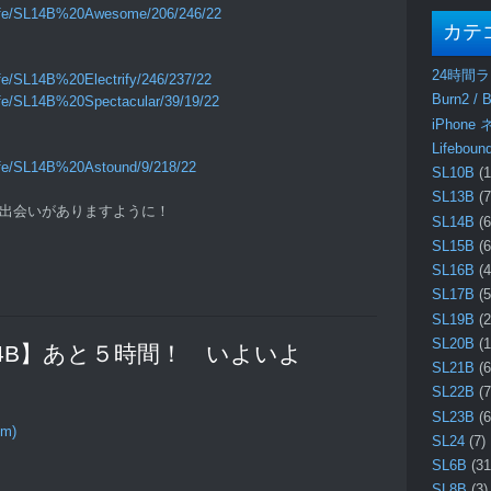
dlife/SL14B%20Awesome/206/246/22
カテ
）
24時間
ife/SL14B%20Electrify/246/237/22
Burn2 / B
ife/SL14B%20Spectacular/39/19/22
iPhone
Lifebo
life/SL14B%20Astound/9/218/22
SL10B
(1
SL13B
(7
見と出会いがありますように！
SL14B
(6
SL15B
(6
SL16B
(4
SL17B
(5
SL19B
(2
SL20B
(1
“【SL14B】あと５時間！ いよいよ
SL21B
(6
SL22B
(7
SL23B
(6
om)
SL24
(7)
SL6B
(31
SL8B
(3)