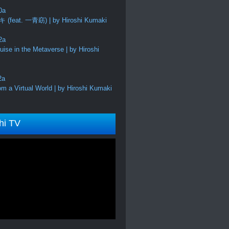
feat. 一青窈) | by Hiroshi Kumaki
ise in the Metaverse | by Hiroshi
m a Virtual World | by Hiroshi Kumaki
hi TV