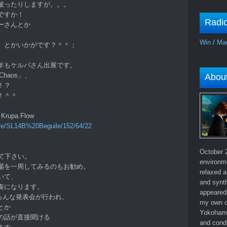
被ったりしますが。。。
ですか！
Radi
ーさんとか
Win
/
Ma
 とかいかがです？＾＾；
年もケルパさん出展です。
 Chaos」、
Abou
！？
！＾＾
 Krupa Flow
ife/SL14B%20Beguile/152/64/22
、
October 2
てみて下さい。
environm
場を一周してみるのもお勧め。
relaxed a
いて、
and synth
奏になります。
appeared 
、いろんな発表会が行われ、
my own c
とか
Yokohama
の話が直接聞ける
and cond