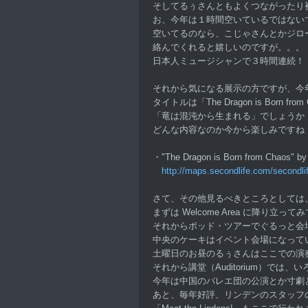
そしてるぅさんともよくつながったり
お、今年は１時間空いているではない
空いてるのなら、こじゃさんとかジロ
絡んでくれると嬉しいのですが。。。
日本人ミュージシャンで３時間連続！
それから気になる展示の方ですが、今
タイトルは「The Dragon is Born from
「竜は混沌から生まれる」でしょうか
どんな内容なのか今から楽しみですね
・"The Dragon is Born from Chaos" by
http://maps.secondlife.com/secondl
さて、その他見るべきところとしては
まずは Welcome Area に降り立っ
それからポッド・ツアーでぐるっと会
中央のケーキはイベント会場になって
土曜日のお昼のるぅさんはここでの演
それから講堂（Auditorium）では
今年は中国のバレエ団の公演とか寸劇
あと、毎年好評、リンデンのスタッフ