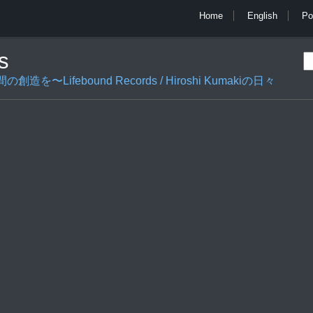
Home
English
Po
s
ifebound Records / Hiroshi Kumakiの日々