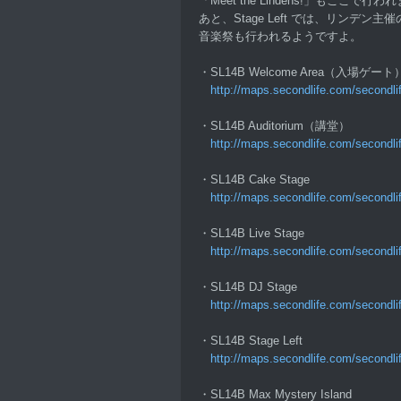
「Meet the Lindens!」もここで行わ
あと、Stage Left では、リンデン
音楽祭も行われるようですよ。
・SL14B Welcome Area（入場ゲート
http://maps.secondlife.com/second
・SL14B Auditorium（講堂）
http://maps.secondlife.com/second
・SL14B Cake Stage
http://maps.secondlife.com/second
・SL14B Live Stage
http://maps.secondlife.com/secondl
・SL14B DJ Stage
http://maps.secondlife.com/secondl
・SL14B Stage Left
http://maps.secondlife.com/second
・SL14B Max Mystery Island