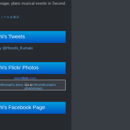
nager, plans musical events in Second
フィールを表示
hi's Tweets
y @Hiroshi_Kumaki
hi's Flickr Photos
www.
flick
r
.com
Go to
HiroshiKumaki's
photostream
hi's Facebook Page