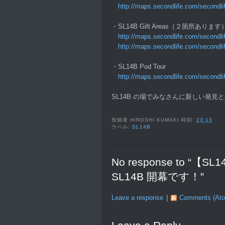
http://maps.secondlife.com/secon
・SL14B Gift Areas（２箇所あります
http://maps.secondlife.com/secondl
http://maps.secondlife.com/secondl
・SL14B Pod Tour
http://maps.secondlife.com/second
SL14B の場でみなさんに新しい発
投稿者
HIROSHI KUMAKI
時刻:
23:13
ラベル:
SL14B
No response to 
SL14B 開幕です！”
Leave a response
|
Comments (At