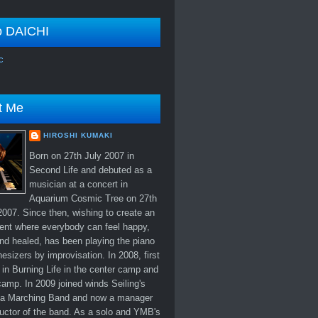
o DAICHI
c
t Me
HIROSHI KUMAKI
Born on 27th July 2007 in
Second Life and debuted as a
musician at a concert in
Aquarium Cosmic Tree on 27th
007. Since then, wishing to create an
ent where everybody can feel happy,
nd healed, has been playing the piano
esizers by improvisation. In 2008, first
in Burning Life in the center camp and
amp. In 2009 joined winds Seiling's
 Marching Band and now a manager
uctor of the band. As a solo and YMB's