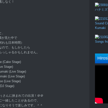
逃しなく！
ハナミズキ (
Sound Cru
Kumaki
と、
僕が見た中で
Songs fro
何れも日本時間）
なので、もしかしたら
らっしゃるかもしれません。
Hiros
 (Cake Stage)
Stage)
 (Live Stage)
ki (Live Stage)
ive Stage)
 Stage)
とるぅさんに挟まれての出演！＠＠
ントでご一緒したことがあるので、
演になりそうで楽しみです。＾＾