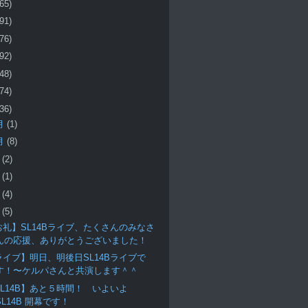
(65)
(91)
(76)
(92)
(48)
(74)
(36)
月
(1)
月
(8)
月
(2)
月
(1)
月
(4)
月
(5)
お礼】SL14Bライブ、たくさんのみなさ
んの応援、ありがとうございました！
ライブ】明日、明後日SL14Bライブで
す！〜ケルパさんと共演します＾＾
SL14B】あと５時間！ いよいよ
SL14B 開幕です！