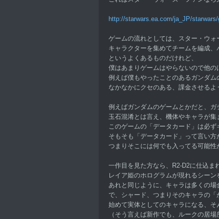
http://starwars.ea.com/ja_JP/starwars/
ゲームの流れとしては、スター・ウォ
キャラクターを集めてチームを編成、
というよくあるものだけれど、
僕はあまりゲームはやらないので他の
例えば僕もやったことのあるガンダム
なかなかにクセのある、課金させるよ
例えばガンダムのゲームとかだと、ガ
玉石混淆とは言え、機体やキャラが集
このゲームの「データカード」は必ず
そもそも「データカード」って言い方
つまりそこには何でも入ってる可能性
一作目を見た方なら、R2-D2に仕込
レイア姫のホログラムが現れるシーン
あれと同じように、キャラは多くの場
で、シャード、つまりそのキャラの「
始めて実体としてのキャラになる、そ
（そう言えば新作でも、ルークの居場