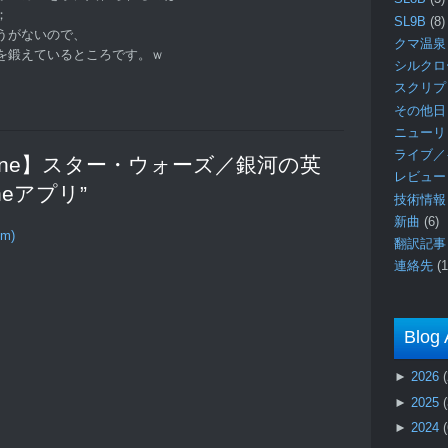
；
SL9B
(8)
うがないので、
クマ温泉
を鍛えているところです。ｗ
シルク
スクリ
その他日
ニュー
ライブ／
“【iPhone】スター・ウォーズ／銀河の英
レビュ
neアプリ”
技術情
新曲
(6)
om)
翻訳記
連絡先
(1
Blog 
►
2026
►
2025
►
2024