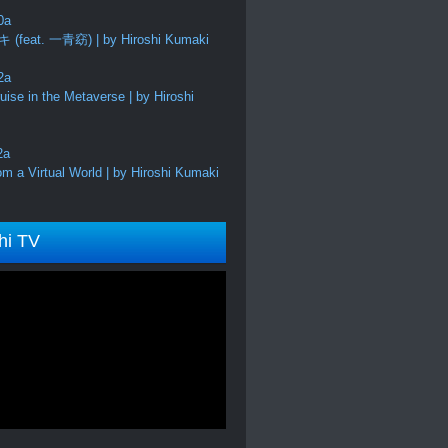
feat. 一青窈) | by Hiroshi Kumaki
ise in the Metaverse | by Hiroshi
m a Virtual World | by Hiroshi Kumaki
hi TV