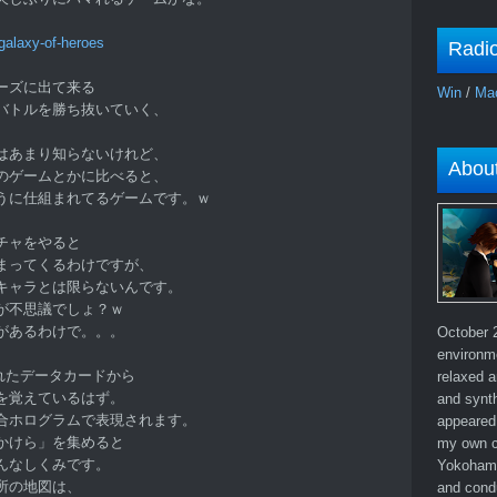
galaxy-of-heroes
Radi
ーズに出て来る
Win
/
Ma
バトルを勝ち抜いていく、
はあまり知らないけれど、
Abou
のゲームとかに比べると、
うに仕組まれてるゲームです。ｗ
チャをやると
まってくるわけですが、
キャラとは限らないんです。
が不思議でしょ？ｗ
があるわけで。。。
October 2
environm
まれたデータカードから
relaxed a
を覚えているはず。
and synth
合ホログラムで表現されます。
appeared 
かけら」を集めると
my own c
んなしくみです。
Yokohama
所の地図は、
and cond