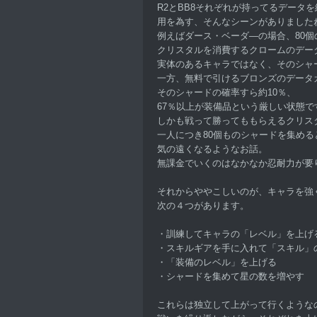
R2とBB8それぞれが持ってるデータ
用を為す、そんなシーンがありました
例えばダース・ベーダ—の場合、80
クリスタルを消費するクロームのデー
実体のあるキャラではなく、そのシャ
一方、無料で引けるブロンズのデータ
そのシャードの確率すら約10％、
67％以上が装備品という厳しい状態で
しかも戦って勝ってももらえるクリス
一人につき80個ものシャードを集める
気の遠くなるようなお話。
無課金でいくのはなかなか忍耐力が要
それからややこしいのが、キャラを強
次の４つがあります。
・訓練してキャラの「レベル」を上げ
・スキルギアを手に入れて「スキル」
・「装備のレベル」を上げる
・シャードを集めて星の数を増やす
これらは独立して上がって行くような