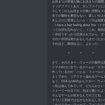
お決まりの登場人物にお決まりの展開
ドッグファイトあり、ガンファイトに
そしてこれもお決まりの狭い空間をス
全てが期待を裏切らない、楽しい仕上
久しぶりに登場したハン・ソロは相変
「I have a bad feeling about t
って台詞を忘れないし。（これ、毎回
一作目ですっかり圧倒されてから、ず
その一作目以来のおもしろさだったか
それほど、期待以上に、よかった。
＊ ＊ ＊
さて、そのスター・ウォーズの新作公
スマホ向けに出ているゲームが「スタ
作っているのが「バトル・フィールド
よくできた、リアリティ溢れるゲーム
もう、OS8.1の時代からスター・ウ
一応は遊んでみていて、どちらかとい
ストーリー仕立ての、先ほど書いたよ
そんなゲームが好きなんですけどね、
そういう意味ではなかなかおもしろい
これはスター・ウォーズ・ファンなら