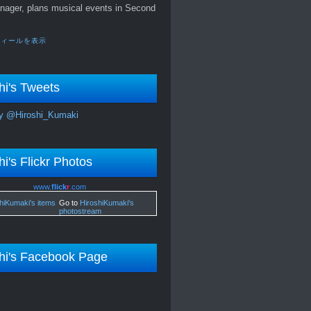
nager, plans musical events in Second
フィールを表示
hi's Tweets
y @Hiroshi_Kumaki
hi's Flickr Photos
www.
flick
r
.com
Go to
HiroshiKumaki's
photostream
hi's Facebook Page