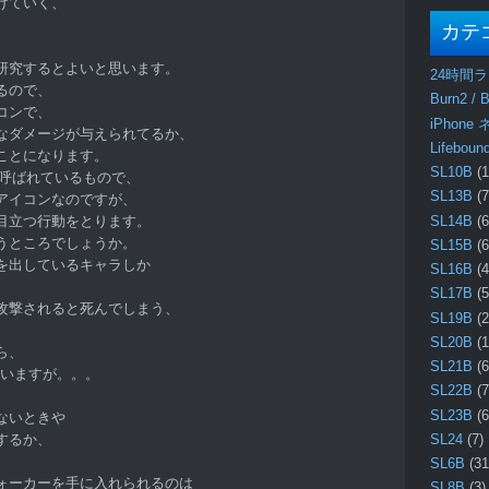
げていく、
。
カテ
研究するとよいと思います。
24時間
るので、
Burn2 / B
コンで、
iPhone
なダメージが与えられてるか、
Lifebo
ことになります。
SL10B
(1
と呼ばれているもので、
SL13B
(7
アイコンなのですが、
SL14B
(6
目立つ行動をとります。
うところでしょうか。
SL15B
(6
を出しているキャラしか
SL16B
(4
SL17B
(5
攻撃されると死んでしまう、
SL19B
(2
。
SL20B
(1
ら、
SL21B
(6
まいますが。。。
SL22B
(7
SL23B
(6
ないときや
するか、
SL24
(7)
。
SL6B
(31
ォーカーを手に入れられるのは
SL8B
(3)