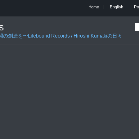
Home
English
Po
s
ifebound Records / Hiroshi Kumakiの日々