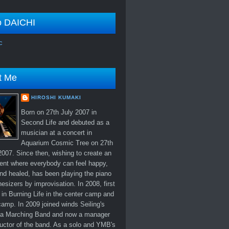
o DAICHI
c
t Me
HIROSHI KUMAKI
Born on 27th July 2007 in
Second Life and debuted as a
musician at a concert in
Aquarium Cosmic Tree on 27th
007. Since then, wishing to create an
ent where everybody can feel happy,
nd healed, has been playing the piano
esizers by improvisation. In 2008, first
in Burning Life in the center camp and
amp. In 2009 joined winds Seiling's
 Marching Band and now a manager
uctor of the band. As a solo and YMB's