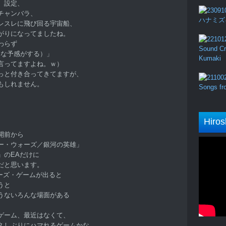
、設定、
チャンバラ、
ハナミズキ (
レスレに飛び回る宇宙船、
がりになってましたね。
わらず
Sound Cru
his（イヤな予感がする）」
Kumaki
言ってますよね。ｗ）
っと付き合ってきてますが、
もしれません。
Songs fro
Hiros
開前から
ー・ウォーズ／銀河の英雄」
」のEAだけに
だと思います。
ォーズ・ゲームが出ると
うと
うないろんな場面がある
ゲーム、最近はなくて、
久しぶりにハマれるゲームかな。