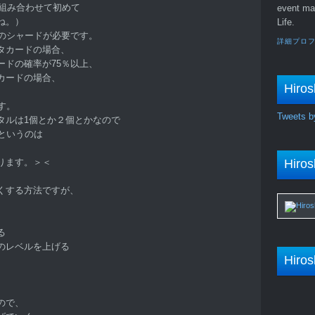
を組み合わせて初めて
event ma
ね。）
Life.
個のシャードが必要です。
詳細プロ
タカードの場合、
ードの確率が75％以上、
カードの場合、
Hiros
す。
Tweets b
タルは1個とか２個とかなので
というのは
ります。＞＜
Hiros
くする方法ですが、
る
のレベルを上げる
Hiros
ので、