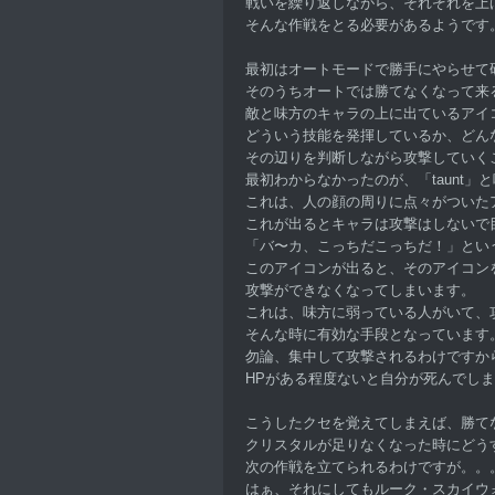
戦いを繰り返しながら、それぞれを上
そんな作戦をとる必要があるようです
最初はオートモードで勝手にやらせて
そのうちオートでは勝てなくなって来
敵と味方のキャラの上に出ているアイ
どういう技能を発揮しているか、どん
その辺りを判断しながら攻撃していく
最初わからなかったのが、「taunt」
これは、人の顔の周りに点々がついた
これが出るとキャラは攻撃はしないで
「バ〜カ、こっちだこっちだ！」とい
このアイコンが出ると、そのアイコン
攻撃ができなくなってしまいます。
これは、味方に弱っている人がいて、
そんな時に有効な手段となっています
勿論、集中して攻撃されるわけですか
HPがある程度ないと自分が死んでし
こうしたクセを覚えてしまえば、勝て
クリスタルが足りなくなった時にどう
次の作戦を立てられるわけですが。。
はぁ、それにしてもルーク・スカイウ