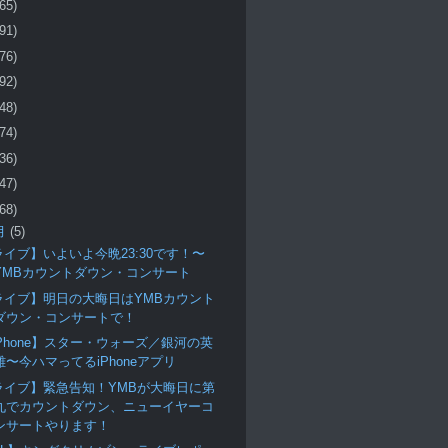
(65)
(91)
(76)
(92)
(48)
(74)
(36)
(47)
(68)
月
(5)
ライブ】いよいよ今晩23:30です！〜
YMBカウントダウン・コンサート
ライブ】明日の大晦日はYMBカウント
ダウン・コンサートで！
iPhone】スター・ウォーズ／銀河の英
雄〜今ハマってるiPhoneアプリ
ライブ】緊急告知！YMBが大晦日に第
九でカウントダウン、ニューイヤーコ
ンサートやります！