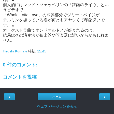
個人的にはレッド・ツェッペリンの「狂熱のライヴ」とい
うビデオで
「Whole Lotta Love」の即興部分でジミー・ペイジが
テルミンを操っている姿が何ともアヤシくて印象深いで
す。ｗ
オーケストラ曲でオンドマルトノが好まれるのは、
結局はその演奏法が弦楽器や管楽器に近いからかもしれま
せん。
Hiroshi Kumaki
時刻:
15:45
0 件のコメント:
コメントを投稿
‹
›
ホーム
ウェブ バージョンを表示