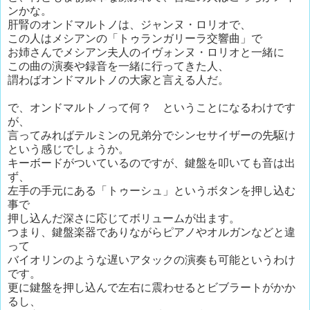
ンかな。
肝腎のオンドマルトノは、ジャンヌ・ロリオで、
この人はメシアンの「トゥランガリーラ交響曲」で
お姉さんでメシアン夫人のイヴォンヌ・ロリオと一緒に
この曲の演奏や録音を一緒に行ってきた人、
謂わばオンドマルトノの大家と言える人だ。
で、オンドマルトノって何？ ということになるわけです
が、
言ってみればテルミンの兄弟分でシンセサイザーの先駆け
という感じでしょうか。
キーボードがついているのですが、鍵盤を叩いても音は出
ず、
左手の手元にある「トゥーシュ」というボタンを押し込む
事で
押し込んだ深さに応じてボリュームが出ます。
つまり、鍵盤楽器でありながらピアノやオルガンなどと違
って
バイオリンのような遅いアタックの演奏も可能というわけ
です。
更に鍵盤を押し込んで左右に震わせるとビブラートがかか
るし、