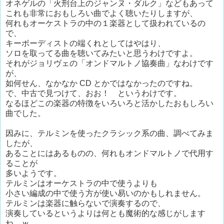
オネゲルの「火刑台上のジャンヌ・ダルク」などもあって
これも非常におもしろい曲でよく聴いたりしますが、
何れもオーケストラの中の１楽器として扱われているの
で、
キーボーディストの端くれとしてはやはり、
ソロを取ってる曲を聴いてみたいと思うわけですよ。
それがジョリヴェの「オンドマルトノ協奏曲」なわけです
が、
如何せん、なかなか CD とかではなかったのですね。
で、中古で見つけて、おお！ というわけです。
なるほどこの楽器の特徴をいろいろと活かしたおもしろい
曲でした。
因みに、テルミンを使ったクラシック系の曲、調べてみま
したが、
あることにはあるものの、何れもオンドマルトノで代用す
ることが
多いようです。
テルミンはオーケストラの中で使うよりも
小さい編成の中で使う方が使い易いのかもしれません。
テルミンは楽器に触らないで演奏するので、
演奏しているというよりは何とも魔術的な感じがします
ね。ｗ