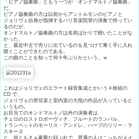
「ピアノ協奏曲」ともう一つが「オンドマルトノ協奏曲」
だ。
ピアノ協奏曲の方は以前からアントルモンのピアノと
ジョリヴェ自身が指揮するパリ音楽院管の演奏で持ってい
るのだが、
オンドマルトノ協奏曲の方は名前ばかりで聴いたことがな
かった、
と、最近中古で売りに出ているのを見つけて漸く手に入れ
聴くことができたのである。
この曲のことを知って何十年ぶりかという。ｗ
これはジョリヴェのエラート録音集成とかいう４枚組の
CD で、
ジョリヴェの管弦楽と室内楽の大抵の作品が入っていると
いうもの。
お目当てのオンドマルトノ以外の演奏者は、
チェロのロストロポーヴィチ、フルートのランパル、
トランペットのモーリス・アンドレ、ハープのリリー・ラ
スキーヌ
と、何ともまぁ豪華な顔ぶれで、普通の人はこっちがメイ