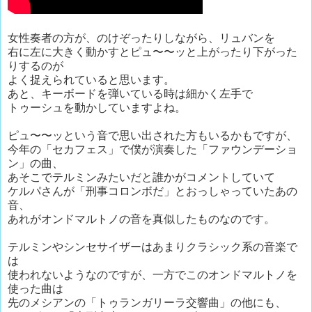
女性奏者の方が、のけぞったりしながら、リュバンを
右に左に大きく動かすとピュ〜〜ッと上がったり下がった
りするのが
よく捉えられていると思います。
あと、キーボードを弾いている時は細かく左手で
トゥーシュを動かしていますよね。
ピュ〜〜ッという音で思い出された方もいるかもですが、
今年の「セカフェス」で僕が演奏した「ファウンデーショ
ン」の曲、
あそこでテルミンみたいだと誰かがコメントしていて
ケルパさんが「刑事コロンボだ」とおっしゃっていたあの
音、
あれがオンドマルトノの音を真似したものなのです。
テルミンやシンセサイザーはあまりクラシック系の音楽で
は
使われないようなのですが、一方でこのオンドマルトノを
使った曲は
先のメシアンの「トゥランガリーラ交響曲」の他にも、