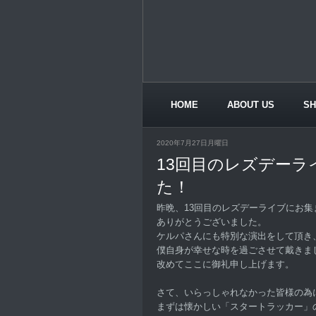
HOME
ABOUT US
S
CONTACT US
2020年7月27日月曜日
13回目のレズデー
た！
昨晩、13回目のレズデーライブにお集
ありがとうございました。
ケルパさんにも特別な演出をして頂き
僕自身が幸せな時を過ごさせて戴きま
改めてここに御礼申し上げます。
さて、いらっしゃれなかった皆様の為
まずは懐かしい「スタートラッカー」