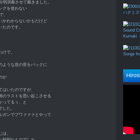
0分弱演奏させて戴きました。
ングを使わない
ハナミズキ (
マで、
いかわからないかもだけど
いたのです。
Sound Cru
Kumaki
わけで、
Songs fro
のような息の音をバックに
Hiros
のが
てはいたのですが、
画のラストを思い起こさせる
かってるぅ、と
でした。
ルガンでブワァァァとやって
。
じは、
た特別なものでした。