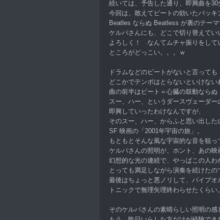
続いては、予告した通り、即興曲を3
今回は、敢えてビートの効いたバッキ
Beatles ならぬ Beatless が裏のテー
ケルパさんにも、どこで切り替えてい
よろしく！ なんてムチャ振りをして
ところがどっこい。。。ｗ
ドラムなどのビートがないと言っても
どこかでテンポはとらないといけない
曲の前半はビート＝心臓の鼓動ならぬ
スー、ハー、というダースヴェーダー
即興していったわけなんですが、
そのスー、ハー、からふと思い出した
SF 映画の「2001年宇宙の旅」。
もともとそんな風な宇宙的な音を狙っ
ケルパさんの照明が、ホント、あの映
幻想的な光の連続で、やっぱこの人わ
とっても満足しながら演奏を続けたの
最後はちょっと悪ノリして、パイプオ
トニックで無理矢理終わらせたくらい
そのケルパさんの素晴らしい照明の感
もう、昨日いらした方だけが経験でき