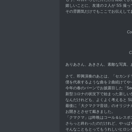
嬉しいことに、友達の２人が SS 撮
その雰囲気だけでもここでお伝えして
Co
C
ありあさん、あきさん、素敵な写真、
さて、即興演奏のあとは、「セカンド
僕を代表するような曲を２曲続けてや
今年の春のバーンでお披露目した「See Y
新型コロナの状況下で始まった新しい
なんだけれども、よくよく考えると S
最後に「大クマクマ音頭」のオリジナ
お開きとさせて戴きました。
「クマクマ」は昨晩はコール＆レスポ
さらっと終わったのだけれど、やっぱ
そんなこともとってもうれしいヒロシ