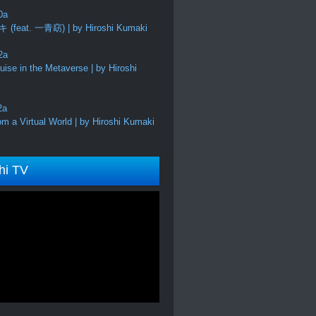
feat. 一青窈) | by Hiroshi Kumaki
ise in the Metaverse | by Hiroshi
m a Virtual World | by Hiroshi Kumaki
hi TV