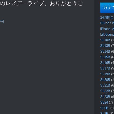
 “13回目のレズデーライブ、ありがとうご
カテ
24時間
om)
Burn2 / B
iPhone
Lifebo
SL10B
(1
SL13B
(7
SL14B
(6
SL15B
(6
SL16B
(4
SL17B
(5
SL19B
(2
SL20B
(1
SL21B
(6
SL22B
(7
SL23B
(6
SL24
(7)
SL6B
(31
SL8B
(3)