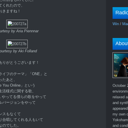
ってくれたので、
おきますね！
Radi
Win
/
Ma
urtesy by Aria Piennnar
Abou
ourtesy by Aki Folland
ありがとうございます！
ライフのテーマ」「ONE」と
ったあと、
ou Online」という
October 2
生活様式に関する歌、
environm
L やってる僕らの歌をやって
relaxed a
ルバージョンをやって
and synth
appeared 
ンスもなくて
my own c
り合唱してくれる人もいて
Yokohama
なのでした。
and cond