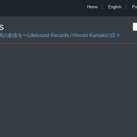
Home
English
Po
s
ifebound Records / Hiroshi Kumakiの日々