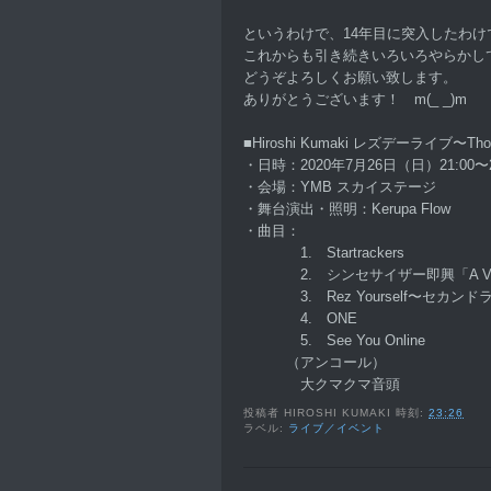
というわけで、14年目に突入したわけ
これからも引き続きいろいろやらかし
どうぞよろしくお願い致します。
ありがとうございます！ m(_ _)m
■Hiroshi Kumaki レズデーライブ〜Though
・日時：2020年7月26日（日）21:00〜2
・会場：YMB スカイステージ
・舞台演出・照明：Kerupa Flow
・曲目：
1. Startrackers
2. シンセサイザー即興「A Voyage 〜
3. Rez Yourself〜セカン
4. ONE
5. See You Online
（アンコール）
大クマクマ音頭
投稿者
HIROSHI KUMAKI
時刻:
23:26
ラベル:
ライブ／イベント