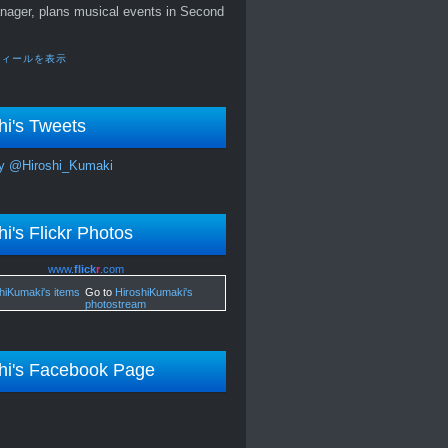
nager, plans musical events in Second
フィールを表示
hi's Tweets
y @Hiroshi_Kumaki
hi's Flickr Photos
www.
flick
r
.com
Go to
HiroshiKumaki's
photostream
hi's Facebook Page