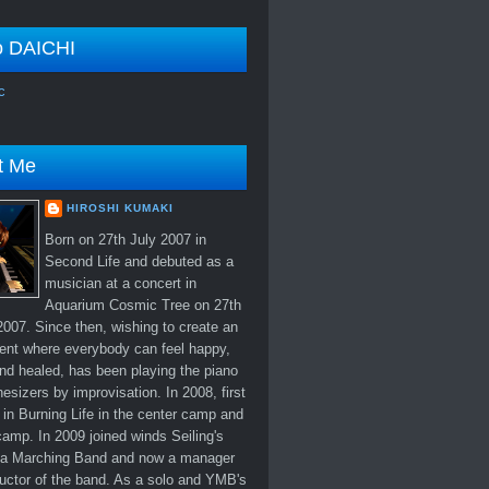
o DAICHI
c
t Me
HIROSHI KUMAKI
Born on 27th July 2007 in
Second Life and debuted as a
musician at a concert in
Aquarium Cosmic Tree on 27th
007. Since then, wishing to create an
ent where everybody can feel happy,
nd healed, has been playing the piano
esizers by improvisation. In 2008, first
in Burning Life in the center camp and
amp. In 2009 joined winds Seiling's
 Marching Band and now a manager
uctor of the band. As a solo and YMB's