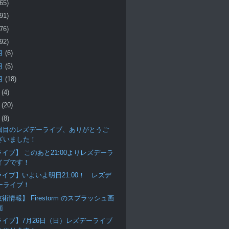
(65)
(91)
(76)
(92)
月
(6)
月
(5)
月
(18)
月
(4)
月
(20)
月
(8)
3回目のレズデーライブ、ありがとうご
ざいました！
ライブ】 このあと21:00よりレズデーラ
イブです！
ライブ】いよいよ明日21:00！ レズデ
ーライブ！
術情報】 Firestorm のスプラッシュ画
面
ライブ】7月26日（日）レズデーライブ