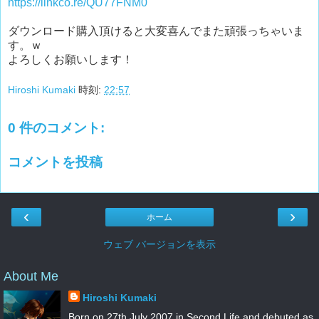
https://linkco.re/QU77FNM0
ダウンロード購入頂けると大変喜んでまた頑張っちゃいま
す。ｗ
よろしくお願いします！
Hiroshi Kumaki
時刻:
22:57
0 件のコメント:
コメントを投稿
‹
›
ホーム
ウェブ バージョンを表示
About Me
Hiroshi Kumaki
Born on 27th July 2007 in Second Life and debuted as