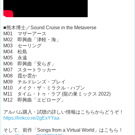
■熊木博士／Sound Cruise in the Metaverse
M01 マザーアース
M02 即興曲「津軽・海」
M03 セーリング
M04 松島
M05 永遠
M06 即興曲「安らぎ」
M07 スタートラッカー
M08 霞か雲か
M09 チルドレンズ・プレイ
M10 メイク・ザ・ミラクル・ハプン
M11 タイム・トゥ・ラブ (龍の巣ミックス 2022)
M12 即興曲「エピローグ」
アルバム購入・試聴の詳しい情報はこちらからどうぞ！
https://linkco.re/2gExYYaa
そして、前作「Songs from a Virtual World」はこちら！