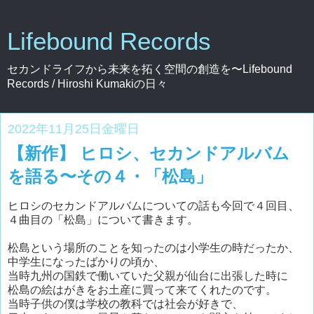
Lifebound Records
セカンドライフから未来を拓く空間の創造を〜Lifebound
Records / Hiroshi Kumakiの日々
2022年11月25日金曜日
【新作】 ヒロシ、セカンドアルバム
を語る〜その４・「松島」
ヒロシのセカンドアルバムについての話も今回で４回目、
４曲目の「松島」について書きます。
松島という場所のことを知ったのは小学生の時だったか、
中学生になったばかりの頃か、
当時九州の国鉄で働いていた父親が仙台に出張した時に
松島の絵はがきをお土産に買って来てくれたのです。
当時子供の僕は学校の教科では社会が好きで、