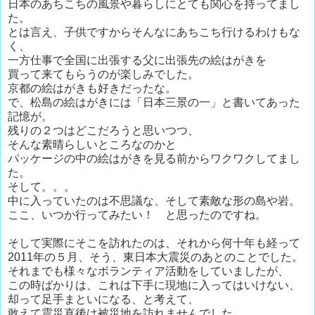
日本のあちこちの風景や暮らしにとても関心を持ってまし
た。
とは言え、子供ですからそんなにあちこち行けるわけもな
く、
一方仕事で全国に出張する父に出張先の絵はがきを
買って来てもらうのが楽しみでした。
京都の絵はがきも好きだったな。
で、松島の絵はがきには「日本三景の一」と書いてあった
記憶が。
残りの２つはどこだろうと思いつつ、
そんな素晴らしいところなのかと
パッケージの中の絵はがきを見る前からワクワクしてまし
た。
そして。。。
中に入っていたのは不思議な、そして素敵な形の島や岩。
ここ、いつか行ってみたい！ と思ったのですね。
そして実際にそこを訪れたのは、それから何十年も経って
2011年の５月、そう、東日本大震災のあとのことでした。
それまでも様々なボランティア活動をしていましたが、
この時ばかりは、これは下手に現地に入ってはいけない、
却って足手まといになる、と考えて、
敢えて震災直後は被災地を訪れませんでした。