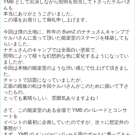
YMB として出演しながら照明を担当して下さったケルパさ
んも
本当にありがとうございました。
この場をお借りして御礼申し上げます。
今回は僕の土地に、昨年の Burn2 のナチュさんキャンプで
ケルパさんに造って頂いた能楽堂のステージを移築しても
らいました。
ナチュさんのキャンプでは全面白い塗装で、
照明によって様々な幻想的な色に変化するようになってい
ましたが、
今回は本物の能楽堂のような渋い感じで仕上げて頂きまし
た。
チャットで話題になっていましたが、
正面の鏡板の松は今回ケルパさんがこのために描いて下さ
ったもの。
とっても素晴らしい、雰囲気ありますよね！
さて、この能楽堂のある会場で YMB のパレードとコンサ
ートを
イベントの最初に企画していたのですが、次々に想定外の
事態が！
まず、YMB のメンバーにパレード用のボールに乗ってもら