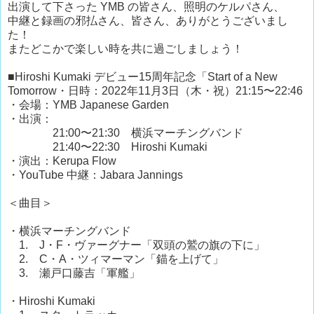
出演して下さった YMB の皆さん、照明のケルパさん、
中継と録画の邪払さん、皆さん、ありがとうございまし
た！
またどこかで楽しい時を共に過ごしましょう！
■Hiroshi Kumaki デビュー15周年記念「Start of a New
Tomorrow・日時：2022年11月3日（木・祝）21:15〜22:46
・会場：YMB Japanese Garden
・出演：
21:00〜21:30 横浜マーチングバンド
21:40〜22:30 Hiroshi Kumaki
・演出：Kerupa Flow
・YouTube 中継：Jabara Jannings
＜曲目＞
・横浜マーチングバンド
1. J・F・ヴァーグナー「双頭の鷲の旗の下に」
2. C・A・ツィマーマン「錨を上げて」
3. 瀬戸口藤吉「軍艦」
・Hiroshi Kumaki