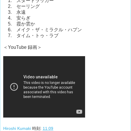
1. スタートラッカー
2. セーリング
3. 永遠
4. 安らぎ
5. 霞か雲か
6. メイク・ザ・ミラクル・ハプン
7. タイム・トゥ・ラブ
＜YouTube 録画＞
Hiroshi Kumaki
時刻:
11:09