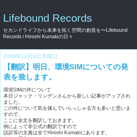
Lifebound Records
セカンドライフから未来を拓く空間の創造を〜Lifebound
Records / Hiroshi Kumakiの日々
2008年11月6日木曜日
【翻訳】明日、環境SIMについての発
表を致します。
環境SIMの件について
本日ジャック・リンデンさんから新しい記事がアップされ
ました。
この件について気を揉んでいらっしゃる方も多いと思いま
すので、
ここに全文を翻訳しておきます。
例によって非公式の翻訳ですので
誤訳等の文責は全てHiroshi Kumakiにあります。