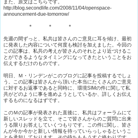
また、原文はこちらです。
http://blog.secondlife.com/2008/11/04/openspace-
announcement-due-tomorrow/
＊ ＊ ＊
先週の間ずっと、私共は皆さんのご意見に耳を傾け、最初
に発表した内容について何度も検討を加えました。今回の
この記事は、私共の考えが皆さんのそれとより近づけるこ
とができるようなタイミングになってきたということをお
伝えするだけのものです。
明日、Ｍ・リンデンがこのブログに記事を投稿するでしょ
う。この記事は皆さんから頂いた本当にたくさんのご意見
に対するお返事であると同時に、環境SIMの件に関して私
共がどのように事を進めようとしているか、詳しくお伝え
するものになるはずです。
このＭの記事が発表された直後に、私共はフォーラムにて
新しいスレッドを立て、そこで皆さんからのご質問に出来
うる限りお答えしていくつもりです。この件に関し、皆さ
んが今か今かと新しい情報を待っていらっしゃるというこ
とを承知しております。その待ちももうすぐ終わりです