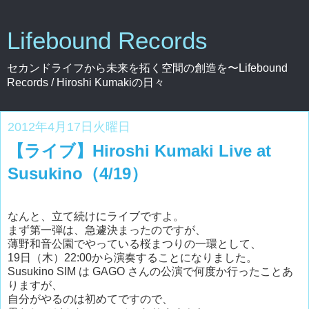
Lifebound Records
セカンドライフから未来を拓く空間の創造を〜Lifebound
Records / Hiroshi Kumakiの日々
2012年4月17日火曜日
【ライブ】Hiroshi Kumaki Live at
Susukino（4/19）
なんと、立て続けにライブですよ。
まず第一弾は、急遽決まったのですが、
薄野和音公園でやっている桜まつりの一環として、
19日（木）22:00から演奏することになりました。
Susukino SIM は GAGO さんの公演で何度か行ったことあ
りますが、
自分がやるのは初めてですので、