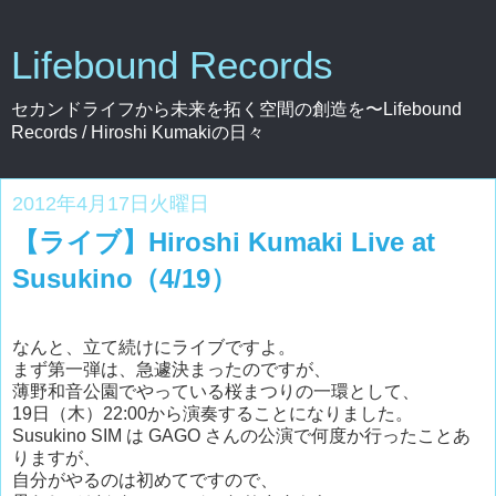
Lifebound Records
セカンドライフから未来を拓く空間の創造を〜Lifebound
Records / Hiroshi Kumakiの日々
2012年4月17日火曜日
【ライブ】Hiroshi Kumaki Live at
Susukino（4/19）
なんと、立て続けにライブですよ。
まず第一弾は、急遽決まったのですが、
薄野和音公園でやっている桜まつりの一環として、
19日（木）22:00から演奏することになりました。
Susukino SIM は GAGO さんの公演で何度か行ったことあ
りますが、
自分がやるのは初めてですので、