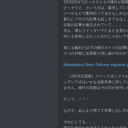
3月31日付でひっそりとその移行が延
ひっそりと、というのは、販売してい
メールなどで案内行ってるかもしれな
新たにブログの記事を起こすでもなく
以前の記事が修正されていて。。。
尤も、僕もツイッターでたまたま見か
何にも告知しなかったわけじゃないで
前にも触れた以下の移行ガイドの記事
３つの日程に全部取り消し線が引かれ
Marketplace Direct Delivery migration 
「（3月31日更新）マジックボック
ンデンラボはいかなる販売者に対しても
ません。移行の日程はその日が近付い
だって。＾＾；
なので、あんまり慌てて作業しない方
それにしても。。。
何のためのベータテストだったんだか