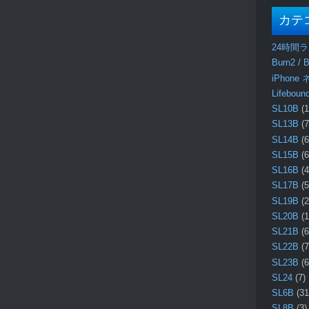
カテ
24時間
Burn2 / B
iPhone
Lifebo
SL10B
(1
SL13B
(7
SL14B
(6
SL15B
(6
SL16B
(4
SL17B
(5
SL19B
(2
SL20B
(1
SL21B
(6
SL22B
(7
SL23B
(6
SL24
(7)
SL6B
(31
SL8B
(3)