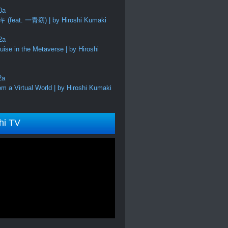
feat. 一青窈) | by Hiroshi Kumaki
ise in the Metaverse | by Hiroshi
m a Virtual World | by Hiroshi Kumaki
hi TV