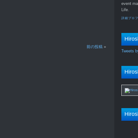
event ma
Life.
詳細プロ
Hiros
前の投稿
»
Tweets b
Hiros
Hiros