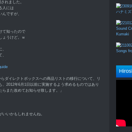
期されました。
る人には
ハナミズキ (
いんですが、
、
Sound Cru
けて知ったので
Kumaki
しょうけど。ｗ
に、
Songs fro
て、
guide
Hiros
スからダイレクトボックスへの商品リストの移行について、リ
、2012年6月1日以前に実施するよう求めるものではあり
たらまた改めてお知らせ致します。」
がいいかもしれませんね。
。。。