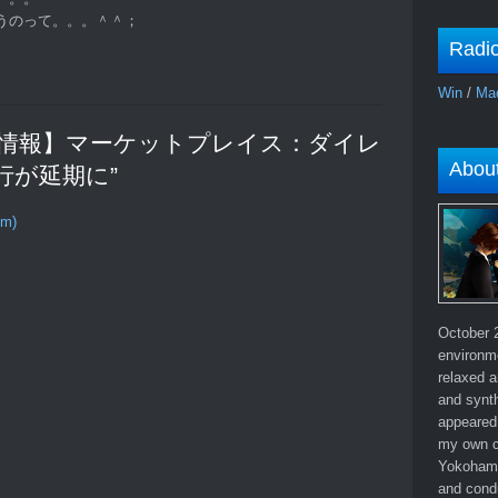
うのって。。。＾＾；
Radi
Win
/
Ma
o “【技術情報】マーケットプレイス：ダイレ
Abou
行が延期に”
om)
October 2
environm
relaxed a
and synth
appeared 
my own c
Yokohama
and cond