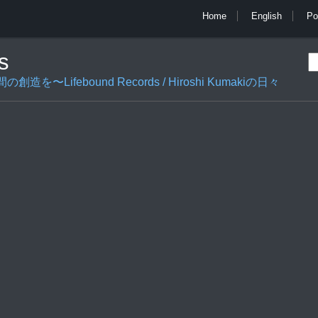
Home
English
Po
s
ifebound Records / Hiroshi Kumakiの日々