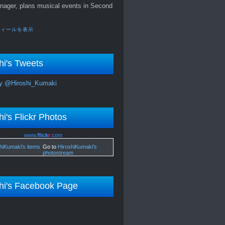
nager, plans musical events in Second
フィールを表示
hi's Tweets
y @Hiroshi_Kumaki
hi's Flickr Photos
www.
flick
r
.com
Go to
HiroshiKumaki's
photostream
hi's Facebook Page