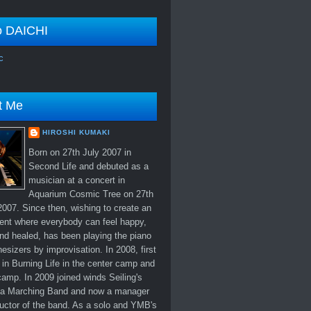
o DAICHI
c
t Me
HIROSHI KUMAKI
Born on 27th July 2007 in
Second Life and debuted as a
musician at a concert in
Aquarium Cosmic Tree on 27th
007. Since then, wishing to create an
ent where everybody can feel happy,
nd healed, has been playing the piano
esizers by improvisation. In 2008, first
in Burning Life in the center camp and
amp. In 2009 joined winds Seiling's
 Marching Band and now a manager
uctor of the band. As a solo and YMB's